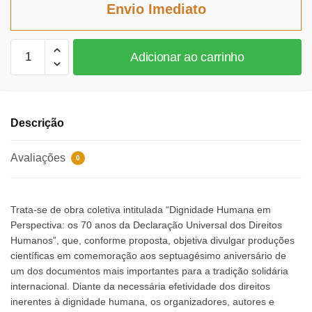
Envio Imediato
R$102,85.
R$94,62.
Dignidade
Adicionar ao carrinho
humana
em
perspectiva
quantidade
Descrição
Avaliações
0
Trata-se de obra coletiva intitulada “Dignidade Humana em
Perspectiva: os 70 anos da Declaração Universal dos Direitos
Humanos”, que, conforme proposta, objetiva divulgar produções
científicas em comemoração aos septuagésimo aniversário de
um dos documentos mais importantes para a tradição solidária
internacional. Diante da necessária efetividade dos direitos
inerentes à dignidade humana, os organizadores, autores e