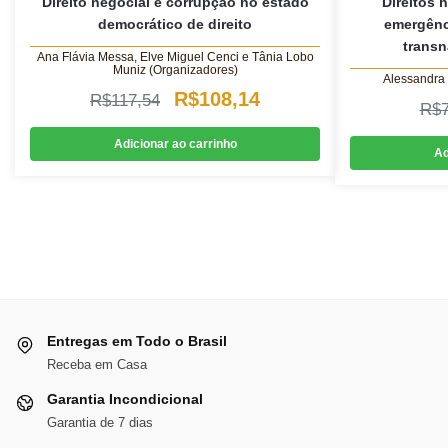
Direito negocial e corrupção no estado
Direitos 
democrático de direito
emergênc
transn
Ana Flávia Messa, Elve Miguel Cenci e Tânia Lobo
Muniz (Organizadores)
Alessandra 
O
O
R$
108,14
R$
117,54
R$
preço
preço
Adicionar ao carrinho
Ad
original
atual
era:
é:
R$117,54.
R$108,14.
Entregas em Todo o Brasil
Receba em Casa
Garantia Incondicional
Garantia de 7 dias