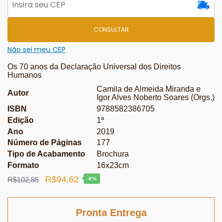
CONSULTAR
Não sei meu CEP
Os 70 anos da Declaração Universal dos Direitos
Humanos
Camila de Almeida Miranda e
Autor
Igor Alves Noberto Soares (Orgs.)
ISBN
9788582386705
Edição
1ª
Ano
2019
Número de Páginas
177
Tipo de Acabamento
Brochura
Formato
16x23cm
O
O
R$
94,62
R$
102,85
-8%
preço
preço
original
atual
Pronta Entrega
era:
é: