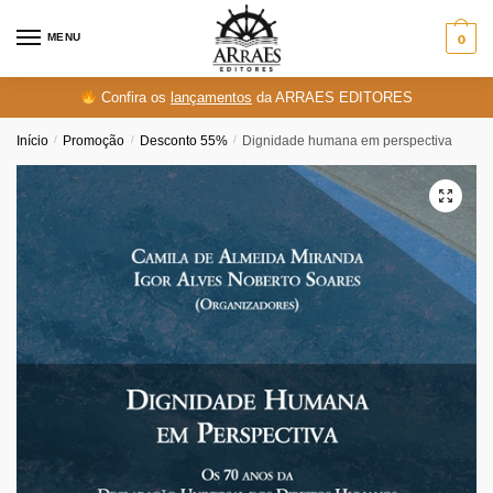
Skip
Skip
to
to
MENU
0
navigation
content
Confira os
lançamentos
da ARRAES EDITORES
Início
/
Promoção
/
Desconto 55%
/
Dignidade humana em perspectiva