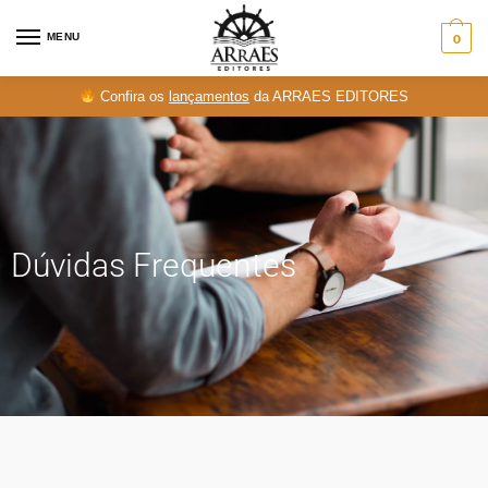
MENU
0
Confira os
lançamentos
da ARRAES EDITORES
Dúvidas Frequentes