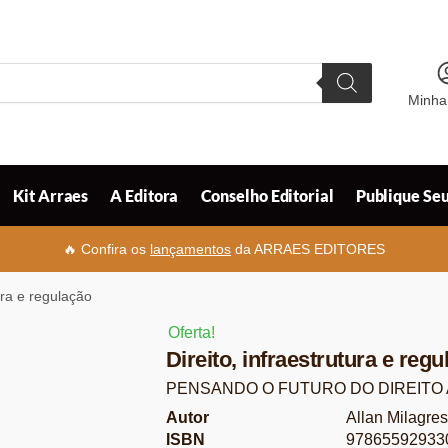
Minha
Kit Arraes
A Editora
Conselho Editorial
Publique Seu
🔥 Confira os
lançamentos
da ARRAES EDITORES
tura e regulação
Oferta!
Direito, infraestrutura e reg
PENSANDO O FUTURO DO DIREITO 
Autor
Allan Milagres
ISBN
97865592933