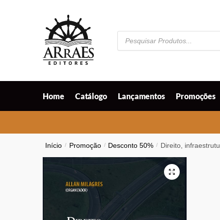
Skip
Skip
to
to
navigation
content
Pesquisar
produtos
Home
Catálogo
Lançamentos
Promoções
Início
/
Promoção
/
Desconto 50%
/
Direito, infraestru
🔍