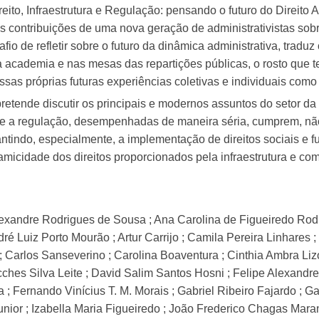
eito, Infraestrutura e Regulação: pensando o futuro do Direito 
as contribuições de uma nova geração de administrativistas sob
o de refletir sobre o futuro da dinâmica administrativa, traduz o
academia e nas mesas das repartições públicas, o rosto que te
as próprias futuras experiências coletivas e individuais como
tende discutir os principais e modernos assuntos do setor da 
ura e a regulação, desempenhadas de maneira séria, cumprem, nã
tindo, especialmente, a implementação de direitos sociais e f
micidade dos direitos proporcionados pela infraestrutura e co
xandre Rodrigues de Sousa ; Ana Carolina de Figueiredo Rodri
ré Luiz Porto Mourão ; Artur Carrijo ; Camila Pereira Linhares 
 Carlos Sanseverino ; Carolina Boaventura ; Cinthia Ambra Lizo
ecches Silva Leite ; David Salim Santos Hosni ; Felipe Alexand
a ; Fernando Vinícius T. M. Morais ; Gabriel Ribeiro Fajardo ; G
or ; Izabella Maria Figueiredo ; João Frederico Chagas Maran