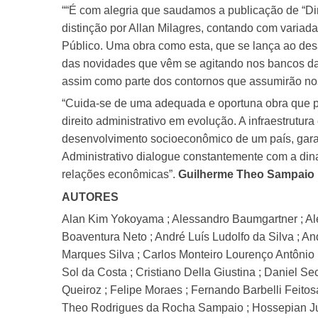
““É com alegria que saudamos a publicação de “Dir
distinção por Allan Milagres, contando com variad
Público. Uma obra como esta, que se lança ao desafi
das novidades que vêm se agitando nos bancos da 
assim como parte dos contornos que assumirão noss
“Cuida-se de uma adequada e oportuna obra que pre
direito administrativo em evolução. A infraestrut
desenvolvimento socioeconômico de um país, garan
Administrativo dialogue constantemente com a dina
relações econômicas”.
Guilherme Theo Sampaio
AUTORES
Alan Kim Yokoyama ; Alessandro Baumgartner ; Ale
Boaventura Neto ; André Luís Ludolfo da Silva ; And
Marques Silva ; Carlos Monteiro Lourenço Antônio ;
Sol da Costa ; Cristiano Della Giustina ; Daniel S
Queiroz ; Felipe Moraes ; Fernando Barbelli Feitos
Theo Rodrigues da Rocha Sampaio ; Hossepian Juni