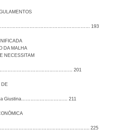
EGULAMENTOS
……………………………………………………………… 193
NIFICADA
O DA MALHA
UE NECESSITAM
izot…………………………………………………… 201
 DE
ano Della Giustina………………………… 211
CONÔMICA
…………………………………………………………………. 225