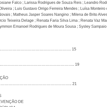
osiane Falco ; Larissa Rodrigues de Souza Reis ; Leandro Rodr
Oliveira ; Luis Gustavo Orrigo Ferreira Mendes ; Luísa Monteiro
vais ; Matheus Jasper Soares Nangino ; Milena de Brito Alves 
Guercio Teixeira Delage ; Renata Faria Silva Lima ; Renata Vaz
haymmon Emanoel Rodrigues de Moura Sousa ; Sysley Sampaio d
……………………………………………………………. 15
…………………………………………………………….. 19
UÇÃO
………………………………………………….. 21
S
REVENÇÃO DE