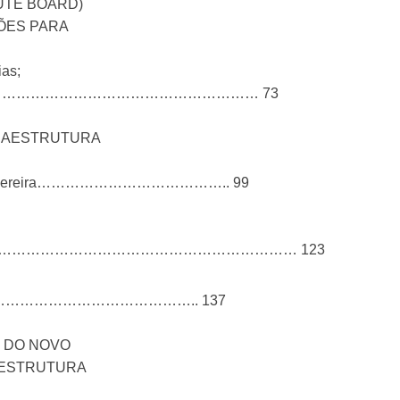
UTE BOARD)
ÕES PARA
ias;
………………………………………………………………… 73
FRAESTRUTURA
hinzel Pereira………………………………….. 99
……………………………………………………………… 123
………………………………………….. 137
 DO NOVO
AESTRUTURA