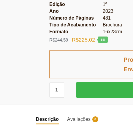
Edição
1ª
Ano
2023
Número de Páginas
481
Tipo de Acabamento
Brochura
Formato
16x23cm
O
O
R$
225,02
R$
244,59
-8%
preço
preço
original
atual
Pro
era:
é:
Env
R$244,59.
R$225,02.
Direito,
infraestrutura
e
regulação
quantidade
Descrição
Avaliações
0