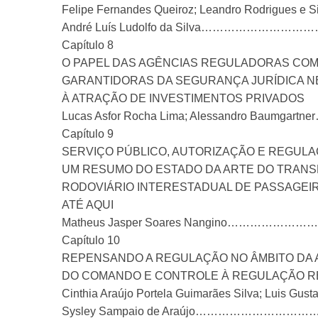
Felipe Fernandes Queiroz; Leandro Rodrigues e Si
André Luís Ludolfo da Silva……………
Capítulo 8
O PAPEL DAS AGÊNCIAS REGULADORAS CO
GARANTIDORAS DA SEGURANÇA JURÍDICA N
À ATRAÇÃO DE INVESTIMENTOS PRIVADOS
Lucas Asfor Rocha Lima; Alessandro Ba
Capítulo 9
SERVIÇO PÚBLICO, AUTORIZAÇÃO E REGULA
UM RESUMO DO ESTADO DA ARTE DO TRAN
RODOVIÁRIO INTERESTADUAL DE PASSAGEIR
ATÉ AQUI
Matheus Jasper Soares Nangino……
Capítulo 10
REPENSANDO A REGULAÇÃO NO ÂMBITO DA 
DO COMANDO E CONTROLE À REGULAÇÃO R
Cinthia Araújo Portela Guimarães Silva; Luis Gust
Sysley Sampaio de Araújo………………