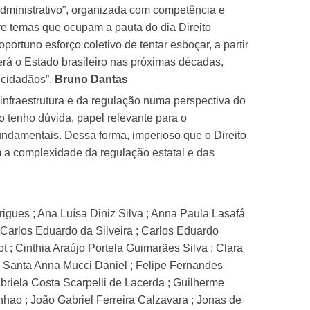
Administrativo”, organizada com competência e
re temas que ocupam a pauta do dia Direito
portuno esforço coletivo de tentar esboçar, a partir
rá o Estado brasileiro nas próximas décadas,
 cidadãos”.
Bruno Dantas
infraestrutura e da regulação numa perspectiva do
o tenho dúvida, papel relevante para o
undamentais. Dessa forma, imperioso que o Direito
m a complexidade da regulação estatal e das
gues ; Ana Luísa Diniz Silva ; Anna Paula Lasafá
; Carlos Eduardo da Silveira ; Carlos Eduardo
t ; Cinthia Araújo Portela Guimarães Silva ; Clara
re Santa Anna Mucci Daniel ; Felipe Fernandes
abriela Costa Scarpelli de Lacerda ; Guilherme
hao ; João Gabriel Ferreira Calzavara ; Jonas de