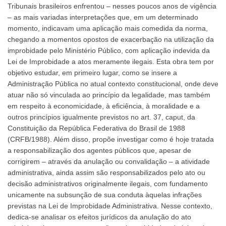
Tribunais brasileiros enfrentou – nesses poucos anos de vigência
e
– as mais variadas interpretações que, em um determinado
dos
momento, indicavam uma aplicação mais comedida da norma,
processos
chegando a momentos opostos de exacerbação na utilização da
decisórios
improbidade pelo Ministério Público, com aplicação indevida da
e
Lei de Improbidade a atos meramente ilegais. Esta obra tem por
seus
objetivo estudar, em primeiro lugar, como se insere a
efeitos
Administração Pública no atual contexto constitucional, onde deve
quantidade
atuar não só vinculada ao princípio da legalidade, mas também
em respeito à economicidade, à eficiência, à moralidade e a
outros princípios igualmente previstos no art. 37, caput, da
Constituição da República Federativa do Brasil de 1988
(CRFB/1988). Além disso, propõe investigar como é hoje tratada
a responsabilização dos agentes públicos que, apesar de
corrigirem – através da anulação ou convalidação – a atividade
administrativa, ainda assim são responsabilizados pelo ato ou
decisão administrativos originalmente ilegais, com fundamento
unicamente na subsunção de sua conduta àquelas infrações
previstas na Lei de Improbidade Administrativa. Nesse contexto,
dedica-se analisar os efeitos jurídicos da anulação do ato