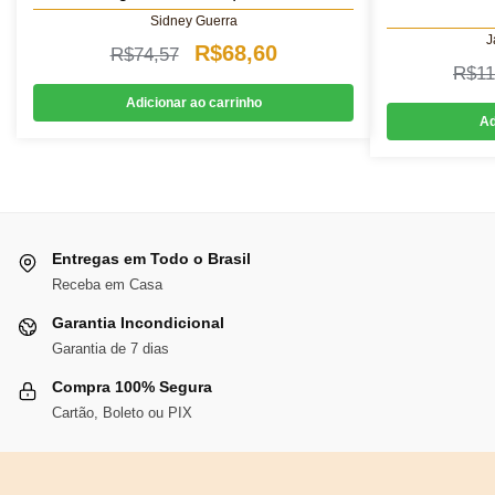
Sidney Guerra
J
O
O
R$
68,60
R$
74,57
R$
11
preço
preço
Adicionar ao carrinho
original
atual
Ad
era:
é:
R$74,57.
R$68,60.
Entregas em Todo o Brasil
Receba em Casa
Garantia Incondicional
Garantia de 7 dias
Compra 100% Segura
Cartão, Boleto ou PIX