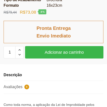
Formato
16x23cm
O
O
R$
73,08
R$
79,44
-8%
preço
preço
original
atual
Pronta Entrega
era:
é:
Envio Imediato
R$79,44.
R$73,08.
Improbidade
Adicionar ao carrinho
administrativa
e
administração
pública:
Descrição
anulação
e
Avaliações
0
convalidação
do
ato
Como toda norma, a aplicação da Lei de Improbidade pelos
administrativo