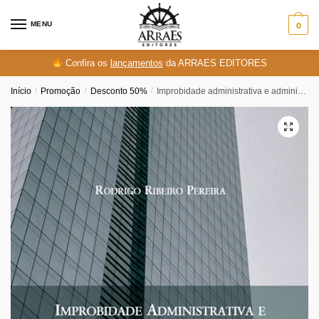
Skip
Skip
to
to
MENU
0
navigation
content
Confira os
lançamentos
da ARRAES EDITORES
Início
/
Promoção
/
Desconto 50%
/
Improbidade administrativa e administração pública: anulação e convalidação do ato administrativo e dos processos decisórios e seus efeitos