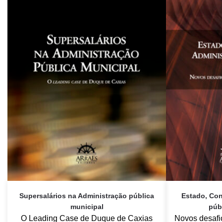
Supersalários na Administração pública
Estado, Con
municipal
púb
O Leading Case de Duque de Caxias
Novos desafi