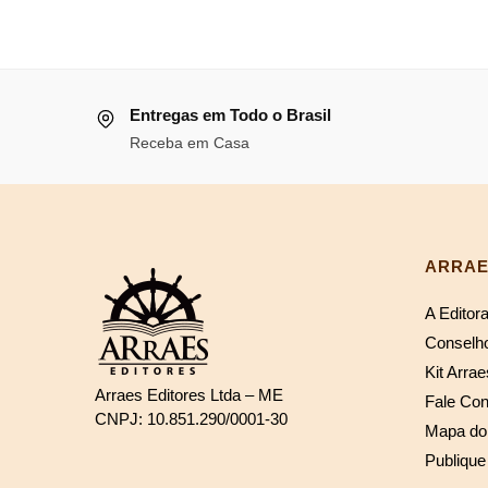
preço
preço
preço
original
original
atual
era:
era:
é:
R$96,99
Entregas em Todo o Brasil
R$86,64.
R$79,71.
Receba em Casa
ARRAE
A Editor
Conselho
Kit Arrae
Arraes Editores Ltda – ME
Fale Co
CNPJ: 10.851.290/0001-30
Mapa do 
Publique