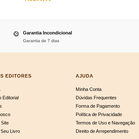
preço
original
atual
preço
preço
atual
era:
é:
original
atual
é:
R$68,75.
R$63
era:
é:
.
R$89,23.
Garantia Incondicional
R$114,18.
R$105,05.
Garantia de 7 dias
S EDITORES
AJUDA
a
Minha Conta
 Editorial
Dúvidas Frequentes
s
Forma de Pagamento
nosco
Política de Privacidade
Site
Termos de Uso e Navegação
 Seu Livro
Direito de Arrependimento