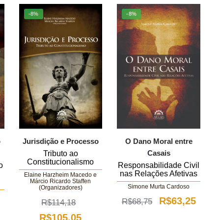
-8%
-8%
o
Jurisdição e Processo
O Dano Moral entre
Casais
Tributo ao
Constitucionalismo
o
Responsabilidade Civil
nas Relações Afetivas
Elaine Harzheim Macedo e
Márcio Ricardo Staffen
Simone Murta Cardoso
(Organizadores)
O
O
R$
63,25
R$
68,75
R$
114,18
O
preço
preço
O
O
R$
105,05