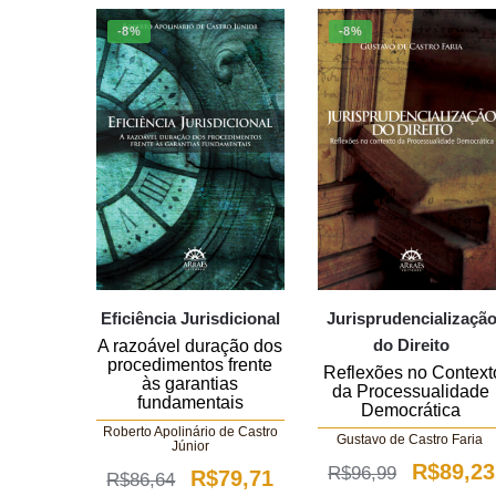
-8%
-8%
Eficiência Jurisdicional
Jurisprudencializaçã
do Direito
A razoável duração dos
procedimentos frente
Reflexões no Context
às garantias
da Processualidade
fundamentais
Democrática
Roberto Apolinário de Castro
Gustavo de Castro Faria
Júnior
O
R$
89,23
R$
96,99
O
O
R$
79,71
R$
86,64