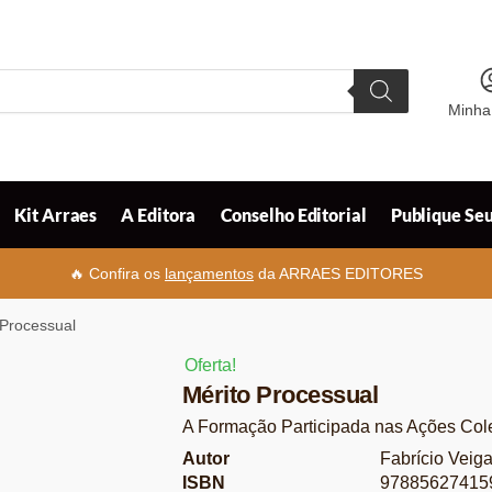
Minha
Kit Arraes
A Editora
Conselho Editorial
Publique Seu
🔥 Confira os
lançamentos
da ARRAES EDITORES
 Processual
Oferta!
Mérito Processual
A Formação Participada nas Ações Cole
Autor
Fabrício Veig
ISBN
97885627415