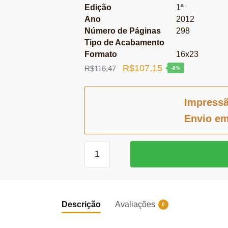
Edição
1ª
Ano
2012
Número de Páginas
298
Tipo de Acabamento
Formato
16x23
O
O
R$
107,15
R$
116,47
-8%
preço
preço
original
atual
Impress
era:
é:
Envio em
R$116,47.
R$107,15.
Mérito
Processual
quantidade
Descrição
Avaliações
0