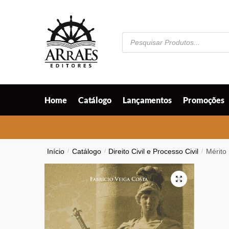
Skip
Skip
to
to
navigation
content
Pesquisar
produtos
Home
Catálogo
Lançamentos
Promoções
Início
/
Catálogo
/
Direito Civil e Processo Civil
/
Mérito
🔍