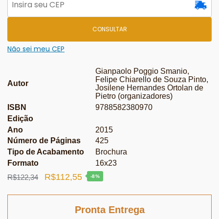
CONSULTAR
Não sei meu CEP
Gianpaolo Poggio Smanio,
Felipe Chiarello de Souza Pinto,
Autor
Josilene Hernandes Ortolan de
Pietro (organizadores)
ISBN
9788582380970
Edição
Ano
2015
Número de Páginas
425
Tipo de Acabamento
Brochura
Formato
16x23
O
O
R$
112,55
R$
122,34
-8%
preço
preço
original
atual
Pronta Entrega
era:
é: