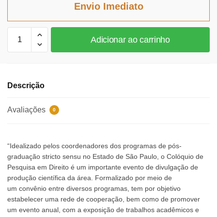
Envio Imediato
R$122,34.
R$112,55.
Panorama
Adicionar ao carrinho
da
Pesquisa
em
Direito
Descrição
IV
quantidade
Avaliações
0
“Idealizado pelos coordenadores dos programas de pós-
graduação stricto sensu no Estado de São Paulo, o Colóquio de
Pesquisa em Direito é um importante evento de divulgação de
produção científica da área. Formalizado por meio de
um convênio entre diversos programas, tem por objetivo
estabelecer uma rede de cooperação, bem como de promover
um evento anual, com a exposição de trabalhos acadêmicos e