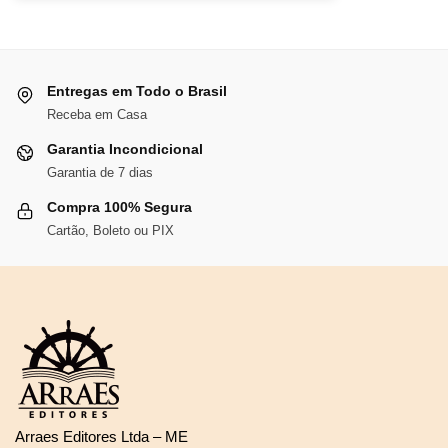
era:
é:
R$136,86.
R$125,91.
Entregas em Todo o Brasil
Receba em Casa
Garantia Incondicional
Garantia de 7 dias
Compra 100% Segura
Cartão, Boleto ou PIX
Arraes Editores Ltda – ME