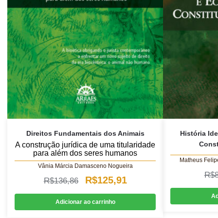
Direitos Fundamentais dos Animais
História I
Const
A construção jurídica de uma titularidade
para além dos seres humanos
Matheus Felip
Vânia Márcia Damasceno Nogueira
R$
O
O
R$
125,91
R$
136,86
preço
preço
Ad
Adicionar ao carrinho
original
atual