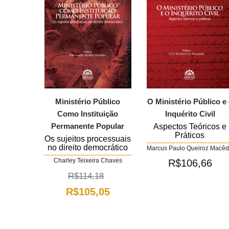
Ministério Público
O Ministério Público e
Como Instituição
Inquérito Civil
Permanente Popular
Aspectos Teóricos e
Práticos
Os sujeitos processuais
no direito democrático
Marcus Paulo Queiroz Macê
Charley Teixeira Chaves
R$
106,66
R$
114,18
O
O
R$
105,05
preço
preço
original
atual