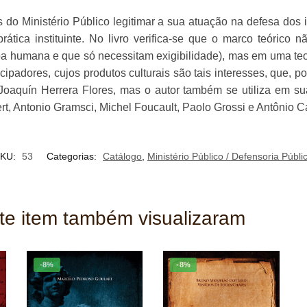
Brasil
es do Ministério Público legitimar a sua atuação na defesa dos 
quantidade
tica instituinte. No livro verifica-se que o marco teórico nã
a humana e que só necessitam exigibilidade), mas em uma teoria 
padores, cujos produtos culturais são tais interesses, que, por 
hol Joaquín Herrera Flores, mas o autor também se utiliza e
, Antonio Gramsci, Michel Foucault, Paolo Grossi e Antônio Ca
KU:
53
Categorias:
Catálogo
,
Ministério Público / Defensoria Públi
ste item também visualizaram
-8%
-8%