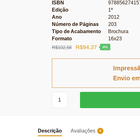
ISBN
97885627415
Edição
1ª
Ano
2012
Número de Páginas
203
Tipo de Acabamento
Brochura
Formato
16x23
O
O
R$
94,37
R$
102,58
-8%
preço
preço
original
atual
Impress
era:
é:
Envio em
R$102,58.
R$94,37.
Participação
Popular
e
Ministério
Público
Descrição
Avaliações
0
no