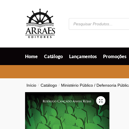
Skip
Skip
to
to
navigation
content
Pesquisar
produtos
Home
Catálogo
Lançamentos
Promoções
Início
/
Catálogo
/
Ministério Público / Defensoria Públi
🔍