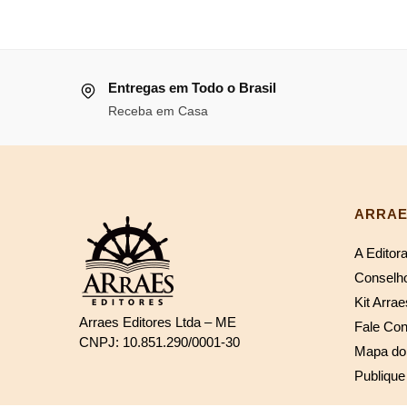
era:
é:
R$114,18.
R$105,05.
Entregas em Todo o Brasil
Receba em Casa
ARRAE
A Editor
Conselho
Kit Arrae
Arraes Editores Ltda – ME
Fale Co
CNPJ: 10.851.290/0001-30
Mapa do 
Publique