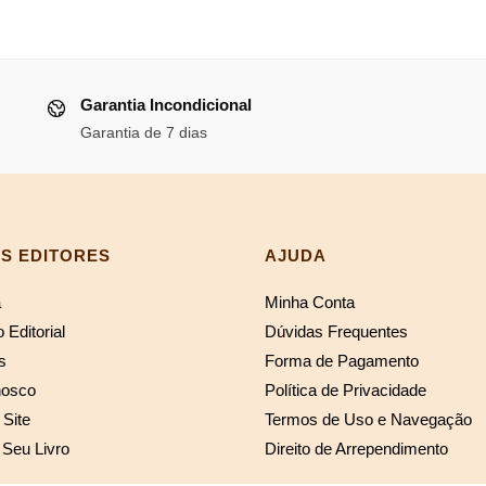
preço
preço
original
atual
era:
é:
Garantia Incondicional
R$74,69.
R$68
Garantia de 7 dias
S EDITORES
AJUDA
a
Minha Conta
 Editorial
Dúvidas Frequentes
s
Forma de Pagamento
nosco
Política de Privacidade
Site
Termos de Uso e Navegação
 Seu Livro
Direito de Arrependimento