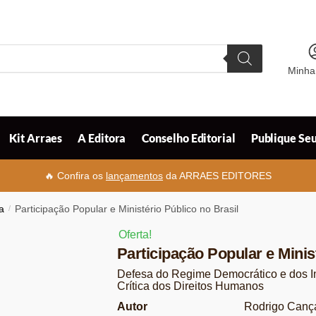
Minha
Kit Arraes
A Editora
Conselho Editorial
Publique Seu
🔥 Confira os
lançamentos
da ARRAES EDITORES
ca
/
Participação Popular e Ministério Público no Brasil
Oferta!
Participação Popular e Minis
Defesa do Regime Democrático e dos In
Crítica dos Direitos Humanos
Autor
Rodrigo Canç