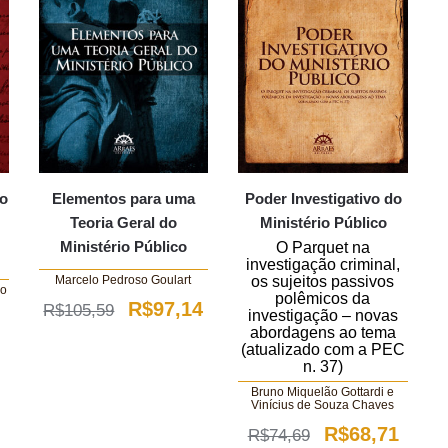
 o
Elementos para uma
Poder Investigativo do
Teoria Geral do
Ministério Público
Ministério Público
O Parquet na
investigação criminal,
os sujeitos passivos
Marcelo Pedroso Goulart
do
polêmicos da
O
O
R$
97,14
R$
105,59
investigação – novas
abordagens ao tema
preço
preço
(atualizado com a PEC
n. 37)
original
atual
Bruno Miquelão Gottardi e
era:
é:
Vinícius de Souza Chaves
O
O
R$
68,71
R$105,59.
R$97,14.
R$
74,69