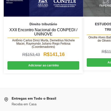
Direito tributário
ESTUDOS
TRI
XXII Encontro Nacional do CONPEDI /
UNINOVE
Onofre Alves Bat
Antônio Carlos Diniz Murta, Demetrius Nichele
de Olivei
Macei, Raymundo Juliano Rego Feitosa
(Coordenadores)
R$
11
O
O
R$
141,16
R$
153,43
preço
preço
Ad
Adicionar ao carrinho
original
atual
era:
é:
R$153,43.
R$141,16.
Entregas em Todo o Brasil
Receba em Casa