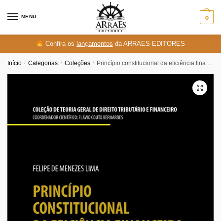
Skip
Skip
to
to
MENU
0
navigation
content
Confira os
lançamentos
da ARRAES EDITORES
Início
/
Categorias
/
Coleções
/
Princípio constitucional da eficiência financeira