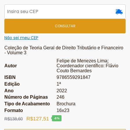
CONSULTAR
Não sei meu CEP
Coleção de Teoria Geral de Direito Tributário e Financeiro
- Volume 3
Felipe de Menezes Lima;
Autor
Coordenador científico: Flávio
Couto Bernardes
ISBN
9786559291847
Edição
1ª
Ano
2022
Número de Páginas
246
Tipo de Acabamento
Brochura
Formato
16x23
O
O
R$
127,51
R$
138,60
-8%
preço
preço