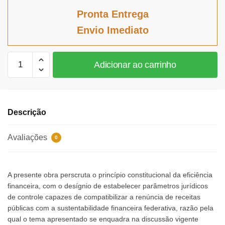
original
atual
Pronta Entrega
era:
é:
Envio Imediato
R$138,60.
R$127,51.
Princípio
Adicionar ao carrinho
constitucional
da
eficiência
financeira
Descrição
quantidade
Avaliações
0
A presente obra perscruta o princípio constitucional da eficiência
financeira, com o desígnio de estabelecer parâmetros jurídicos
de controle capazes de compatibilizar a renúncia de receitas
públicas com a sustentabilidade financeira federativa, razão pela
qual o tema apresentado se enquadra na discussão vigente