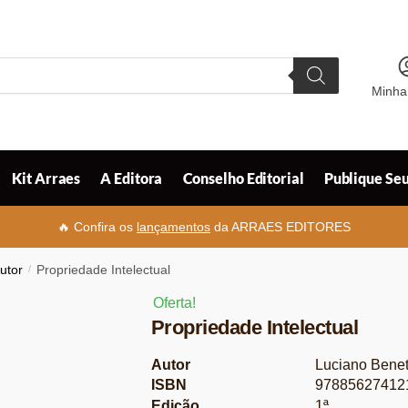
Minha
Kit Arraes
A Editora
Conselho Editorial
Publique Seu
🔥 Confira os
lançamentos
da ARRAES EDITORES
Autor
/
Propriedade Intelectual
Oferta!
Propriedade Intelectual
Autor
Luciano Benet
ISBN
97885627412
Edição
1ª