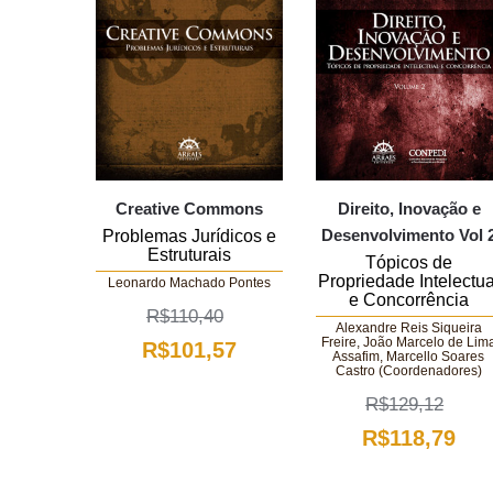
Creative Commons
Direito, Inovação e
Desenvolvimento Vol 
Problemas Jurídicos e
Estruturais
Tópicos de
Propriedade Intelectua
Leonardo Machado Pontes
e Concorrência
R$
110,40
Alexandre Reis Siqueira
Freire, João Marcelo de Lim
O
O
R$
101,57
Assafim, Marcello Soares
Castro (Coordenadores)
preço
preço
R$
129,12
original
atual
O
O
R$
118,79
era:
é:
preço
pre
R$110,40.
R$101,57.