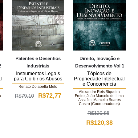
Patentes e Desenhos
Direito, Inovação e
2
Industriais
Desenvolvimento Vol 1
Instrumentos Legais
Tópicos de
l
para Coibir os Abusos
Propriedade Intelectual
e Concorrência
Renato Dolabella Melo
Alexandre Reis Siqueira
O
O
R$
72,77
R$
79,10
a
Freire, João Marcelo de Lima
Assafim, Marcello Soares
Castro (Coordenadores)
preço
preço
R$
130,85
original
atual
O
O
R$
120,38
era:
é:
ço
preço
preço
R$79,10.
R$72,77.