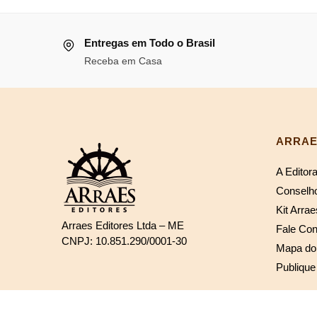
original
atua
era:
é:
Entregas em Todo o Brasil
R$129,12.
R$1
Receba em Casa
ARRAE
A Editor
Conselho
Kit Arrae
Arraes Editores Ltda – ME
Fale Co
CNPJ: 10.851.290/0001-30
Mapa do 
Publique