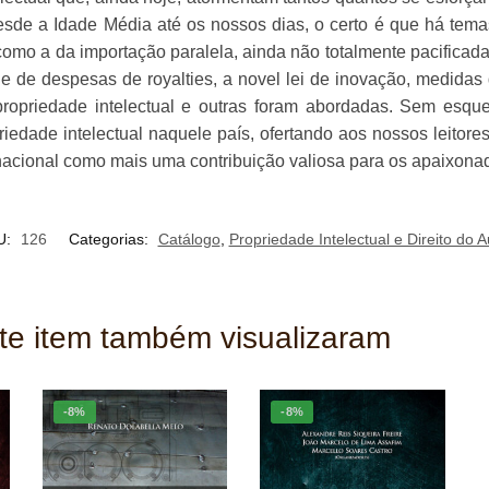
 desde a Idade Média até os nossos dias, o certo é que há te
omo a da importação paralela, ainda não totalmente pacificada 
e de despesas de royalties, a novel lei de inovação, medidas 
e propriedade intelectual e outras foram abordadas. Sem esqu
edade intelectual naquele país, ofertando aos nossos leitore
co-nacional como mais uma contribuição valiosa para os apaixon
U:
126
Categorias:
Catálogo
,
Propriedade Intelectual e Direito do A
ste item também visualizaram
-8%
-8%