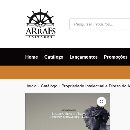
Skip
Skip
to
to
navigation
content
Pesquisar
produtos
Home
Catálogo
Lançamentos
Promoções
Início
/
Catálogo
/
Propriedade Intelectual e Direito do 
🔍