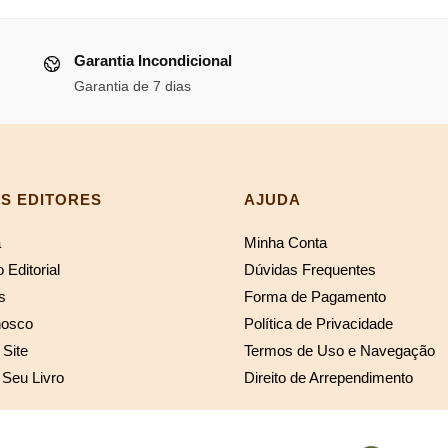
l
original
atual
era:
é:
Garantia Incondicional
18,79.
R$130,85.
R$120,38
Garantia de 7 dias
S EDITORES
AJUDA
a
Minha Conta
 Editorial
Dúvidas Frequentes
s
Forma de Pagamento
nosco
Política de Privacidade
Site
Termos de Uso e Navegação
 Seu Livro
Direito de Arrependimento