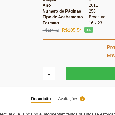
Ano
2011
Número de Páginas
258
Tipo de Acabamento
Brochura
Formato
16 x 23
O
O
R$
105,54
R$
114,72
-8%
preço
preço
original
atual
Pro
era:
é:
Env
R$114,72.
R$105,54.
Propriedade
Intelectual
quantidade
Descrição
Avaliações
0
telectual que, ainda hoje, atormentam tantos quantos se esfo