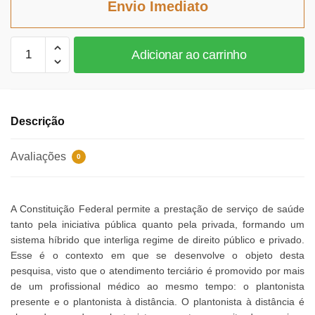
Envio Imediato
R$67,77.
R$62,35.
Responsabilidade
Adicionar ao carrinho
Médica
no
Terceiro
Setor
Descrição
quantidade
Avaliações
0
A Constituição Federal permite a prestação de serviço de saúde
tanto pela iniciativa pública quanto pela privada, formando um
sistema híbrido que interliga regime de direito público e privado.
Esse é o contexto em que se desenvolve o objeto desta
pesquisa, visto que o atendimento terciário é promovido por mais
de um profissional médico ao mesmo tempo: o plantonista
presente e o plantonista à distância. O plantonista à distância é