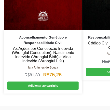
Aconselhamento Genético e
Responsabilid
Responsabilidade Civil
Código Civi
As Ações por Concepção Indevida
(Wrongful Conception), Nascimento
Ra
Indevido (Wrongful Birth) e Vida
R$
1
Indevida (Wrongful Life)
Iara Antunes de Souza
Ad
O
O
R$
75,26
R$
81,80
preço
preço
Adicionar ao carrinho
original
atual
era:
é:
R$81,80.
R$75,26.