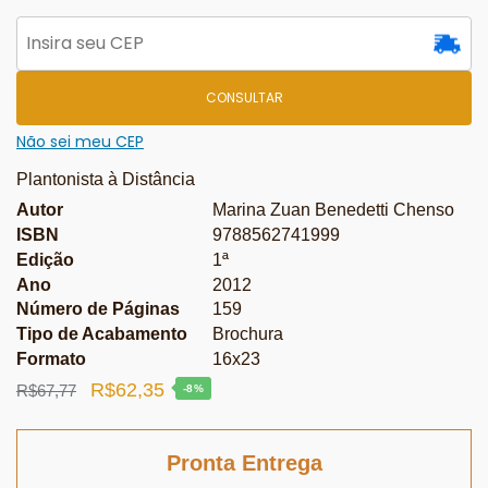
CONSULTAR
Não sei meu CEP
Plantonista à Distância
Autor
Marina Zuan Benedetti Chenso
ISBN
9788562741999
Edição
1ª
Ano
2012
Número de Páginas
159
Tipo de Acabamento
Brochura
Formato
16x23
O
O
R$
62,35
R$
67,77
-8%
preço
preço
original
atual
Pronta Entrega
era:
é: