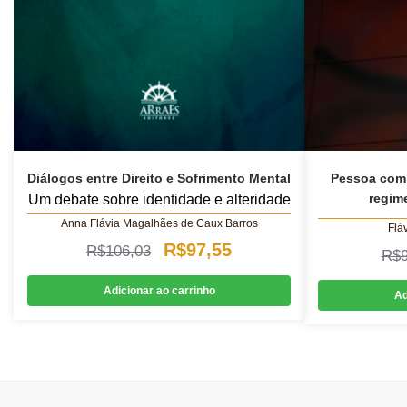
Diálogos entre Direito e Sofrimento Mental
Pessoa com 
regim
Um debate sobre identidade e alteridade
Anna Flávia Magalhães de Caux Barros
Flá
O
O
R$
97,55
R$
106,03
R$
preço
preço
Adicionar ao carrinho
Ad
original
atual
era:
é:
R$106,03.
R$97,55.