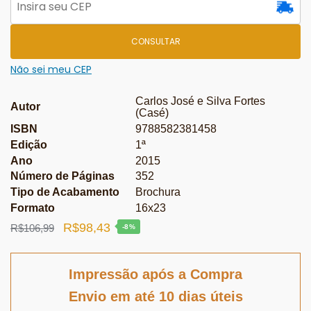
CONSULTAR
Não sei meu CEP
Carlos José e Silva Fortes
Autor
(Casé)
ISBN
9788582381458
Edição
1ª
Ano
2015
Número de Páginas
352
Tipo de Acabamento
Brochura
Formato
16x23
O
O
R$
98,43
R$
106,99
-8%
preço
preço
original
atual
Impressão após a Compra
era:
é:
Envio em até 10 dias úteis
R$106,99.
R$98,43.