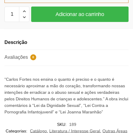
Todos
Adicionar ao carrinho
Contra
a
Pedofilia
quantidade
Descrição
Avaliações
0
“Carlos Fortes nos ensina o quanto é preciso e o quanto é
necessário aproximar a mão do coração, transformando nossas
intenções de erradicar a o abuso sexual e ações verdadeiras
pelos Direitos Humanos de crianças e adolescentes.” A obra inclui
comentários à “Lei da Dignidade Sexual”, “Lei Contra a
Pornografia Infantojuvenil” e “Lei Joanna Maranhão”
SKU:
189
Categorias:
Catálogo
,
Literatura / Interesse Geral
,
Outras Áreas