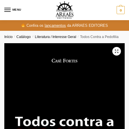
Skip
Skip
to
to
MENU
0
navigation
content
Confira os
lançamentos
da ARRAES EDITORES
Início
/
Catálogo
/
Literatura / Interesse Geral
/
Todos Contra a Pedofilia