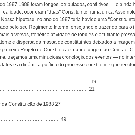
de 1987-1988 foram longos, atribulados, conflitivos — e ainda
 realidade, ocorreram “duas” Constituinte numa única Assemble
ssa hipótese, no ano de 1987 teria havido uma “Constituinte
do pelo seu Regimento Interno, ensejando e trazendo para o in
ais diversos, frenética atividade de lobbies e acutilante pres
 latente e dispersa da massa de constituintes deixados à marg
 primeiro Projeto de Constituição, dando origem ao Centrão. O
lume, traçamos uma minuciosa cronologia dos eventos — no int
 fatos e a dinâmica política do processo constituinte que reco
………………………………………………….. 19
………………………………………………… 21
 da Constituição de 1988 27
inte…………………………………………. 49