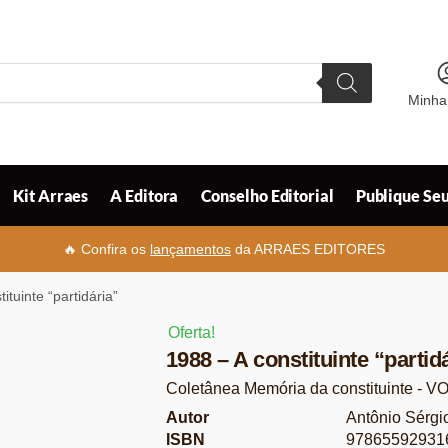
Minha
Kit Arraes
A Editora
Conselho Editorial
Publique Seu
🔥 Confira os
lançamentos
da ARRAES EDITORES
ituinte “partidária”
Oferta!
1988 – A constituinte “partid
Coletânea Memória da constituinte - V
Autor
Antônio Sérgi
ISBN
97865592931