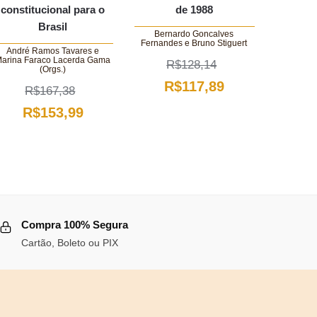
constitucional para o
de 1988
Brasil
Bernardo Goncalves
Fernandes e Bruno Stiguert
André Ramos Tavares e
arina Faraco Lacerda Gama
R$
128,14
(Orgs.)
O
O
R$
117,89
R$
167,38
preço
preço
O
O
R$
153,99
original
atual
preço
preço
era:
é:
original
atual
R$128,14.
R$117,89.
era:
é:
R$167,38.
R$153,99.
Compra 100% Segura
Cartão, Boleto ou PIX