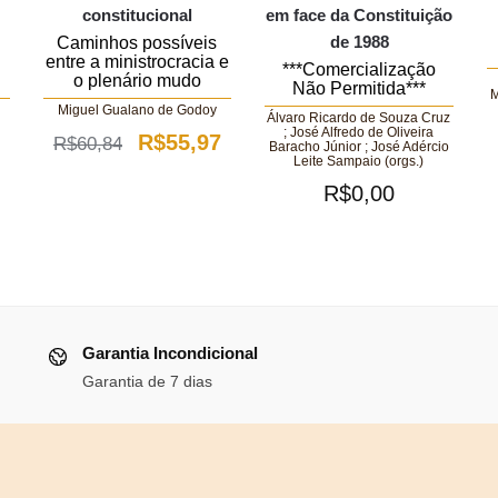
constitucional
em face da Constituição
de 1988
Caminhos possíveis
entre a ministrocracia e
***Comercialização
o plenário mudo
Não Permitida***
M
Miguel Gualano de Godoy
Álvaro Ricardo de Souza Cruz
; José Alfredo de Oliveira
O
O
R$
55,97
R$
60,84
Baracho Júnior ; José Adércio
Leite Sampaio (orgs.)
preço
preço
R$
0,00
original
atual
ço
era:
é:
al
R$60,84.
R$55,97.
26,28.
Garantia Incondicional
Garantia de 7 dias