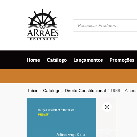
Skip
Skip
to
to
navigation
content
Pesquisar
produtos
Home
Catálogo
Lançamentos
Promoções
Início
/
Catálogo
/
Direito Constitucional
/
1988 – A const
🔍