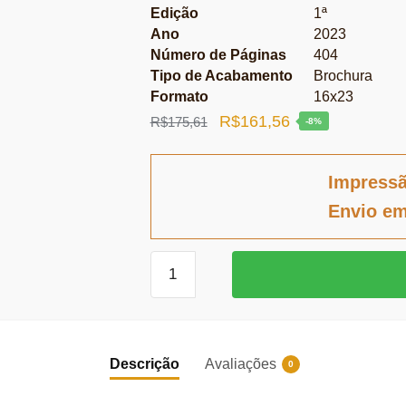
Edição
1ª
Ano
2023
Número de Páginas
404
Tipo de Acabamento
Brochura
Formato
16x23
O
O
R$
161,56
R$
175,61
-8%
preço
preço
original
atual
Impress
era:
é:
Envio em
R$175,61.
R$161,56.
1988
–
A
constituinte
“partidária”
Descrição
Avaliações
0
quantidade