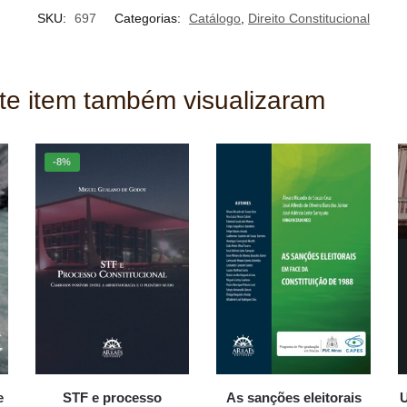
SKU:
697
Categorias:
Catálogo
,
Direito Constitucional
ste item também visualizaram
-8%
e
STF e processo
As sanções eleitorais
U