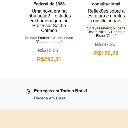
Federal de 1988
constitucional
Uma nova era na
Reflexões sobre a
tributação? – estudos
estrutura e direitos
em homenagem ao
constitucionais
Professor Sacha
Soraya Lunardi; Rubens
Calmon
Glezer; Nikolay Henrique
Bispo (Orgs.)
Rafhael Frattari e Valter Lobato
(Coordenadores)
R$
137,26
R$
315,55
O
O
R$
126,28
O
O
R$
290,31
preço
pre
preço
preço
original
atu
original
atual
era:
é:
era:
é:
R$137,26.
R$1
Entregas em Todo o Brasil
R$315,55.
R$290,31.
Receba em Casa