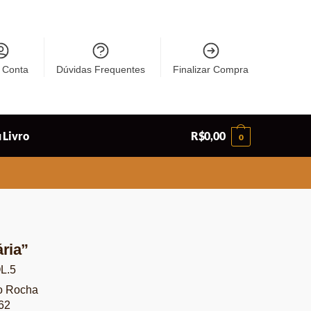
 Conta
Dúvidas Frequentes
Finalizar Compra
 Livro
R$
0,00
0
ária”
OL.5
o Rocha
62