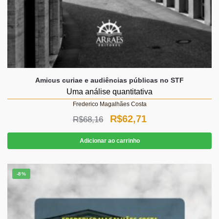
Amicus curiae e audiências públicas no STF
Uma análise quantitativa
Frederico Magalhães Costa
O
O
R$
62,71
R$
68,16
preço
preço
Adicionar ao carrinho
original
atual
era:
é:
-8%
R$68,16.
R$62,71.