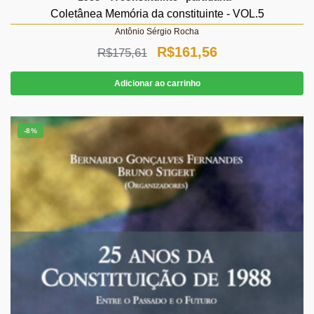
Coletânea Memória da constituinte - VOL.5
Antônio Sérgio Rocha
O
O
R$
161,56
R$
175,61
preço
preço
Adicionar ao carrinho
original
atual
era:
é:
-8%
R$175,61.
R$161,56.