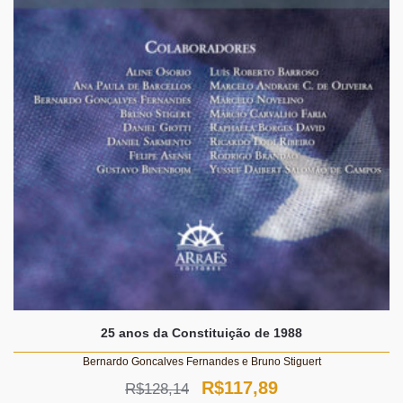
25 anos da Constituição de 1988
Bernardo Goncalves Fernandes e Bruno Stiguert
O
O
R$
117,89
R$
128,14