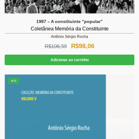
1987 – A constituinte “popular”
Coletânea Memória da Constituinte
Antônio Sérgio Rocha
O
O
R$
98,06
R$
106,59
preço
preço
Adicionar ao carrinho
original
atual
era:
é:
-8%
R$106,59.
R$98,06.