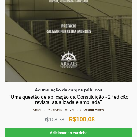
Acumulação de cargos públicos
"Uma questão de aplicação da Constituição - 2ª edição
revista, atualizada e ampliada"
Valerio de Oliveira Mazzuoli e Waldir Alves
O
O
R$
100,08
R$
108,78
preço
preço
Adicionar ao carrinho