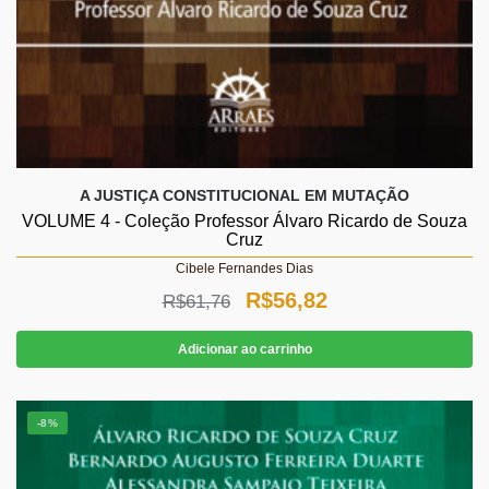
A JUSTIÇA CONSTITUCIONAL EM MUTAÇÃO
VOLUME 4 - Coleção Professor Álvaro Ricardo de Souza
Cruz
Cibele Fernandes Dias
O
O
R$
56,82
R$
61,76
preço
preço
Adicionar ao carrinho
original
atual
era:
é:
-8%
R$61,76.
R$56,82.