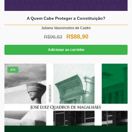
A Quem Cabe Proteger a Constituição?
Juliana Vasconcelos de Castro
O
O
R$
88,90
R$
96,63
preço
preço
Adicionar ao carrinho
original
atual
era:
é:
-8%
R$96,63.
R$88,90.