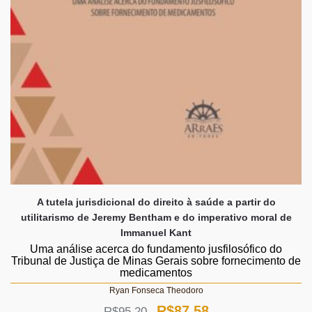
A tutela jurisdicional do direito à saúde a partir do
utilitarismo de Jeremy Bentham e do imperativo moral de
Immanuel Kant
Uma análise acerca do fundamento jusfilosófico do
Tribunal de Justiça de Minas Gerais sobre fornecimento de
medicamentos
Ryan Fonseca Theodoro
O
O
R$
87,58
R$
95,20