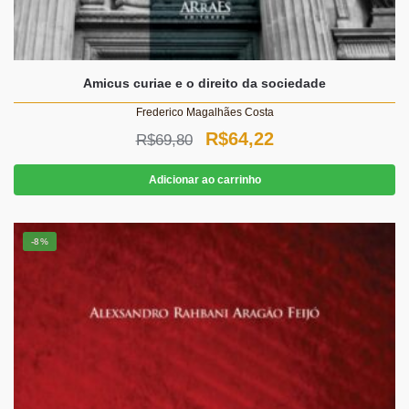
Amicus curiae e o direito da sociedade
Frederico Magalhães Costa
O
O
R$
64,22
R$
69,80
preço
preço
Adicionar ao carrinho
original
atual
era:
é:
-8%
R$69,80.
R$64,22.