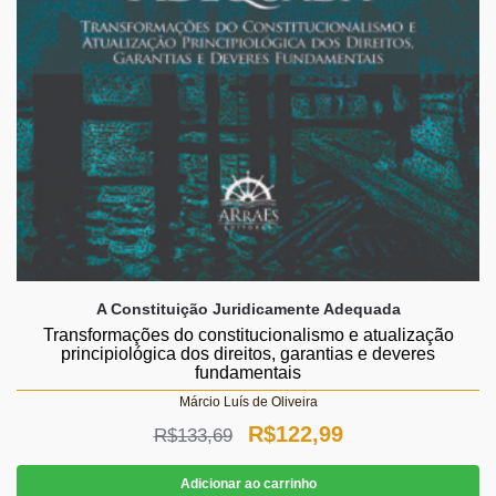
A Constituição Juridicamente Adequada
Transformações do constitucionalismo e atualização
principiológica dos direitos, garantias e deveres
fundamentais
Márcio Luís de Oliveira
O
O
R$
122,99
R$
133,69
preço
preço
Adicionar ao carrinho