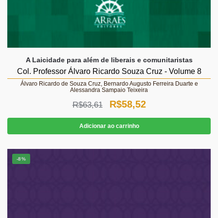
A Laicidade para além de liberais e comunitaristas
Col. Professor Álvaro Ricardo Souza Cruz - Volume 8
Álvaro Ricardo de Souza Cruz, Bernardo Augusto Ferreira Duarte e
Alessandra Sampaio Teixeira
O
O
R$
58,52
R$
63,61
preço
preço
Adicionar ao carrinho
original
atual
era:
é:
-8%
R$63,61.
R$58,52.