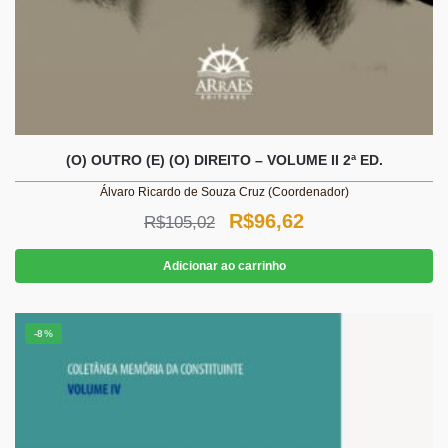
(O) OUTRO (E) (O) DIREITO – VOLUME II 2ª ED.
Álvaro Ricardo de Souza Cruz (Coordenador)
O
O
R$
96,62
R$
105,02
preço
preço
Adicionar ao carrinho
original
atual
era:
é:
-8%
R$105,02.
R$96,62.