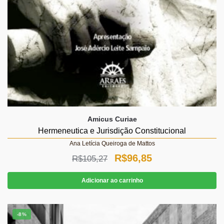
Amicus Curiae
Hermeneutica e Jurisdição Constitucional
Ana Letícia Queiroga de Mattos
O
O
R$
96,85
R$
105,27
preço
preço
Adicionar ao carrinho
original
atual
era:
é:
-8%
R$105,27.
R$96,85.