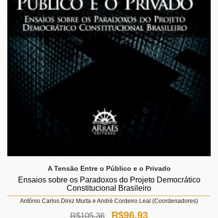
A Tensão Entre o Público e o Privado
Ensaios sobre os Paradoxos do Projeto Democrático
Constitucional Brasileiro
Antônio Carlos Diniz Murta e André Cordeiro Leal (Coordenadores)
O
O
R$
96,93
R$
105,36