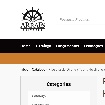
Skip
Skip
to
to
navigation
content
Pesquisar
produtos
Home
Catálogo
Lançamentos
Promoções
Início
/
Catálogo
/
Filosofia do Direito / Teoria do direit
Categorias
Catálogo
Categorias