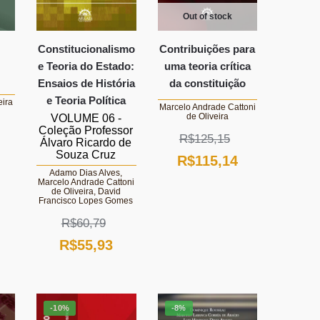
Out of stock
Constitucionalismo
Contribuições para
e Teoria do Estado:
uma teoria crítica
Ensaios de História
da constituição
e Teoria Política
eira
Marcelo Andrade Cattoni
de Oliveira
VOLUME 06 -
Coleção Professor
R$
125,15
Álvaro Ricardo de
O
Souza Cruz
O
O
R$
115,14
reço
Adamo Dias Alves,
preço
preço
Marcelo Andrade Cattoni
tual
de Oliveira, David
Francisco Lopes Gomes
original
atual
:
R$
60,79
era:
é:
$58,28.
O
O
R$
55,93
R$125,15.
R$115,14.
preço
preço
original
atual
-10%
-8%
era:
é: