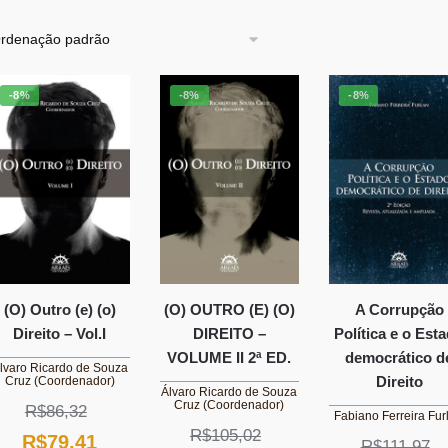
-8%
-8%
-8%
(O) Outro (e) (o)
(O) OUTRO (E) (O)
A Corrupção
Direito – Vol.I
DIREITO –
Política e o Est
VOLUME II 2ª ED.
democrático d
lvaro Ricardo de Souza
Direito
Cruz (Coordenador)
Álvaro Ricardo de Souza
Cruz (Coordenador)
R$
86,32
Fabiano Ferreira Fur
R$
105,02
O
O
R$
79,41
R$
111,97