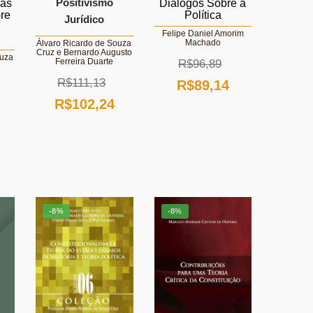
Positivismo
cas
Diálogos Sobre a
bre
Política
Jurídico
Felipe Daniel Amorim
Machado
Álvaro Ricardo de Souza
Cruz e Bernardo Augusto
ouza
Ferreira Duarte
R$
96,89
R$
111,13
O
O
R$
89,14
O
O
R$
102,24
preço
preço
O
preço
preço
original
atual
preço
original
atual
era:
é:
atual
era:
é:
R$96,89.
R$89,14.
é:
R$111,13.
R$102,24.
R$108,66.
-8%
-8%