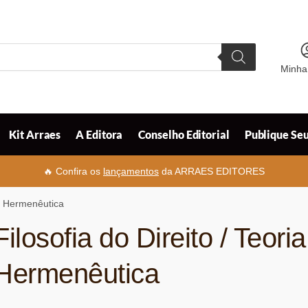
Minha
Kit Arraes
A Editora
Conselho Editorial
Publique Seu
🔥 Confira os
lançamentos
da ARRAES EDITORES
o / Hermenêutica
Filosofia do Direito / Teoria
Hermenêutica