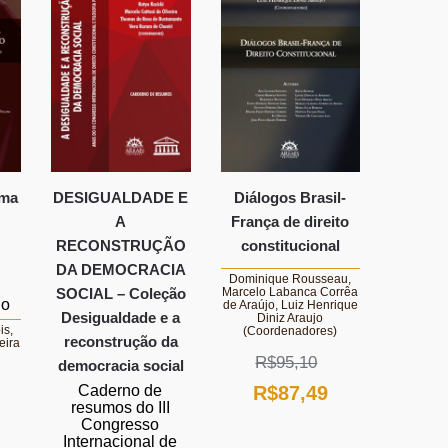
R$60,79.
R$55,93.
rma
DESIGUALDADE E
Diálogos Brasil-
A
França de direito
RECONSTRUÇÃO
constitucional
DA DEMOCRACIA
Dominique Rousseau,
SOCIAL – Coleção
Marcelo Labanca Corrêa
io
de Araújo, Luiz Henrique
Desigualdade e a
Diniz Araujo
is,
(Coordenadores)
reconstrução da
eira
R$
95,10
democracia social
O
O
R$
87,49
Caderno de
resumos do III
O
preço
preço
Congresso
Internacional de