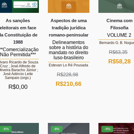
As sanções
Aspectos de uma
Cinema com
eleitorais em face
tradição jurídica
Filosofia
da Constituição de
romano-peninsular
VOLUME 2
1988
Delineamentos
Bernardo G. B. Nogu
sobre a história do
**Comercialização
R$
63,35
mandato no direito
Não Permitida***
luso-brasileiro
O
R$
58,28
lvaro Ricardo de Souza
Estevan Lo Ré Pousada
Cruz ; José Alfredo de
preço
p
liveira Baracho Júnior ;
R$
228,98
José Adércio Leite
Sampaio (orgs.)
original
a
O
O
R$
210,66
R$
0,00
era:
é
preço
preço
R$63,35.
R
original
atual
era:
é:
R$228,98.
R$210,66.
-8%
-8%
-8%