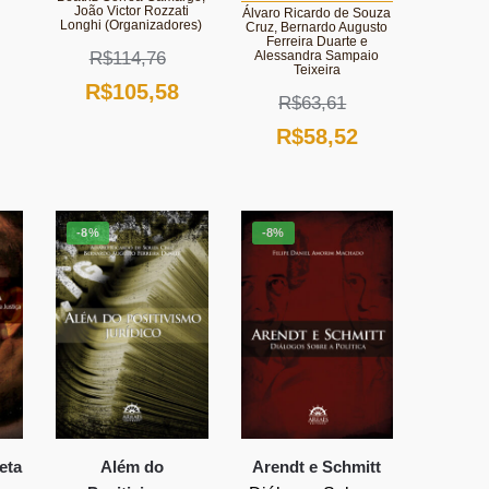
João Victor Rozzati
Álvaro Ricardo de Souza
Longhi (Organizadores)
O
Cruz, Bernardo Augusto
Ferreira Duarte e
Alessandra Sampaio
R$
114,76
preço
Teixeira
O
O
R$
105,58
atual
R$
63,61
preço
preço
é:
O
O
R$
58,52
original
atual
R$103,01.
preço
preço
era:
é:
original
atual
R$114,76.
R$105,58.
-8%
-8%
era:
é:
R$63,61.
R$58,52.
eta
Além do
Arendt e Schmitt