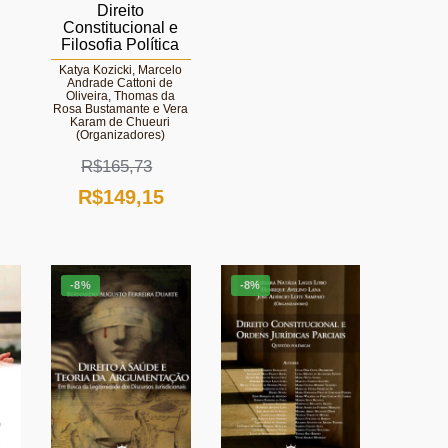
preço
original
atual
Direito
Constitucional e
atual
era:
é:
Filosofia Política
é:
R$95,10.
R$87,49.
Katya Kozicki, Marcelo
Andrade Cattoni de
R$101,48.
Oliveira, Thomas da
Rosa Bustamante e Vera
Karam de Chueuri
(Organizadores)
R$
165,73
O
O
R$
149,15
preço
preço
original
atual
-8%
-8%
era:
é:
R$165,73.
R$149,15.