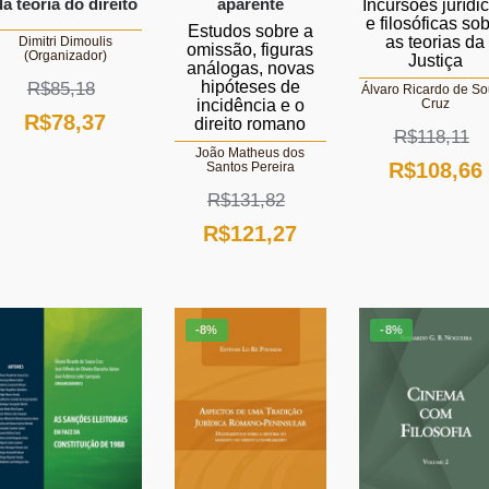
da teoria do direito
aparente
Incursões jurídi
e filosóficas so
Estudos sobre a
as teorias da
Dimitri Dimoulis
omissão, figuras
(Organizador)
Justiça
análogas, novas
hipóteses de
R$
85,18
Álvaro Ricardo de S
Cruz
incidência e o
O
O
R$
78,37
direito romano
R$
118,11
preço
preço
João Matheus dos
O
R$
108,66
Santos Pereira
original
atual
R$
131,82
preço
era:
é:
O
O
R$
121,27
original
R$85,18.
R$78,37.
preço
preço
era:
original
atual
R$118,11.
-8%
-8%
era:
é:
R$131,82.
R$121,27.