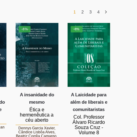
1
2
3
4
-8%
-8%
A insanidade do
A Laicidade para
ado
mesmo
além de liberais e
e
comunitaristas
Ética e
hermenêutica a
Col. Professor
céu aberto
Álvaro Ricardo
Souza Cruz -
lan
Dennys Garcia Xavier,
Cândice Lisbôa Alves,
Volume 8
Beatriz Corrêa Camargo,