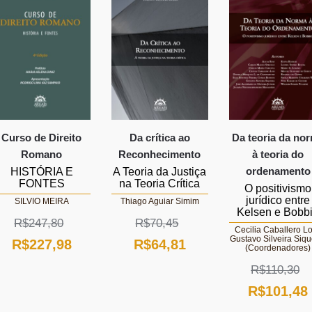
Curso de Direito
Da crítica ao
Da teoria da no
Romano
Reconhecimento
à teoria do
ordenamento
HISTÓRIA E
A Teoria da Justiça
FONTES
na Teoria Crítica
O positivismo
jurídico entre
SILVIO MEIRA
Thiago Aguiar Simim
Kelsen e Bobb
R$
247,80
R$
70,45
Cecilia Caballero Lo
Gustavo Silveira Siqu
O
O
O
O
R$
227,98
R$
64,81
(Coordenadores)
preço
preço
preço
preço
R$
110,30
original
atual
original
atual
O
R$
101,48
era:
é:
era:
é: