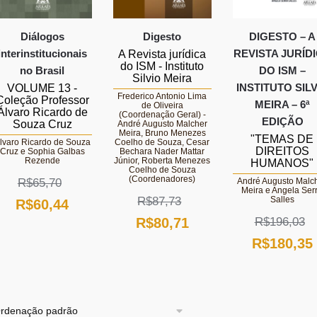
Diálogos
Digesto
DIGESTO – A
interinstitucionais
REVISTA JURÍD
A Revista jurídica
do ISM - Instituto
no Brasil
DO ISM –
Silvio Meira
INSTITUTO SIL
VOLUME 13 -
Frederico Antonio Lima
Coleção Professor
MEIRA – 6ª
de Oliveira
Álvaro Ricardo de
(Coordenação Geral) -
EDIÇÃO
Souza Cruz
André Augusto Malcher
Meira, Bruno Menezes
"TEMAS DE
lvaro Ricardo de Souza
Coelho de Souza, Cesar
DIREITOS
Cruz e Sophia Galbas
Bechara Nader Mattar
Rezende
Júnior, Roberta Menezes
HUMANOS"
Coelho de Souza
(Coordenadores)
R$
65,70
André Augusto Malc
Meira e Angela Ser
R$
87,73
Salles
O
O
R$
60,44
O
O
R$
80,71
R$
196,03
preço
preço
O
R$
180,35
preço
preço
original
atual
preço
original
atual
era:
é:
original
era:
é:
R$65,70.
R$60,44.
era:
R$87,73.
R$80,71.