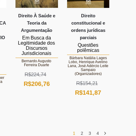
Direito À Saúde e
Direito
ICA
Teoria da
constitucional e
Argumentação
ordens jurídicas
VIO
parciais
Em Busca da
Legitimidade dos
Questões
Discursos
polêmicas
Jurisdicionais
Bárbara Natália Lages
Bernardo Augusto
Lobo, Henrique Avelino
Ferreira Duarte
Lana, José Adércio Leite
Sampaio
R$
224,74
(Organizadores)
her
ra
O
O
R$
206,76
R$
154,21
O
O
R$
141,87
preço
preço
preço
preço
original
atual
O
original
atual
era:
é:
preço
era:
é:
R$224,74.
R$206,76.
atual
R$154,21.
R$141,87.
é:
1
2
3
4