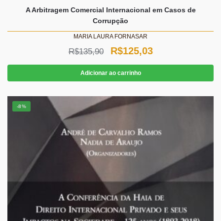
A Arbitragem Comercial Internacional em Casos de
Corrupção
MARIA LAURA FORNASAR
O
O
R$
125,03
R$
135,90
preço
preço
Adicionar ao carrinho
original
atual
era:
é:
-8%
R$135,90.
R$125,03.