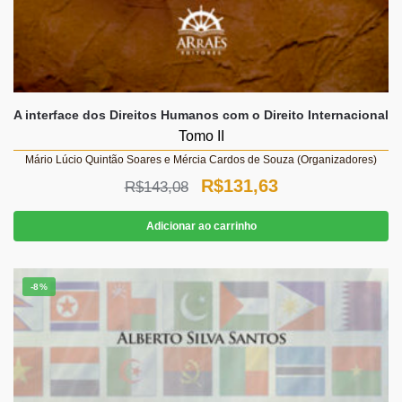
A interface dos Direitos Humanos com o Direito Internacional
Tomo II
Mário Lúcio Quintão Soares e Mércia Cardos de Souza (Organizadores)
O
O
R$
131,63
R$
143,08
preço
preço
Adicionar ao carrinho
original
atual
era:
é:
-8%
R$143,08.
R$131,63.