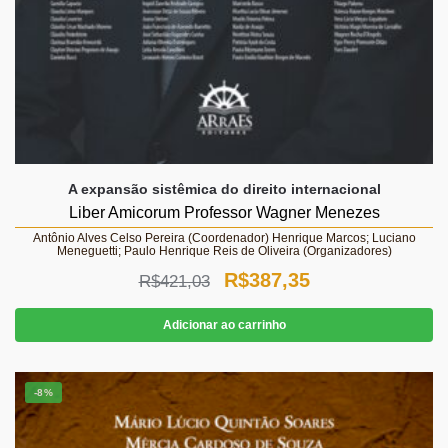
A expansão sistêmica do direito internacional
Liber Amicorum Professor Wagner Menezes
Antônio Alves Celso Pereira (Coordenador) Henrique Marcos; Luciano
Meneguetti; Paulo Henrique Reis de Oliveira (Organizadores)
O
O
R$
387,35
R$
421,03
preço
preço
Adicionar ao carrinho
original
atual
era:
é:
-8%
R$421,03.
R$387,35.