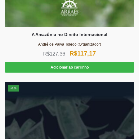
A Amazônia no Direito Internacional
André de Paiva Toledo (Organizador)
O
O
R$
117,17
R$
127,36
preço
preço
Adicionar ao carrinho
original
atual
era:
é:
-8%
R$127,36.
R$117,17.