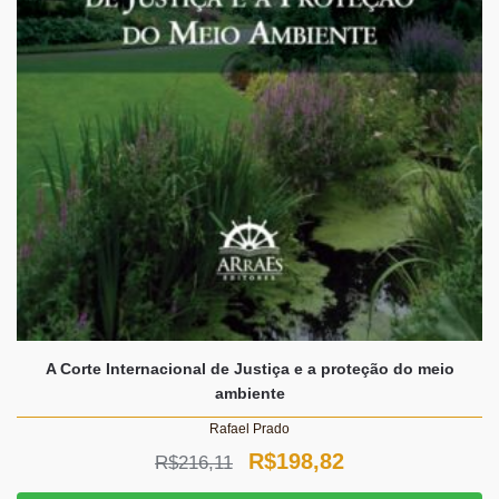
A Corte Internacional de Justiça e a proteção do meio
ambiente
Rafael Prado
O
O
R$
198,82
R$
216,11
preço
preço