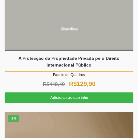
A Protecção da Propriedade Privada pelo Direito
Internacional Público
Fausto de Quadros
O
O
R$
129,90
R$
449,40
preço
preço
Adicionar ao carrinho
original
atual
era:
é:
-8%
R$449,40.
R$129,90.