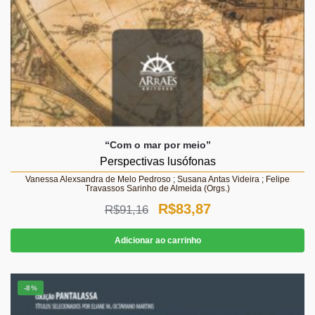
“Com o mar por meio”
Perspectivas lusófonas
Vanessa Alexsandra de Melo Pedroso ; Susana Antas Videira ; Felipe
Travassos Sarinho de Almeida (Orgs.)
O
O
R$
83,87
R$
91,16
preço
preço
Adicionar ao carrinho
original
atual
era:
é:
-8%
R$91,16.
R$83,87.