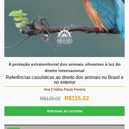
A proteção extraterritorial dos animais silvestres à luz do
direito internacional
Referências casuísticas ao direito dos animais no Brasil e
no exterior
Ana Cristina Paulo Pereira
O
O
R$
115,02
R$
125,02
preço
preço
Adicionar ao carrinho
original
atual
era:
é: