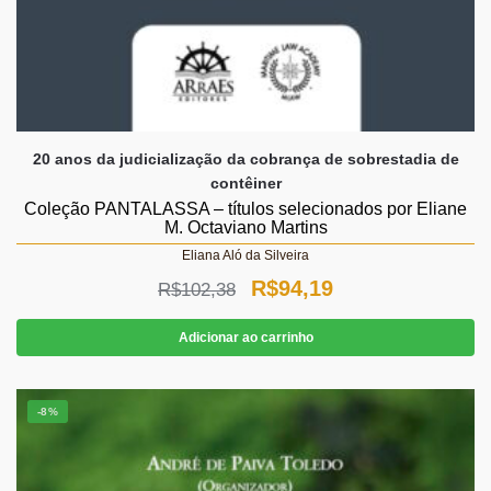
20 anos da judicialização da cobrança de sobrestadia de
contêiner
Coleção PANTALASSA – títulos selecionados por Eliane
M. Octaviano Martins
Eliana Aló da Silveira
O
O
R$
94,19
R$
102,38
preço
preço
Adicionar ao carrinho
original
atual
era:
é:
-8%
R$102,38.
R$94,19.