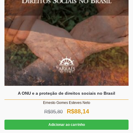
A ONU e a proteção de direitos sociais no Brasil
Ernesto Gomes Esteves Neto
O
O
R$
88,14
R$
95,80
preço
preço
Adicionar ao carrinho
original
atual