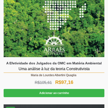
A Efetividade dos Julgados da OMC em Matéria Ambiental
Uma análise à luz da teoria Construtivista
Maria de Lourdes Albertini Quaglia
O
O
R$
97,16
R$
105,61
preço
preço
Adicionar ao carrinho
original
atual
era:
é: