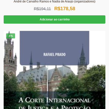
André de Carvalho Ramos e Nadia de Araujo (organizadores)
O
O
R$
178,58
R$
194,11
preço
preço
Adicionar ao carrinho
original
atual
era:
é:
-8%
R$194,11.
R$178,58.