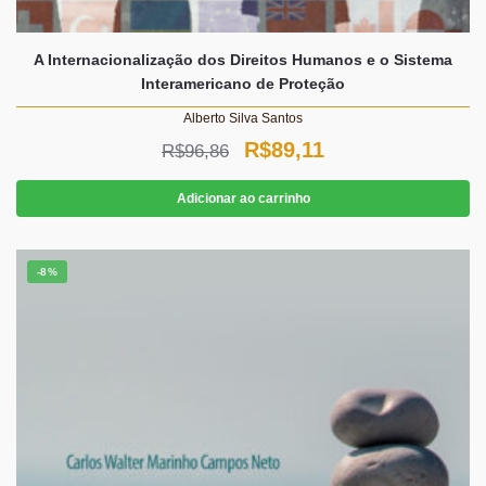
A Internacionalização dos Direitos Humanos e o Sistema
Interamericano de Proteção
Alberto Silva Santos
O
O
R$
89,11
R$
96,86
preço
preço
Adicionar ao carrinho
original
atual
era:
é:
-8%
R$96,86.
R$89,11.