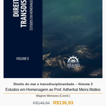
Direito do mar e transdisciplinaridade – Volume 2
Estudos em Homenagem ao Prof. Adherbal Meira Mattos
Wagner Menezes (Coord.)
O
O
R$
136,93
R$
148,84