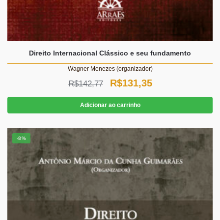
Direito Internacional Clássico e seu fundamento
Wagner Menezes (organizador)
O
O
R$
131,35
R$
142,77
preço
preço
Adicionar ao carrinho
original
atual
era:
é:
-8%
R$142,77.
R$131,35.