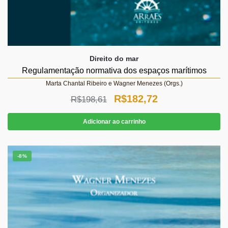
Direito do mar
Regulamentação normativa dos espaços marítimos
Marta Chantal Ribeiro e Wagner Menezes (Orgs.)
O
O
R$
182,72
R$
198,61
preço
preço
Adicionar ao carrinho
original
atual
era:
é:
-8%
R$198,61.
R$182,72.