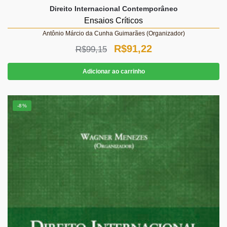
Direito Internacional Contemporâneo
Ensaios Críticos
Antônio Márcio da Cunha Guimarães (Organizador)
O
O
R$
91,22
R$
99,15
preço
preço
Adicionar ao carrinho
original
atual
era:
é:
-8%
R$99,15.
R$91,22.