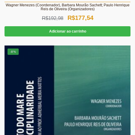
Wagner Menezes (Coordenador), Barbara Mourão Sachett; Paulo Henrique
Reis de Oliveira (Organizadores)
O
O
R$
177,54
R$
192,98
preço
preço
Adicionar ao carrinho
original
atual
era:
é:
-8%
R$192,98.
R$177,54.