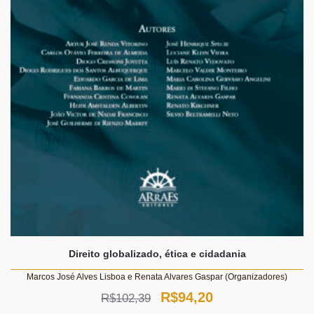
Direito globalizado, ética e cidadania
Marcos José Alves Lisboa e Renata Alvares Gaspar (Organizadores)
O
O
R$
94,20
R$
102,39