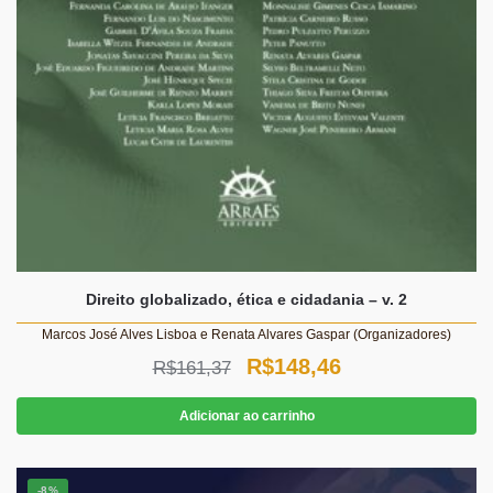
Direito globalizado, ética e cidadania – v. 2
Marcos José Alves Lisboa e Renata Alvares Gaspar (Organizadores)
O
O
R$
148,46
R$
161,37
preço
preço
Adicionar ao carrinho
original
atual
era:
é:
-8%