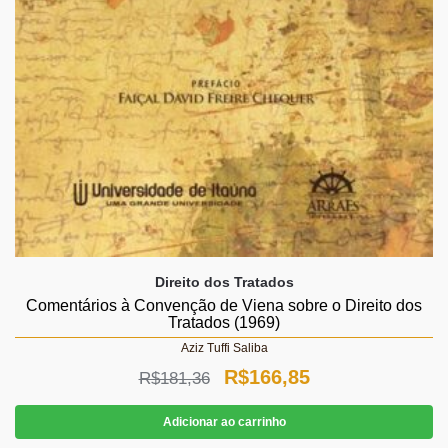
Direito dos Tratados
Comentários à Convenção de Viena sobre o Direito dos
Tratados (1969)
Aziz Tuffi Saliba
O
O
R$
166,85
R$
181,36
preço
preço
Adicionar ao carrinho
original
atual