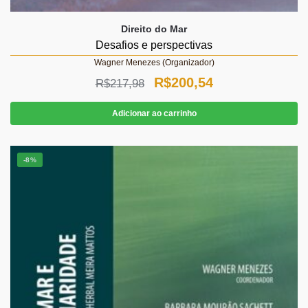
Direito do Mar
Desafios e perspectivas
Wagner Menezes (Organizador)
O
O
R$
200,54
R$
217,98
preço
preço
Adicionar ao carrinho
original
atual
era:
é:
-8%
R$217,98.
R$200,54.