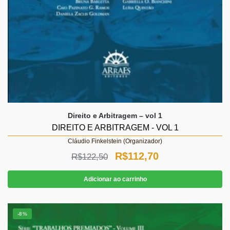
Direito e Arbitragem – vol 1
DIREITO E ARBITRAGEM - VOL 1
Cláudio Finkelstein (Organizador)
O
O
R$
112,70
R$
122,50
preço
preço
Adicionar ao carrinho
original
atual
era:
é:
-8%
R$122,50.
R$112,70.