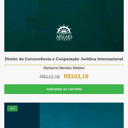
Direito da Concorrência e Cooperação Jurídica Internacional
Marianne Mendes Webber
O
O
R$
103,19
R$
112,16
preço
preço
Adicionar ao carrinho
original
atual
era:
é:
-8%
R$112,16.
R$103,19.