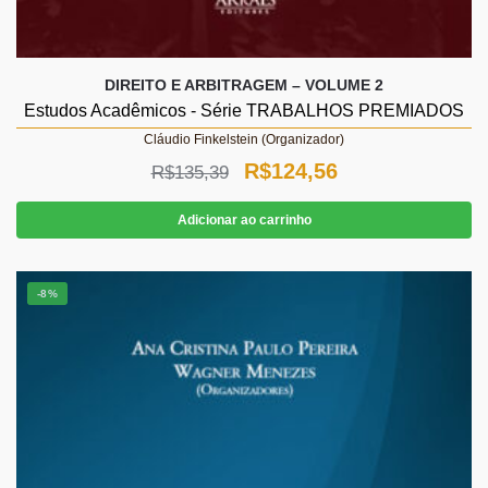
DIREITO E ARBITRAGEM – VOLUME 2
Estudos Acadêmicos - Série TRABALHOS PREMIADOS
Cláudio Finkelstein (Organizador)
O
O
R$
124,56
R$
135,39
preço
preço
Adicionar ao carrinho
original
atual
era:
é:
-8%
R$135,39.
R$124,56.