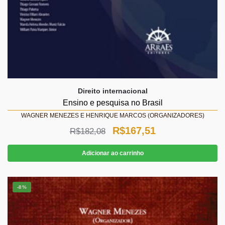
Direito internacional
Ensino e pesquisa no Brasil
WAGNER MENEZES E HENRIQUE MARCOS (ORGANIZADORES)
O
O
R$
167,51
R$
182,08
preço
preço
Adicionar ao carrinho
original
atual
era:
é:
-8%
R$182,08.
R$167,51.