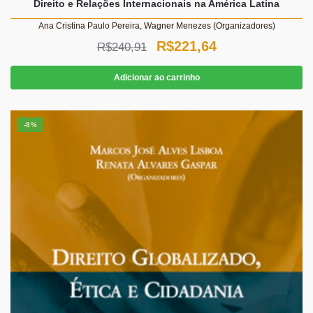
Direito e Relações Internacionais na América Latina
Ana Cristina Paulo Pereira, Wagner Menezes (Organizadores)
O
O
R$
221,64
R$
240,91
preço
preço
Adicionar ao carrinho
original
atual
era:
é:
-8%
R$240,91.
R$221,64.