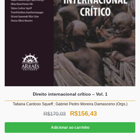
Direito internacional crítico – Vol. 1
Tatiana Cardoso Squeff ; Gabriel Pedro Moreira Damasceno (Orgs.)
O
O
R$
156,43
R$
170,03
preço
preço
Adicionar ao carrinho
original
atual