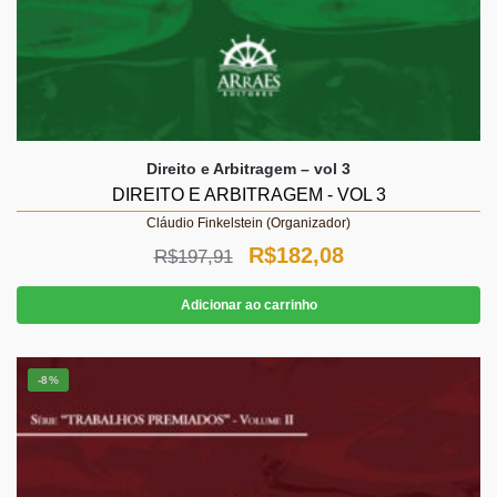
Direito e Arbitragem – vol 3
DIREITO E ARBITRAGEM - VOL 3
Cláudio Finkelstein (Organizador)
O
O
R$
182,08
R$
197,91
preço
preço
Adicionar ao carrinho
original
atual
era:
é:
-8%
R$197,91.
R$182,08.