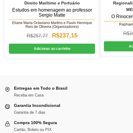
Direito Marítimo e Portuário
Regionali
ME
Estudos em homenagem ao professor
Sergio Matte
O Rinocer
Eliane Maria Octaviano Martins e Paulo Henrique
Raphael
Reis de Oliveira (Organizadores)
R$
1
O
O
R$
237,15
R$
257,77
preço
preço
Ad
Adicionar ao carrinho
original
atual
era:
é:
R$257,77.
R$237,15.
Entregas em Todo o Brasil
Receba em Casa
Garantia Incondicional
Garantia de 7 dias
Compra 100% Segura
Cartão, Boleto ou PIX