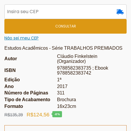
CONSULTAR
Não sei meu CEP
Estudos Acadêmicos - Série TRABALHOS PREMIADOS
Cláudio Finkelstein
Autor
(Organizador)
9788582383735 ; Ebook
ISBN
9788582383742
Edição
1ª
Ano
2017
Número de Páginas
311
Tipo de Acabamento
Brochura
Formato
16x23cm
O
O
R$
124,56
R$
135,39
-8%
preço
preço