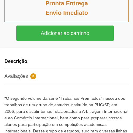
original
atual
Pronta Entrega
era:
é:
Envio Imediato
R$135,39.
R$124,56.
DIREITO
Adicionar ao carrinho
E
ARBITRAGEM
-
VOLUME
Descrição
2
quantidade
Avaliações
0
“O segundo volume da série “Trabalhos Premiados” nasceu dos
trabalhos de um grupo de estudos instituído na PUC/SP, em
2006, para discutir temas relacionados à Arbitragem Internacional
e ao Comércio Internacional, bem como para preparar nossos
alunos para participação em competições acadêmicas
internacionais. Desse grupo de estudos, surgiram diversas linhas