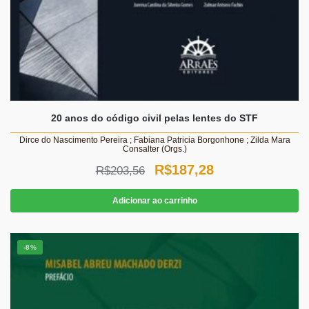
20 anos do código civil pelas lentes do STF
Dirce do Nascimento Pereira ; Fabiana Patricia Borgonhone ; Zilda Mara
Consalter (Orgs.)
O
O
R$
187,28
R$
203,56
preço
preço
Adicionar ao carrinho
original
atual
era:
é:
-8%
R$203,56.
R$187,28.