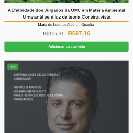
A Efetividade dos Julgados da OMC em Matéria Ambiental
Uma análise à luz da teoria Construtivista
Maria de Lourdes Albertini Quaglia
O
O
R$
97,16
R$
105,61
preço
preço
Adicionar ao carrinho
original
atual
era:
é:
-8%
R$105,61.
R$97,16.