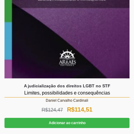
A judicialização dos direitos LGBT no STF
Limites, possibilidades e consequências
Daniel Carvalho Cardinali
O
O
R$
114,51
R$
124,47
preço
preço
Adicionar ao carrinho
original
atual