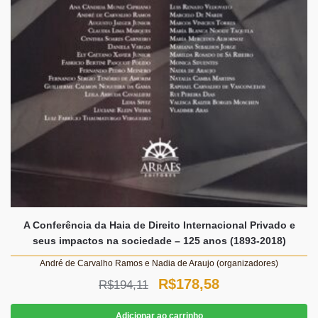
A Conferência da Haia de Direito Internacional Privado e
seus impactos na sociedade – 125 anos (1893-2018)
André de Carvalho Ramos e Nadia de Araujo (organizadores)
O
O
R$
178,58
R$
194,11
preço
preço
Adicionar ao carrinho