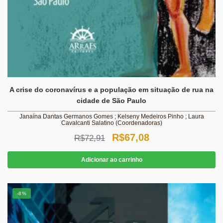
A crise do coronavírus e a população em situação de rua na
cidade de São Paulo
Janaína Dantas Germanos Gomes ; Kelseny Medeiros Pinho ; Laura
Cavalcanti Salatino (Coordenadoras)
O
O
R$
67,08
R$
72,91
preço
preço
Adicionar ao carrinho
original
atual
era:
é:
-8%
R$72,91.
R$67,08.