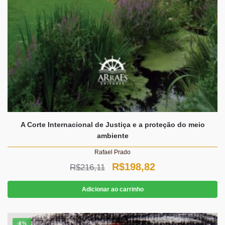
A Corte Internacional de Justiça e a proteção do meio
ambiente
Rafael Prado
O
O
R$
198,82
R$
216,11
preço
preço
Adicionar ao carrinho
original
atual
era:
é:
-8%