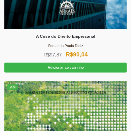
A Crise do Direito Empresarial
Fernanda Paula Diniz
O
O
R$
90,04
R$
97,87
preço
preço
Adicionar ao carrinho
original
atual
era:
é:
-8%
R$97,87.
R$90,04.