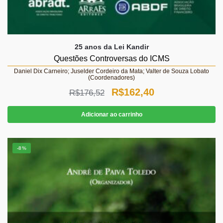
25 anos da Lei Kandir
Questões Controversas do ICMS
Daniel Dix Carneiro; Juselder Cordeiro da Mata; Valter de Souza Lobato
(Coordenadores)
O
O
R$
162,40
R$
176,52
preço
preço
Adicionar ao carrinho
original
atual
era:
é:
-8%
R$176,52.
R$162,40.