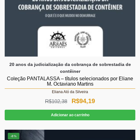
20 anos da judicialização da cobrança de sobrestadia de
contêiner
Coleção PANTALASSA – títulos selecionados por Eliane
M. Octaviano Martins
Eliana Aló da Silveira
O
O
R$
94,19
R$
102,38
preço
preço
Adicionar ao carrinho
original
atual
era:
é:
-8%