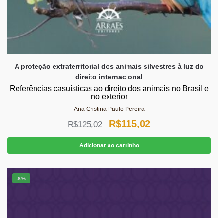
A proteção extraterritorial dos animais silvestres à luz do
direito internacional
Referências casuísticas ao direito dos animais no Brasil e
no exterior
Ana Cristina Paulo Pereira
O
O
R$
115,02
R$
125,02
preço
preço
Adicionar ao carrinho
original
atual
era:
é:
-8%
R$125,02.
R$115,02.