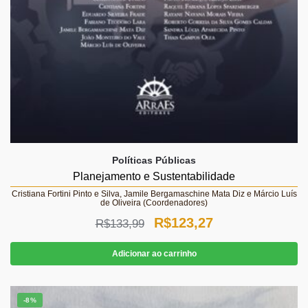
Políticas Públicas
Planejamento e Sustentabilidade
Cristiana Fortini Pinto e Silva, Jamile Bergamaschine Mata Diz e Márcio Luís
de Oliveira (Coordenadores)
O
O
R$
123,27
R$
133,99
preço
preço
Adicionar ao carrinho
original
atual
era:
é:
-8%