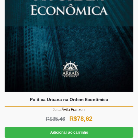
Política Urbana na Ordem Econômica
Julia Ávila Franzoni
O
O
R$
78,62
R$
85,46
preço
preço
Adicionar ao carrinho
original
atual