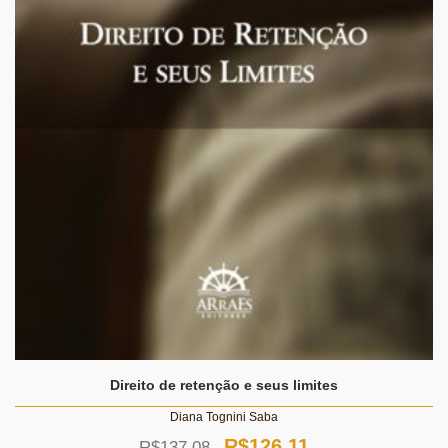
Direito de retenção e seus limites
Diana Tognini Saba
O
O
R$
126,11
R$
137,08