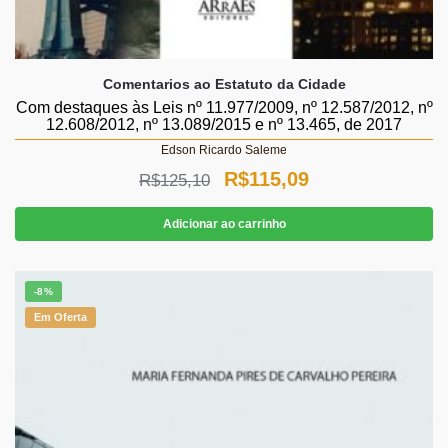
Comentarios ao Estatuto da Cidade
Com destaques às Leis nº 11.977/2009, nº 12.587/2012, nº
12.608/2012, nº 13.089/2015 e nº 13.465, de 2017
Edson Ricardo Saleme
O
O
R$
115,09
R$
125,10
preço
preço
Adicionar ao carrinho
original
atual
era:
é:
-8%
R$125,10.
R$115,09.
Em Oferta