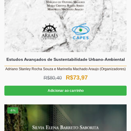
Estudos Avançados de Sustentabilidade Urbano-Ambiental
Adriano Stanley Rocha Souza e Marinella Machado Araujo (Organizadores)
O
O
R$
73,97
R$
80,40
preço
preço
Adicionar ao carrinho
original
atual
era:
é:
-8%
R$80,40.
R$73,97.