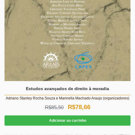
Estudos avançados de direito à moradia
Adriano Stanley Rocha Souza e Marinella Machado Araujo (organizadores)
O
O
R$
78,66
R$
85,50
preço
preço
Adicionar ao carrinho
original
atual