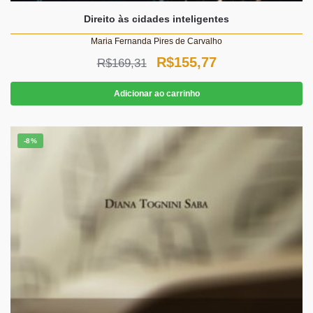
Direito às cidades inteligentes
Maria Fernanda Pires de Carvalho
O
O
R$
155,77
R$
169,31
preço
preço
Adicionar ao carrinho
original
atual
era:
é:
-8%
R$169,31.
R$155,77.