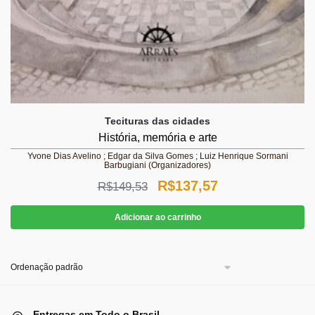
Tecituras das cidades
História, memória e arte
Yvone Dias Avelino ; Edgar da Silva Gomes ; Luiz Henrique Sormani
Barbugiani (Organizadores)
O
O
R$
137,57
R$
149,53
preço
preço
Adicionar ao carrinho
original
atual
era:
é:
R$149,53.
R$137,57.
Entregas em Todo o Brasil