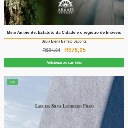
Meio Ambiente, Estatuto da Cidade e o registro de Imóveis
Sílvia Elena Barreto Saborita
O
O
R$
78,05
R$
84,84
preço
preço
Adicionar ao carrinho
original
atual
era:
é:
-8%
R$84,84.
R$78,05.