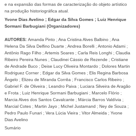
e na expansão das formas de caracterização do objeto artístico
na produção historiográfica atual.
Yvone Dias Avelino ; Edgar da Silva Gomes ; Luiz Henrique
Sormani Barbugiani (Organizadores)
AUTORES:
Amanda Pinto ; Ana Cristina Alves Balbino ; Ana
Helena Da Silva Delfino Duarte ; Andrea Borelli ; Antonio Adami ;
Antônio Rago Filho ; Artemis Soares ; Carla Reis Longhi ; Claudia
Ribeiro Pereira Nunes ; Claudinei Cássio de Rezende ; Cristiane
de Andrade Buco ; Deise Lucy Oliveira Montardo ; Dolores Martin
Rodriguez Corner ; Edgar da Silva Gomes ; Elis Regina Barbosa
Ângelo ; Elizeu de Miranda Corrêa ; Francisco Carlos Ribeiro ;
Gabriel F. de Oliveira ; Leandro Paiva ; Luciara Silveira de Aragão
e Frota ; Luiz Henrique Sormani Barbugiani ; Marcelo Flório ;
Marcia Alves dos Santos Cavalcante ; Márcia Barros Valdívia ;
Marcial Cotes ; Martin Jayo ; Michel Justamand ; Ney de Souza ;
Pedro Paulo Funari ; Vera Lúcia Vieira ; Vitor Almeida ; Yvone
Dias Avelino
Sumário