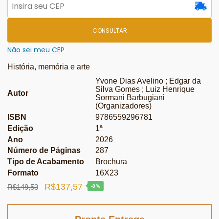
CONSULTAR
Não sei meu CEP
História, memória e arte
Yvone Dias Avelino ; Edgar da
Silva Gomes ; Luiz Henrique
Autor
Sormani Barbugiani
(Organizadores)
ISBN
9786559296781
Edição
1ª
Ano
2026
Número de Páginas
287
Tipo de Acabamento
Brochura
Formato
16X23
O
O
R$
137,57
R$
149,53
-8%
preço
preço
original
atual