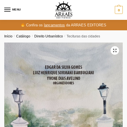
Skip
Skip
to
to
MENU
0
navigation
content
Confira os
lançamentos
da ARRAES EDITORES
Início
/
Catálogo
/
Direito Urbanístico
/
Tecituras das cidades