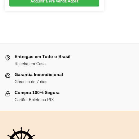
Adquirir a Pré Venda Agora
era:
é:
R$69,79.
R$64,21.
Entregas em Todo o Brasil
Receba em Casa
Garantia Incondicional
Garantia de 7 dias
Compra 100% Segura
Cartão, Boleto ou PIX