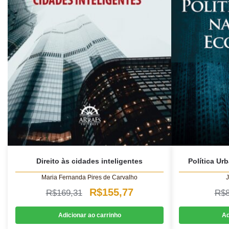
Direito às cidades inteligentes
Política U
Maria Fernanda Pires de Carvalho
J
O
O
R$
155,77
R$
169,31
R$
preço
preço
Adicionar ao carrinho
Ad
original
atual