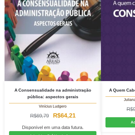
A Consensualidade na administração
A Quem Cabe
pública: aspectos gerais
Julian
Vinícius Ludgero
R$
O
O
R$
64,21
R$
69,79
Ad
preço
preço
Disponível em uma data futura.
original
atual