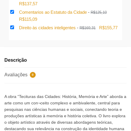
O
O
R$
137,57
preço
preço
Comentarios ao Estatuto da Cidade
-
R$
125,10
original
atual
O
O
R$
115,09
era:
é:
preço
preço
O
O
Direito às cidades inteligentes
-
R$
155,77
R$
169,31
R$149,53.
R$137,57.
original
atual
preço
preço
era:
é:
original
atual
R$125,10.
R$115,09.
era:
é:
R$169,31.
R$155,
Descrição
Avaliações
0
A obra “Tecituras das Cidades: História, Memória e Arte” aborda a
arte como um con¬ceito complexo e ambivalente, central para
pesquisas nas ciências humanas e sociais, conectando teoria e
produções artísticas à memória e história coletiva. O livro explora
o objeto artístico através de diversas abordagens teóricas,
destacando sua relevância na construção da identidade humana