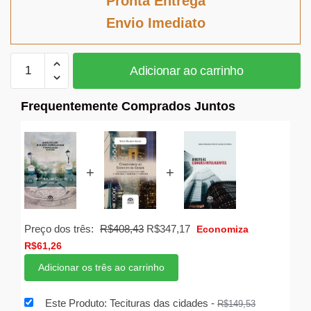
Pronta Entrega
era:
é:
Envio Imediato
R$149,53.
R$137,57.
Tecituras
Adicionar ao carrinho
das
cidades
Frequentemente Comprados Juntos
quantidade
+
+
O
O
Preço dos três:
R$
408,43
R$
347,17
Economiza
preço
preço
R$
61,26
original
atual
Adicionar os três ao carrinho
era:
é:
R$408,43.
R$347,17.
Este Produto: Tecituras das cidades
-
R$
149,53