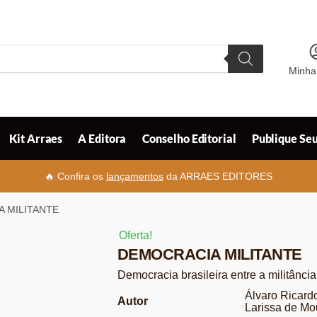
Minha
Kit Arraes
A Editora
Conselho Editorial
Publique Seu
🔥 Confira os
lançamentos
da ARRAES EDITORES
 MILITANTE
Oferta!
DEMOCRACIA MILITANTE
Democracia brasileira entre a militânci
Álvaro Ricard
Autor
Larissa de Mo