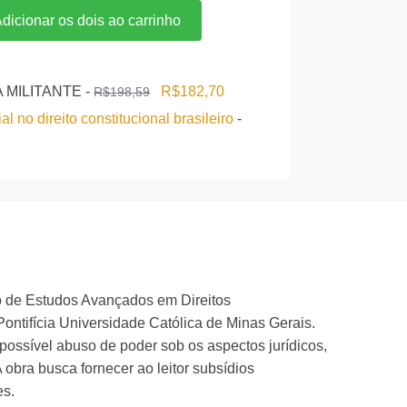
original
atual
dicionar os dois ao carrinho
era:
é:
R$395,22.
R$316,18.
O
O
A MILITANTE
-
R$
182,70
R$
198,59
preço
preço
l no direito constitucional brasileiro
-
original
atual
era:
é:
R$198,59.
R$182,70.
2.
upo de Estudos Avançados em Direitos
ntifícia Universidade Católica de Minas Gerais.
ossível abuso de poder sob os aspectos jurídicos,
 obra busca fornecer ao leitor subsídios
es.