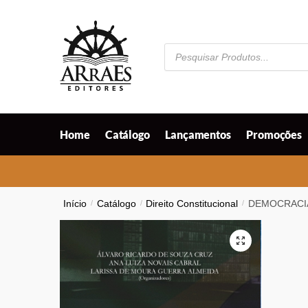
Skip
Skip
to
to
navigation
content
Pesquisar
produtos
Home
Catálogo
Lançamentos
Promoções
Início
/
Catálogo
/
Direito Constitucional
/
DEMOCRACIA
🔍