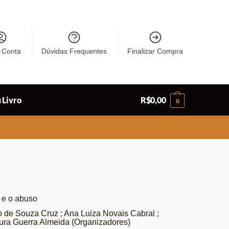
 Conta
Dúvidas Frequentes
Finalizar Compra
 Livro
R$
0,00
0
a e o abuso
o de Souza Cruz ; Ana Luiza Novais Cabral ;
ura Guerra Almeida (Organizadores)