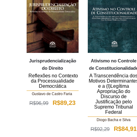
Jurisprudencialização
Ativismo no Controle
do Direito
de Constitucionalidad
Reflexões no Contexto
A Transcendência do
da Processualidade
Motivos Determinante
Democrática
e a (I)Legítima
Apropriação do
Gustavo de Castro Faria
Discurso de
Justificação pelo
O
O
R$
89,23
R$
96,99
Supremo Tribunal
preço
preço
Federal
Diogo Bacha e Silva
original
atual
O
R$
84,91
R$
92,29
era:
é: