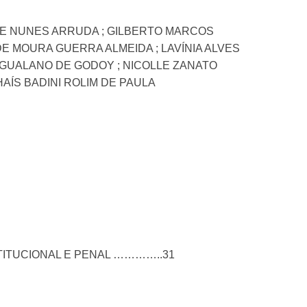
LIPE NUNES ARRUDA ; GILBERTO MARCOS
DE MOURA GUERRA ALMEIDA ; LAVÍNIA ALVES
 GUALANO DE GODOY ; NICOLLE ZANATO
THAÍS BADINI ROLIM DE PAULA
TITUCIONAL E PENAL …………..31