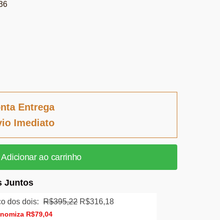
36
nta Entrega
io Imediato
Adicionar ao carrinho
 Juntos
O
O
o dos dois:
R$
395,22
R$
316,18
preço
preço
onomiza
R$
79,04