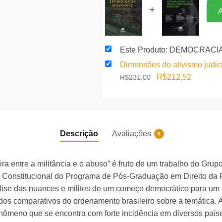
+
A
Este Produto: DEMOCRACI
Dimensões do ativismo judicia
O
O
R$
212,52
R$
231,00
preço
preço
original
atual
era:
é:
R$231,00.
R$212,5
Descrição
Avaliações
0
eira entre a militância e o abuso” é fruto de um trabalho do Gr
Constitucional do Programa de Pós-Graduação em Direito da Po
se das nuances e milites de um começo democrático para um p
udos comparativos do ordenamento brasileiro sobre a temática. A
nômeno que se encontra com forte incidência em diversos país