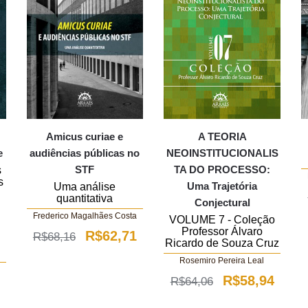
Amicus curiae e
A TEORIA
e
audiências públicas no
NEOINSTITUCIONALIS
STF
TA DO PROCESSO:
s
s
Uma Trajetória
Uma análise
quantitativa
Conjectural
Frederico Magalhães Costa
VOLUME 7 - Coleção
Professor Álvaro
O
O
R$
62,71
R$
68,16
Ricardo de Souza Cruz
preço
preço
Rosemiro Pereira Leal
original
atual
O
O
R$
58,94
R$
64,06
O
era:
é:
preço
preço