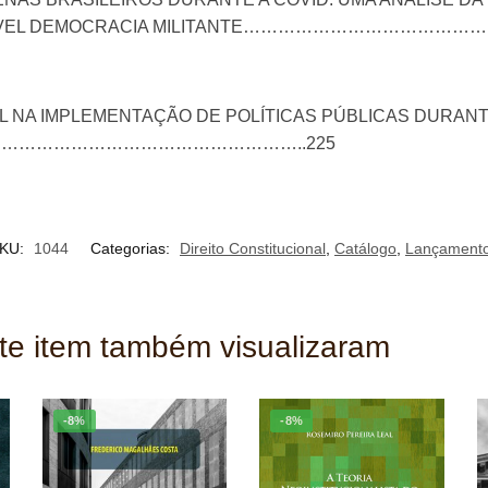
A POSSÍVEL DEMOCRACIA MILITANTE………………………
L NA IMPLEMENTAÇÃO DE POLÍTICAS PÚBLICAS DURAN
……………………………………………………..225
KU:
1044
Categorias:
Direito Constitucional
,
Catálogo
,
Lançament
ste item também visualizaram
-8%
-8%