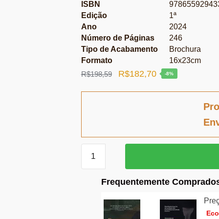
ISBN
97865592943
Edição
1ª
Ano
2024
Número de Páginas
246
Tipo de Acabamento
Brochura
Formato
16x23cm
O
O
R$
182,70
R$
198,59
-8%
preço
preço
original
atual
Pro
era:
é:
Env
R$198,59.
R$182,70.
DEMOCRACIA
MILITANTE
quantidade
Frequentemente Comprados
Preç
Ec