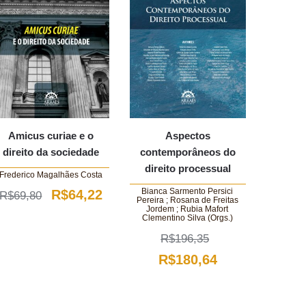
Amicus curiae e o
Aspectos
direito da sociedade
contemporâneos do
direito processual
Frederico Magalhães Costa
Bianca Sarmento Persici
O
O
R$
64,22
R$
69,80
Pereira ; Rosana de Freitas
Jordem ; Rubia Mafort
preço
preço
Clementino Silva (Orgs.)
original
atual
R$
196,35
O
O
era:
é:
R$
180,64
preço
preço
R$69,80.
R$64,22.
original
atual