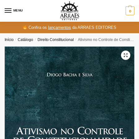
Skip
Skip
to
to
MENU
0
navigation
content
Confira os
lançamentos
da ARRAES EDITORES
Início
/
Catálogo
/
Direito Constitucional
/
Ativismo no Controle de Constitucionalidade