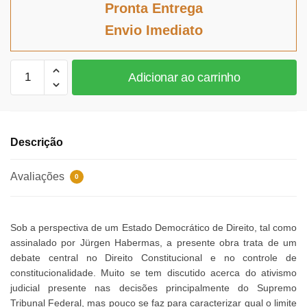
original
atual
Pronta Entrega
era:
é:
Envio Imediato
R$92,29.
R$84,91.
Ativismo
Adicionar ao carrinho
no
Controle
de
Constitucionalidade
Descrição
quantidade
Avaliações
0
Sob a perspectiva de um Estado Democrático de Direito, tal como
assinalado por Jürgen Habermas, a presente obra trata de um
debate central no Direito Constitucional e no controle de
constitucionalidade. Muito se tem discutido acerca do ativismo
judicial presente nas decisões principalmente do Supremo
Tribunal Federal, mas pouco se faz para caracterizar qual o limite