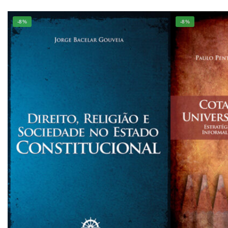
-8%
-8%