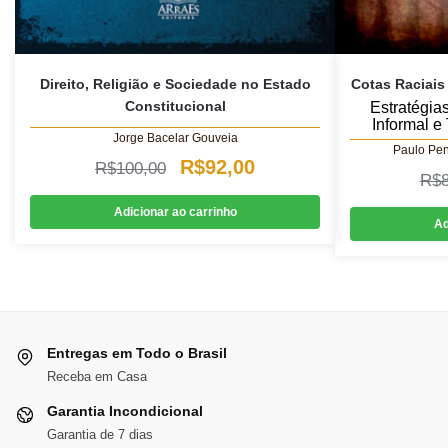
Direito, Religião e Sociedade no Estado
Cotas Raciais
Constitucional
Estratégia
Informal e
Jorge Bacelar Gouveia
Paulo Pen
O
O
R$
92,00
R$
100,00
R$
preço
preço
Adicionar ao carrinho
Ad
original
atual
era:
é:
R$100,00.
R$92,00.
Entregas em Todo o Brasil
Receba em Casa
Garantia Incondicional
Garantia de 7 dias