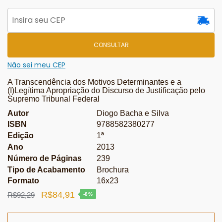
CONSULTAR
Não sei meu CEP
A Transcendência dos Motivos Determinantes e a
(I)Legítima Apropriação do Discurso de Justificação pelo
Supremo Tribunal Federal
Autor
Diogo Bacha e Silva
ISBN
9788582380277
Edição
1ª
Ano
2013
Número de Páginas
239
Tipo de Acabamento
Brochura
Formato
16x23
O
O
R$
84,91
R$
92,29
-8%
preço
preço