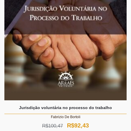
Jurisdição voluntária no processo do trabalho
Fabrizio De Bortoli
O
O
R$
92,43
R$
100,47