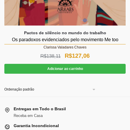
Pactos de silêncio no mundo do trabalho
Os paradoxos evidenciados pelo movimento Me too
Clarissa Valadares Chaves
O
O
R$
127,06
R$
138,11
preço
preço
Adicionar ao carrinho
original
atual
era:
é:
R$138,11.
R$127,06.
Entregas em Todo o Brasil
Receba em Casa
Garantia Incondicional