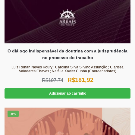
O diálogo indispensável da doutrina com a jurisprudência
no processo do trabalho
Luiz Ronan Neves Koury ; Carolina Silva Silvino Assunção ; Clarissa
Valadares Chaves ; Natália Xavier Cunha (Coordenadores)
O
O
R$
181,92
R$
197,74
preço
preço
Adicionar ao carrinho
original
atual
era:
é:
-8%
R$197,74.
R$181,92.