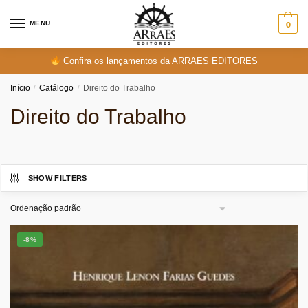
Skip
Skip
to
to
MENU
0
navigation
content
Confira os
lançamentos
da ARRAES EDITORES
Início
/
Catálogo
/
Direito do Trabalho
Direito do Trabalho
SHOW FILTERS
-8%