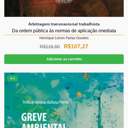
Arbitragem transnacional trabalhista
Da ordem pública às normas de aplicação imediata
Henrique Lenon Farias Guedes
O
O
R$
107,27
R$
116,60
preço
preço
Adicionar ao carrinho
original
atual
era:
é:
-8%
R$116,60.
R$107,27.