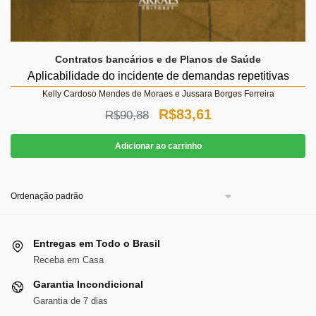
Contratos bancários e de Planos de Saúde
Aplicabilidade do incidente de demandas repetitivas
Kelly Cardoso Mendes de Moraes e Jussara Borges Ferreira
O
O
R$
83,61
R$
90,88
preço
preço
Adicionar ao carrinho
original
atual
era:
é:
R$90,88.
R$83,61.
Entregas em Todo o Brasil
Receba em Casa
Garantia Incondicional
Garantia de 7 dias