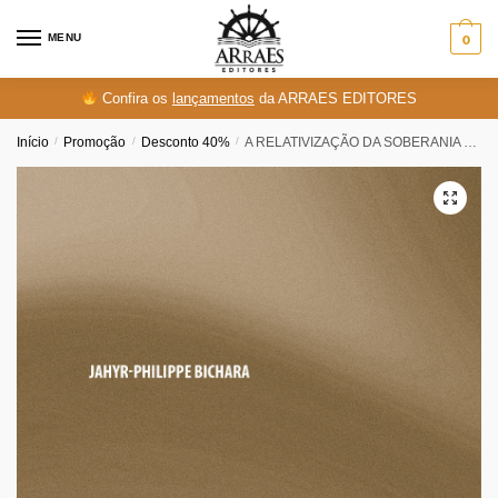
Skip
Skip
to
to
MENU
0
navigation
content
Confira os
lançamentos
da ARRAES EDITORES
Início
/
Promoção
/
Desconto 40%
/
A RELATIVIZAÇÃO DA SOBERANIA ESTATAL DIANTE DAS MIGRAÇÕES INTERNACIONAIS