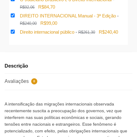
original
atual
O
O
R$
84,70
R$
92,06
era:
é:
preço
preço
DIREITO INTERNACIONAL Manual - 3ª Edição
-
R$110,03.
R$101,23.
original
atual
O
O
R$
99,00
R$
240,00
era:
é:
preço
preço
O
O
Direito internacional público
-
R$
240,40
R$
261,30
R$92,06.
R$84,70.
original
atual
preço
preço
era:
é:
original
atual
R$240,00.
R$99,00.
era:
é:
R$261,30.
R$240,40
Descrição
Avaliações
0
A intensificação das migrações internacionais observada
recentemente suscita a preocupação dos governos, vez que
interferem nas suas políticas econômicas e sociais, gerando
tensões entre nacionais e estrangeiros. Esse fenômeno é
potencializado, com efeito, pelas obrigações internacionais que