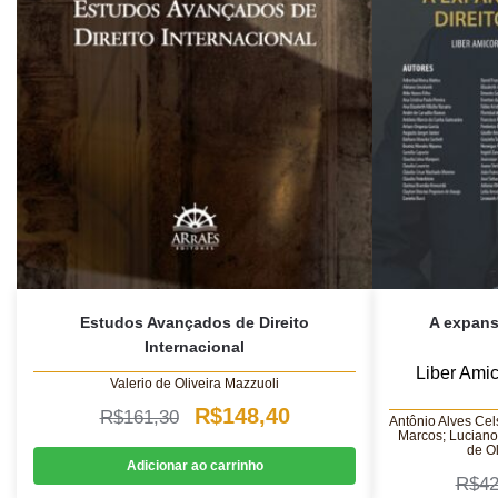
Estudos Avançados de Direito
A expans
Internacional
Liber Ami
Valerio de Oliveira Mazzuoli
O
O
R$
148,40
R$
161,30
Antônio Alves Ce
Marcos; Luciano
preço
preço
de Ol
Adicionar ao carrinho
original
atual
R$
42