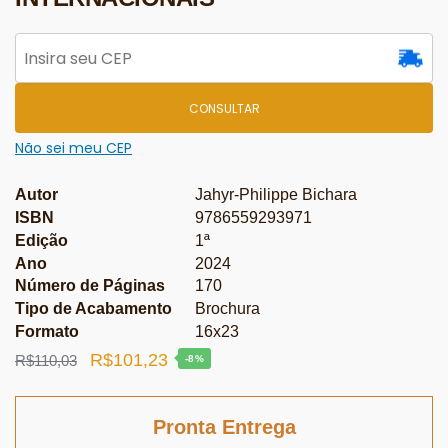
CONSULTAR
Não sei meu CEP
Autor
Jahyr-Philippe Bichara
ISBN
9786559293971
Edição
1ª
Ano
2024
Número de Páginas
170
Tipo de Acabamento
Brochura
Formato
16x23
O
O
R$
101,23
R$
110,03
-8%
preço
preço
original
atual
Pronta Entrega
era:
é: