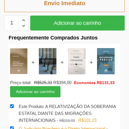
Envio Imediato
R$110,03.
R$101,23.
A
Adicionar ao carrinho
RELATIVIZAÇÃO
DA
Frequentemente Comprados Juntos
SOBERANIA
ESTATAL
DIANTE
DAS
+
+
+
MIGRAÇÕES
INTERNACIONAIS
quantidade
O
O
Preço total:
R$
525,33
R$
394,00
Economiza
R$
131,33
preço
preço
Adicionar ao carrinho
original
atual
era:
é:
Este Produto: A RELATIVIZAÇÃO DA SOBERANIA
R$525,33.
R$394,00.
ESTATAL DIANTE DAS MIGRAÇÕES
O
O
INTERNACIONAIS
-
R$
101,23
R$
110,03
preço
preço
O Judiciário Brasileiro e o Direito Internacional
-