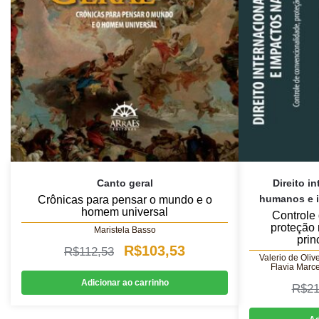
Canto geral
Direito i
humanos e i
Crônicas para pensar o mundo e o
homem universal
Controle
proteção 
Maristela Basso
prin
O
O
R$
103,53
R$
112,53
Valerio de Oliv
Flavia Marce
preço
preço
Adicionar ao carrinho
R$
21
original
atual
era:
é: