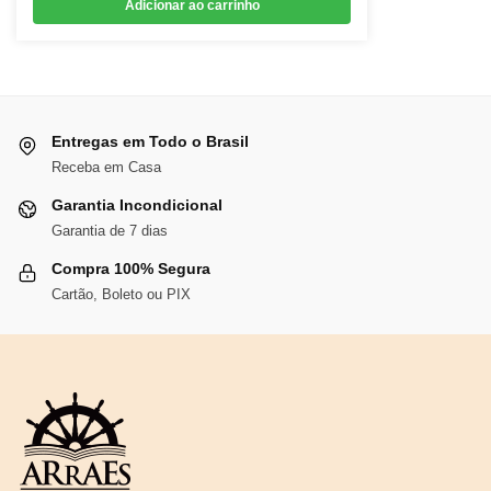
Adicionar ao carrinho
original
atual
era:
é:
R$421,03.
R$387,35.
Entregas em Todo o Brasil
Receba em Casa
Garantia Incondicional
Garantia de 7 dias
Compra 100% Segura
Cartão, Boleto ou PIX