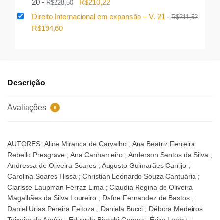
O
O
20
-
R$
210,22
R$
228,50
preço
preço
Direito Internacional em expansão – V. 21
-
R$
211,52
original
atual
O
O
R$
194,60
era:
é:
preço
preço
R$228,50.
R$210,22.
original
atual
era:
é:
R$211,52.
R$194,60.
Descrição
Avaliações
0
AUTORES: Aline Miranda de Carvalho ; Ana Beatriz Ferreira
Rebello Presgrave ; Ana Canhameiro ; Anderson Santos da Silva ;
Andressa de Oliveira Soares ; Augusto Guimarães Carrijo ;
Carolina Soares Hissa ; Christian Leonardo Souza Cantuária ;
Clarisse Laupman Ferraz Lima ; Claudia Regina de Oliveira
Magalhães da Silva Loureiro ; Dafne Fernandez de Bastos ;
Daniel Urias Pereira Feitoza ; Daniela Bucci ; Débora Medeiros
Teixeira de Araújo ; Eduardo Biacchi Gomes ; Érika Leahy ;