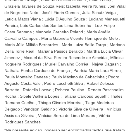
Graziela Tavares de Souza Reis; Izabella Vieira Nunes; Joel Vidal
de Negreiros Neto ; Joséli Fiorin Gomes ; Julia Schutz Veiga ;
Letícia Matos Viana ; Lúcia D’Aquino Souza ; Luciano Meneguetti
Pereira; Luís Carlos dos Santos Lima Sobrinho ; Luiz Felipe
Costa Santana ; Manoela Carneiro Roland ; Maria Amélia
Carvalho Campos ; Maria Gabriela Vicente Henrique de Melo ;
Maria Júlia Militão Bernardes ; Maria Luiza Baillo Targa ; Mariana
Della Torre Real ; Mariana Passos Beraldo ; Martha Lucia Olivar
Jimenez ; Maxuel da Silva Pereira Resende de Almeida ; Mônica
Nogueira Rodrigues ; Muriel Carvalho Corrêa ; Najwa Dagash ;
Nathalia Penha Cardoso de França ; Patrícia Maria Lara Abreu;
Paula Monteiro Danese ; Paulo Máximo de Cabacinha ; Pedro
Augusto Costa Vale ; Pedro Lucchetti Silva ; Rafael Zelesco
Barretto ; Rafaella Loewe ; Rebeca Paulino ; Renata Paschoalim
Rocha ; Sibele Walkiria Lopes ; Tatiana Cardoso Squeff ; Thales
Romano Coelho ; Thiago Oliveira Moreira ; Tiago Medeiros
Delgado ; Vandson Galdino ; Victoria Silva de Oliveira ; Vinícius
Assis da Silveira ; Vinícius Serra de Lima Moraes ; Vitória
Rodrigues Sanches
“Na presente edição, poderão ser encontrados textos que tratam