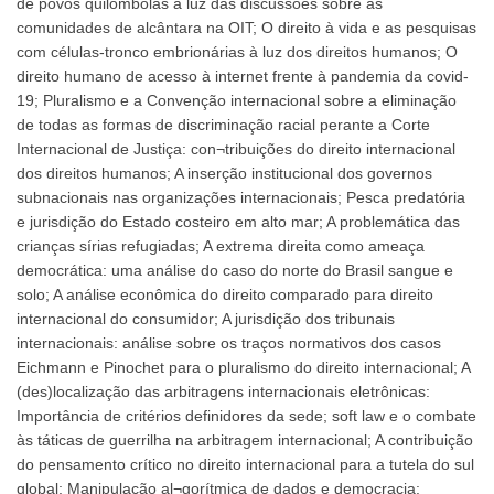
de povos quilombolas à luz das discussões sobre as
comunidades de alcântara na OIT; O direito à vida e as pesquisas
com células-tronco embrionárias à luz dos direitos humanos; O
direito humano de acesso à internet frente à pandemia da covid-
19; Pluralismo e a Convenção internacional sobre a eliminação
de todas as formas de discriminação racial perante a Corte
Internacional de Justiça: con¬tribuições do direito internacional
dos direitos humanos; A inserção institucional dos governos
subnacionais nas organizações internacionais; Pesca predatória
e jurisdição do Estado costeiro em alto mar; A problemática das
crianças sírias refugiadas; A extrema direita como ameaça
democrática: uma análise do caso do norte do Brasil sangue e
solo; A análise econômica do direito comparado para direito
internacional do consumidor; A jurisdição dos tribunais
internacionais: análise sobre os traços normativos dos casos
Eichmann e Pinochet para o pluralismo do direito internacional; A
(des)localização das arbitragens internacionais eletrônicas:
Importância de critérios definidores da sede; soft law e o combate
às táticas de guerrilha na arbitragem internacional; A contribuição
do pensamento crítico no direito internacional para a tutela do sul
global; Manipulação al¬gorítmica de dados e democracia: