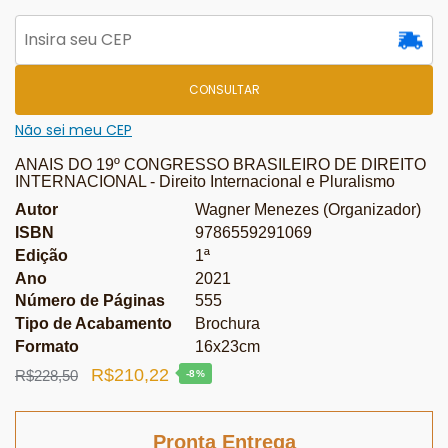
CONSULTAR
Não sei meu CEP
ANAIS DO 19º CONGRESSO BRASILEIRO DE DIREITO
INTERNACIONAL - Direito Internacional e Pluralismo
Autor
Wagner Menezes (Organizador)
ISBN
9786559291069
Edição
1ª
Ano
2021
Número de Páginas
555
Tipo de Acabamento
Brochura
Formato
16x23cm
O
O
R$
210,22
R$
228,50
-8%
preço
preço
original
atual
Pronta Entrega