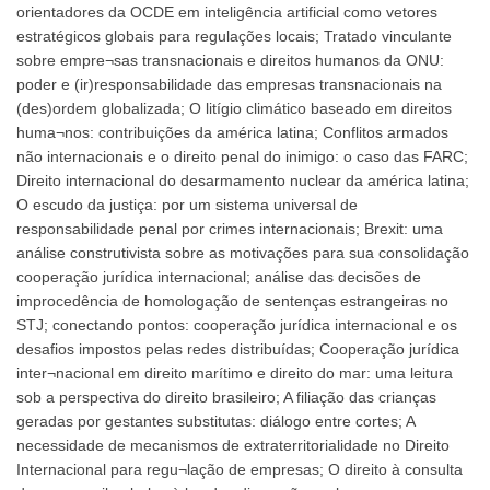
orientadores da OCDE em inteligência artificial como vetores
estratégicos globais para regulações locais; Tratado vinculante
sobre empre¬sas transnacionais e direitos humanos da ONU:
poder e (ir)responsabilidade das empresas transnacionais na
(des)ordem globalizada; O litígio climático baseado em direitos
huma¬nos: contribuições da américa latina; Conflitos armados
não internacionais e o direito penal do inimigo: o caso das FARC;
Direito internacional do desarmamento nuclear da américa latina;
O escudo da justiça: por um sistema universal de
responsabilidade penal por crimes internacionais; Brexit: uma
análise construtivista sobre as motivações para sua consolidação
cooperação jurídica internacional; análise das decisões de
improcedência de homologação de sentenças estrangeiras no
STJ; conectando pontos: cooperação jurídica internacional e os
desafios impostos pelas redes distribuídas; Cooperação jurídica
inter¬nacional em direito marítimo e direito do mar: uma leitura
sob a perspectiva do direito brasileiro; A filiação das crianças
geradas por gestantes substitutas: diálogo entre cortes; A
necessidade de mecanismos de extraterritorialidade no Direito
Internacional para regu¬lação de empresas; O direito à consulta