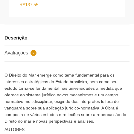
era:
é:
original
atual
O
O
R$
137,55
R$217,98.
R$200,5
era:
é:
preço
preço
R$198,61.
R$182,72.
original
atual
era:
é:
R$149,51.
R$137,55.
Descrição
Avaliações
0
O Direito do Mar emerge como tema fundamental para os
interesses estratégicos do Estado brasileiro, bem como seu
estudo torna-se fundamental nas universidades á medida que
oferece ao sistema jurídico novos mecanismos e um campo
normativo multidisciplinar, exigindo dos intérpretes leitura de
vanguarda sobre sua aplicação jurídico-normativa. A Obra é
composta de vários estudos e reflexões sobre a repercussão do
Direito do mar e novas perspectivas e análises.
AUTORES