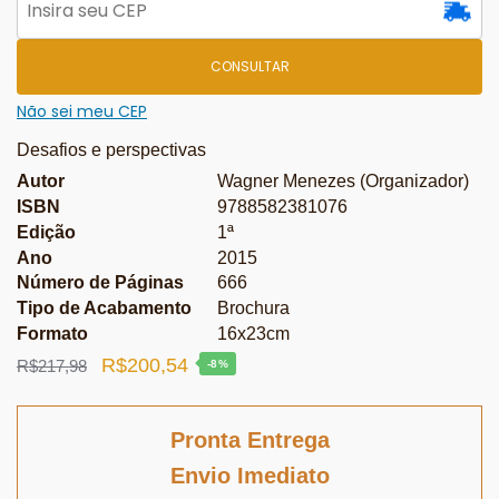
CONSULTAR
Não sei meu CEP
Desafios e perspectivas
Autor
Wagner Menezes (Organizador)
ISBN
9788582381076
Edição
1ª
Ano
2015
Número de Páginas
666
Tipo de Acabamento
Brochura
Formato
16x23cm
O
O
R$
200,54
R$
217,98
-8%
preço
preço
original
atual
Pronta Entrega
era:
é:
Envio Imediato
R$217,98.
R$200,54.