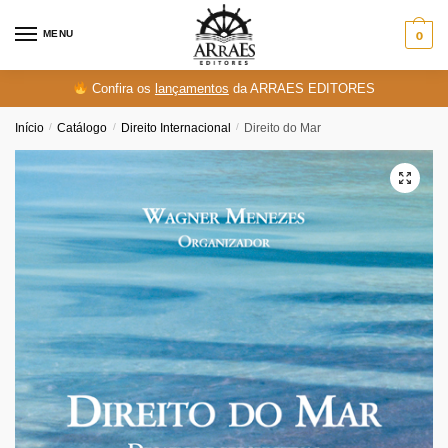
Skip
Skip
to
to
MENU
0
navigation
content
Confira os
lançamentos
da ARRAES EDITORES
Início
/
Catálogo
/
Direito Internacional
/
Direito do Mar