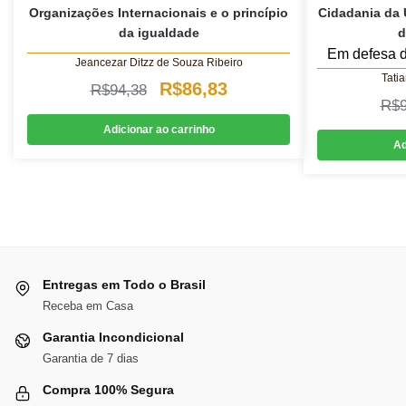
Organizações Internacionais e o princípio
Cidadania da 
da igualdade
d
Em defesa d
Jeancezar Ditzz de Souza Ribeiro
Tati
O
O
R$
86,83
R$
94,38
R$
preço
preço
Adicionar ao carrinho
original
atual
Ad
era:
é:
R$94,38.
R$86,83.
Entregas em Todo o Brasil
Receba em Casa
Garantia Incondicional
Garantia de 7 dias
Compra 100% Segura