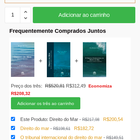
Direito
Adicionar ao carrinho
do
Mar
Frequentemente Comprados Juntos
quantidade
+
+
O
O
Preço dos três:
R$
520,81
R$
312,49
Economiza
preço
preço
R$
208,32
original
atual
Adicionar os três ao carrinho
era:
é:
R$520,81.
R$312,49.
O
O
Este Produto: Direito do Mar
-
R$
200,54
R$
217,98
preço
preço
O
O
Direito do mar
-
R$
182,72
R$
198,61
original
atual
preço
preço
O tribunal internacional do direito do mar
-
R$
149,51