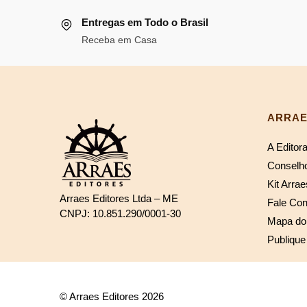
era:
é:
R$92,42.
R$85,03.
Entregas em Todo o Brasil
R$289,66.
R$2
Receba em Casa
ARRAE
A Editor
Conselho
Kit Arrae
Arraes Editores Ltda – ME
Fale Co
CNPJ: 10.851.290/0001-30
Mapa do 
Publique
© Arraes Editores 2026