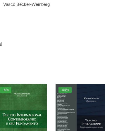
Vasco Becker-Weinberg
l
-8%
-55%