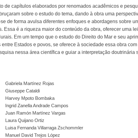
unto de capítulos elaborados por renomados acadêmicos e pesqui
debruçaram sobre o estudo do tema, dando à obra uma perspectiva 
-se de forma avulsa diferentes enfoques e abordagens sobre u
. Essa é a riqueza maior do conteúdo da obra, oferecer uma lei
e plurais. Em um tempo que o estudo do Direito do Mar e seu a
 entre Estados e povos, se oferece à sociedade essa obra com 
uisa nessa área científica e guiar a interpretação doutrinária 
Gabriela Martínez Rojas
Giuseppe Cataldi
Harvey Mpoto Bombaka
Ingrid Zanella Andrade Campos
Juan Ramón Martínez Vargas
Laura Quijano Ortiz
Luisa Fernanda Villarraga Zschommler
Manuel David Trejos López