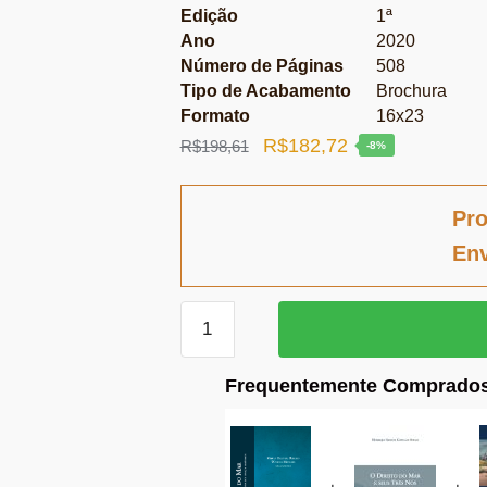
Edição
1ª
Ano
2020
Número de Páginas
508
Tipo de Acabamento
Brochura
Formato
16x23
O
O
R$
182,72
R$
198,61
-8%
preço
preço
original
atual
Pro
era:
é:
Env
R$198,61.
R$182,72.
Direito
do
mar
Frequentemente Comprados
quantidade