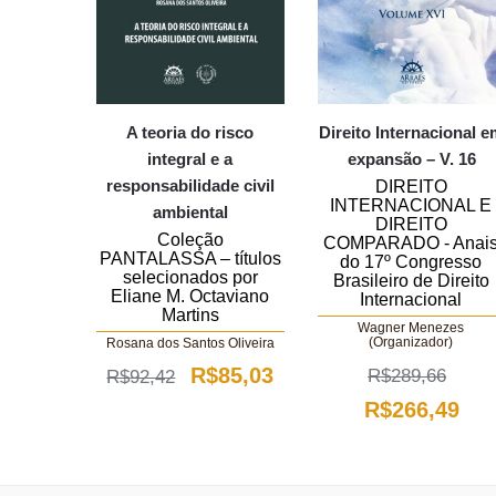
A teoria do risco
Direito Internacional 
integral e a
expansão – V. 16
responsabilidade civil
DIREITO
INTERNACIONAL E
ambiental
DIREITO
Coleção
COMPARADO - Anai
PANTALASSA – títulos
do 17º Congresso
selecionados por
Brasileiro de Direito
Eliane M. Octaviano
Internacional
Martins
Wagner Menezes
(Organizador)
Rosana dos Santos Oliveira
O
O
R$
85,03
R$
289,66
R$
92,42
O
O
preço
preço
R$
266,49
preço
pre
original
atual
original
atu
era:
é: