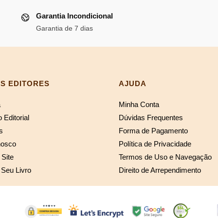
R$97,00.
R$89
Garantia Incondicional
66,49.
Garantia de 7 dias
S EDITORES
AJUDA
a
Minha Conta
 Editorial
Dúvidas Frequentes
s
Forma de Pagamento
nosco
Política de Privacidade
Site
Termos de Uso e Navegação
 Seu Livro
Direito de Arrependimento