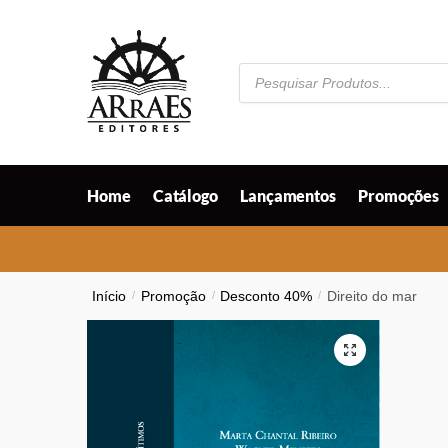
Skip
Skip
to
to
navigation
content
Pesquisar
produtos
Home
Catálogo
Lançamentos
Promoções
Início
/
Promoção
/
Desconto 40%
/
Direito do mar
🔍