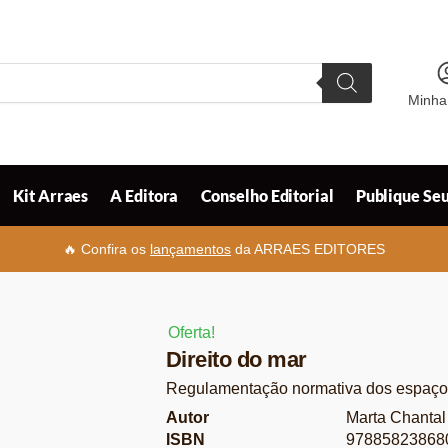
Minha
Kit Arraes
A Editora
Conselho Editorial
Publique Seu
🔥 Confira os
lançamentos
da ARRAES EDITORES
Oferta!
Direito do mar
Regulamentação normativa dos espaço
Autor
Marta Chantal
ISBN
97885823868