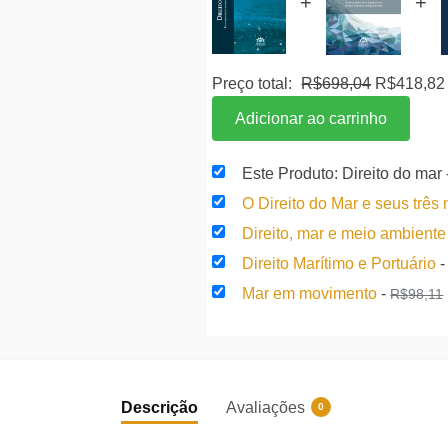
+
+
O
Preço total:
R$
698,04
R$
418,82
preço
Adicionar ao carrinho
original
era:
Este Produto: Direito do mar
R$698,04
O Direito do Mar e seus três
Direito, mar e meio ambient
Direito Marítimo e Portuário
Mar em movimento
-
R$
98,11
Descrição
Avaliações
0