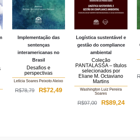
em
Implementação das
Logística sustentável e
sentenças
gestão do compliance
interamericanas no
ambiental
Brasil
Coleção
PANTALASSA – títulos
Desafios e
s
selecionados por
perspectivas
Eliane M. Octaviano
Martins
Letícia Soares Peixoto Aleixo
O
O
R$
72,49
Washington Luiz Pereira
R$
78,79
Soares
preço
preço
O
O
R$
89,24
R$
97,00
original
atual
preço
preço
era:
é:
original
atual
ço
R$78,79.
R$72,49.
era:
é:
al