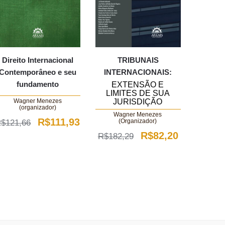
Direito Internacional
TRIBUNAIS
Contemporâneo e seu
INTERNACIONAIS:
fundamento
EXTENSÃO E
LIMITES DE SUA
JURISDIÇÃO
Wagner Menezes
(organizador)
Wagner Menezes
O
O
R$
111,93
(Organizador)
R$
121,66
O
O
R$
82,20
R$
182,29
preço
preço
preço
preço
original
atual
original
atual
era:
é:
era:
é:
R$121,66.
R$111,93.
R$182,29.
R$82,20.