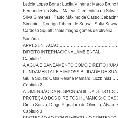
Letícia Lopes Borja ; Lucila Vilhena ; Marco Brun
Fernandes da Silva ; Mateus Clementino da Silva ;
Silva Gimenes ; Paulo Máximo de Castro Cabacinha
Simonini ; Rodrigo Ribeiro de Sousa ; Sofia Sewn
Cardoso Squeff ; thais magno gomes de oliveira ; 
Sumário
APRESENTAÇÃO…………………………………
DIREITO INTERNACIONAL AMBIENTAL
Capítulo 1
A ÁGUA E SANEAMENTO COMO DIREITO HUM
FUNDAMENTAL E A IMPOSSIBILIDADE DE SUA
Giulia Souza; Cátia Rejane Mainardi L
Capítulo 2
A DIMENSÃO DA RESPONSABILIDADE DO EST
PROTEÇÃO DOS DIREITOS HUMANOS: O CASO
Giulia Souza; Diogo Pignataro de Oliveira
Capítulo 3
PROTEÇÃO AO CONSUMIDOR NO CONTEXTO D