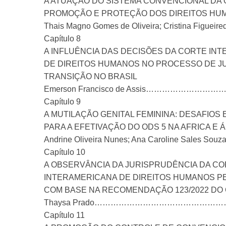
A ATUAÇÃO DO SISTEMA CONVENCIONAL DA 
PROMOÇÃO E PROTEÇÃO DOS DIREITOS HU
Thais Magno Gomes de Oliveira; Cristina Fi
Capítulo 8
A INFLUÊNCIA DAS DECISÕES DA CORTE IN
DE DIREITOS HUMANOS NO PROCESSO DE JU
TRANSIÇÃO NO BRASIL
Emerson Francisco de Assis…………
Capítulo 9
A MUTILAÇÃO GENITAL FEMININA: DESAFIOS
PARA A EFETIVAÇÃO DO ODS 5 NA AFRICA E Á
Andrine Oliveira Nunes; Ana Caroline Sa
Capítulo 10
A OBSERVÂNCIA DA JURISPRUDÊNCIA DA C
INTERAMERICANA DE DIREITOS HUMANOS P
COM BASE NA RECOMENDAÇÃO 123/2022 DO
Thaysa Prado……………………………………
Capítulo 11