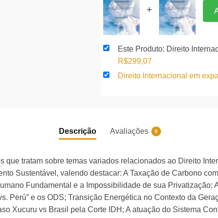
25
+
A
quantidade
Este Produto: Direito Intern
O
O
R$
299,07
preço
preço
Direito Internacional em exp
original
atual
era:
é:
R$325,08.
R$299,07.
Descrição
Avaliações
0
os que tratam sobre temas variados relacionados ao Direito In
imento Sustentável, valendo destacar: A Taxação de Carbono c
umano Fundamental e a Impossibilidade de sua Privatização;
s. Perú” e os ODS; Transição Energética no Contexto da Gera
so Xucuru vs Brasil pela Corte IDH; A atuação do Sistema Co