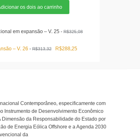
original
atual
dicionar os dois ao carrinho
era:
é:
R$587,32.
R$499,22.
acional em expansão – V. 25
-
R$
325,08
O
O
ansão – V. 26
-
R$
288,25
R$
313,32
preço
preço
original
atual
era:
é:
R$313,32.
R$288,25.
ternacional Contemporâneo, especificamente com
omo Instrumento de Desenvolvimento Econômico
 A Dimensão da Responsabilidade do Estado por
ção de Energia Eólica Offshore e a Agenda 2030
nvencional da