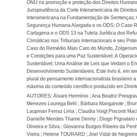
ONU na promoção e proteção dos Direitos Humanos;
Jurisprudência da Corte Interamericana de Dire
Interamericana na Fundamentação de Sentenças; O 
Segurança Humana Alargada e os ODS; O Caso Roh
Cartagena e o ODS 13 na Tutela Jurídica dos Refu
Climáticas nos Tribunais Internacionais e seu Po
Caso do Remédio Mais Caro do Mundo, Zolgensma;
e Condições para uma Paz Sustentável: A Operacio
Sustentável; Uma Análise de Leis que Vedam o Ens
Desenvolvimento Sustentáveis. Este livro é, em se
plural do pensamento internacionalista brasileiro a
máxima do conteúdo científico produzido em Direito
AUTORES: Álvaro Hermínio ; Ana Beatriz Presgrave
Menezes Lourega Belli ; Bárbara Manganote ; Brunn
Laupman Ferraz Lima ; Claudia Voigt Pisconti Macha
Danielle Mendes Thame Denny ; Diogo Pignataro 
Oliveira e Silva ; Giovanna Burgos Ribeiro da Pen
Vieira ; Helene TOURARD ; Joel Vidal de Negreiros