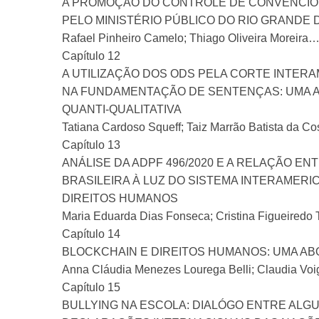
A PROMOÇÃO DO CONTROLE DE CONVENCIO
PELO MINISTÉRIO PÚBLICO DO RIO GRANDE
Rafael Pinheiro Camelo; Thiago Olive
Capítulo 12
A UTILIZAÇÃO DOS ODS PELA CORTE INTER
NA FUNDAMENTAÇÃO DE SENTENÇAS: UMA A
QUANTI-QUALITATIVA
Tatiana Cardoso Squeff; Taiz Marrão Batista da
Capítulo 13
ANÁLISE DA ADPF 496/2020 E A RELAÇÃO EN
BRASILEIRA À LUZ DO SISTEMA INTERAMERI
DIREITOS HUMANOS
Maria Eduarda Dias Fonseca; Cristina Figue
Capítulo 14
BLOCKCHAIN E DIREITOS HUMANOS: UMA A
Anna Cláudia Menezes Lourega Belli; Claudi
Capítulo 15
BULLYING NA ESCOLA: DIALÓGO ENTRE ALG