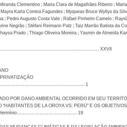
o Miranda Clementino ; Maria Clara de Magalhães Ribeiro ; Mar
 Mayra Karla Correia Fagundes ; Myqueas Bruce Wyllys da Silva
 ; Pedro Augusto Costa Vale ; Rafael Pinheiro Camelo ; Rays
arine Negrão ; Stéfani Reimann Patz ; Taiz Marrão Batista d
Thaysa Prado ; Thiago Oliveira Moreira ; Yasmin de Almeida Ka
…………………………………………………………… XXVII
ANO
 PRIVATIZAÇÃO
iczbinski……………………………………………………. 1
ADO POR DANO AMBIENTAL OCORRIDO EM SEU TERRITÓ
 “HABITANTES DE LA OROYA VS. PERÚ” E OS OBJETIV
; Álvaro Hermínio…………………………………. 19
AS MUDANÇAS CLIMÁTICAS E DA LEGISLAÇÃO AMBIEN