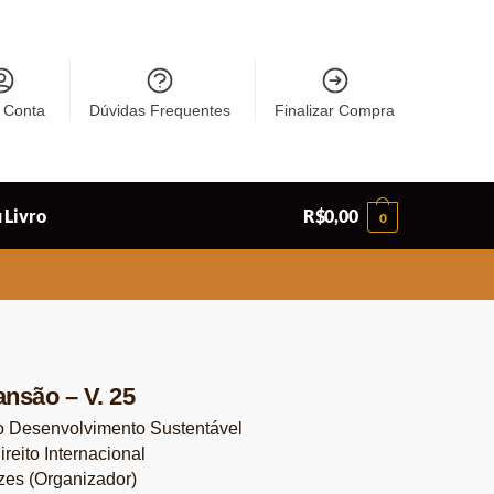
 Conta
Dúvidas Frequentes
Finalizar Compra
 Livro
R$
0,00
0
ansão – V. 25
 do Desenvolvimento Sustentável
reito Internacional
es (Organizador)