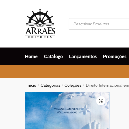
Skip
Skip
to
to
navigation
content
Pesquisar
produtos
Home
Catálogo
Lançamentos
Promoções
Início
/
Categorias
/
Coleções
/
Direito Internacional e
🔍