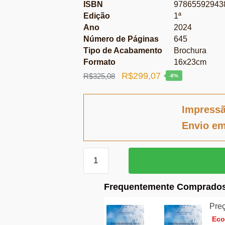
ISBN
97865592943
Edição
1ª
Ano
2024
Número de Páginas
645
Tipo de Acabamento
Brochura
Formato
16x23cm
O
O
R$
299,07
R$
325,08
-8%
preço
preço
original
atual
Impress
era:
é:
Envio em
R$325,08.
R$299,07.
Direito
Internacional
em
Frequentemente Comprados
expansão
–
Preç
V.
Ec