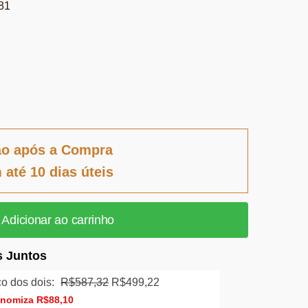
81
ão após a Compra
 até 10 dias úteis
Adicionar ao carrinho
 Juntos
O
O
o dos dois:
R$
587,32
R$
499,22
preço
preço
onomiza
R$
88,10