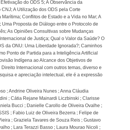
 Efetivação do ODS 5; A Observância da
CNJ; A Utilização dos ODS pela Corte
arítima; Conflitos de Estado e a Vida no Mar; A
Uma Proposta de Diálogo entre o Protocolo de
inês; As Opiniões Consultivas sobre Mudanças
nternacional de Justiça; Qual o Valor da Saúde? O
ODS da ONU: Uma Liberdade Ignorada?; Caminhos
nto de Partida para a Inteligência Artificial
ovisão Indígena ao Alcance dos Objetivos de
ireito Internacional com outros temas, diverso e
esquisa e apreciação intelectual, ele é a expressão
so ; Andrine Oliveira Nunes ; Anna Cláudia
i ; Cátia Rejane Mainardi Liczbinski ; Clarisse
iela Bucci ; Danielle Carollo de Oliveira Ovalhe ;
 ; Fabio Luiz de Oliveira Bezerra ; Felipe de
Vieira ; Graziela Tavares de Souza Reis ; Gustavo
lho ; Lara Terazzi Basso ; Laura Mourao Nicoli ;