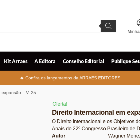
Minha
Kit Arraes
A Editora
Conselho Editorial
Publique Seu
🔥 Confira os
lançamentos
da ARRAES EDITORES
m expansão – V. 25
Oferta!
Direito Internacional em exp
O Direito Internacional e os Objetivos
Anais do 22º Congresso Brasileiro de Di
Autor
Wagner Menez