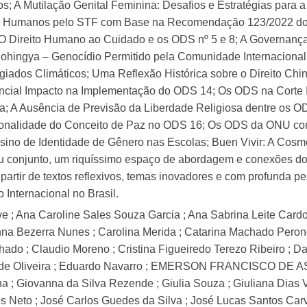
 A Mutilação Genital Feminina: Desafios e Estratégias para a
itos Humanos pelo STF com Base na Recomendação 123/2022 do 
Direito Humano ao Cuidado e os ODS nº 5 e 8; A Governança M
ingya – Genocídio Permitido pela Comunidade Internacional; 
giados Climáticos; Uma Reflexão Histórica sobre o Direito Ch
tencial Impacto na Implementação do ODS 14; Os ODS na Corte I
 A Ausência de Previsão da Liberdade Religiosa dentre os 
nalidade do Conceito de Paz no ODS 16; Os ODS da ONU como Po
ino de Identidade de Gênero nas Escolas; Buen Vivir: A Cosm
u conjunto, um riquíssimo espaço de abordagem e conexões do D
 partir de textos reflexivos, temas inovadores e com profunda p
 Internacional no Brasil.
 ; Ana Caroline Sales Souza Garcia ; Ana Sabrina Leite Cardo
a Bezerra Nunes ; Carolina Merida ; Catarina Machado Perondin
do ; Claudio Moreno ; Cristina Figueiredo Terezo Ribeiro ; Dan
de Oliveira ; Eduardo Navarro ; EMERSON FRANCISCO DE ASSIS
ha ; Giovanna da Silva Rezende ; Giulia Souza ; Giuliana Dias 
 Neto ; José Carlos Guedes da Silva ; José Lucas Santos Carva