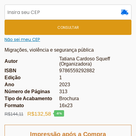
CONSULTAR
Não sei meu CEP
Migrações, violência e segurança pública
Tatiana Cardoso Squeff
Autor
(Organizadora)
ISBN
9786559292882
Edição
1
Ano
2023
Número de Páginas
313
Tipo de Acabamento
Brochura
Formato
16x23
O
O
R$
132,58
R$
144,11
-8%
preço
preço
original
atual
Impressão após a Compra