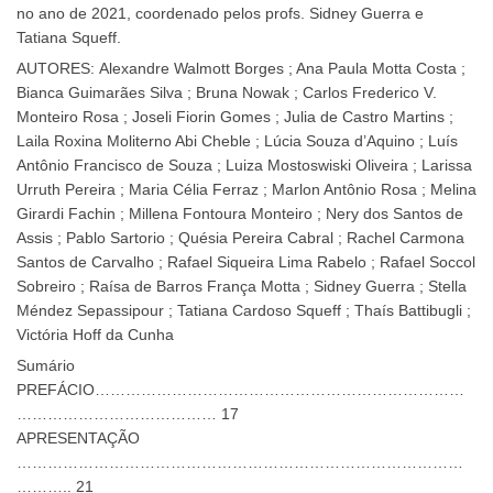
no ano de 2021, coordenado pelos profs. Sidney Guerra e
Tatiana Squeff.
AUTORES: Alexandre Walmott Borges ; Ana Paula Motta Costa ;
Bianca Guimarães Silva ; Bruna Nowak ; Carlos Frederico V.
Monteiro Rosa ; Joseli Fiorin Gomes ; Julia de Castro Martins ;
Laila Roxina Moliterno Abi Cheble ; Lúcia Souza d’Aquino ; Luís
Antônio Francisco de Souza ; Luiza Mostoswiski Oliveira ; Larissa
Urruth Pereira ; Maria Célia Ferraz ; Marlon Antônio Rosa ; Melina
Girardi Fachin ; Millena Fontoura Monteiro ; Nery dos Santos de
Assis ; Pablo Sartorio ; Quésia Pereira Cabral ; Rachel Carmona
Santos de Carvalho ; Rafael Siqueira Lima Rabelo ; Rafael Soccol
Sobreiro ; Raísa de Barros França Motta ; Sidney Guerra ; Stella
Méndez Sepassipour ; Tatiana Cardoso Squeff ; Thaís Battibugli ;
Victória Hoff da Cunha
Sumário
PREFÁCIO………………………………………………………………
………………………………… 17
APRESENTAÇÃO
……………………………………………………………………………
……….. 21