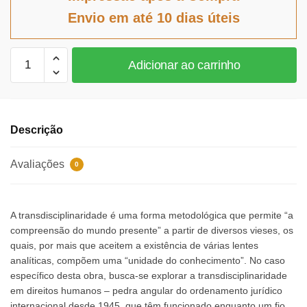
era:
é:
Envio em até 10 dias úteis
R$144,11.
R$132,58.
Diálogos
Adicionar ao carrinho
transdisciplinares
em
direitos
humanos
Descrição
quantidade
Avaliações
0
A transdisciplinaridade é uma forma metodológica que permite “a
compreensão do mundo presente” a partir de diversos vieses, os
quais, por mais que aceitem a existência de várias lentes
analíticas, compõem uma “unidade do conhecimento”. No caso
específico desta obra, busca-se explorar a transdisciplinaridade
em direitos humanos – pedra angular do ordenamento jurídico
internacional desde 1945, que têm funcionado enquanto um fio