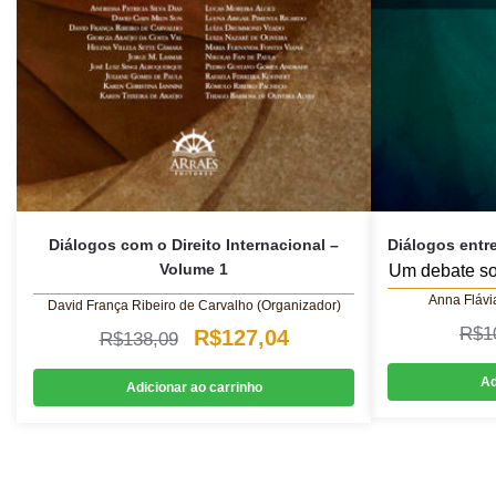
Diálogos com o Direito Internacional –
Diálogos entre
Volume 1
Um debate sob
Anna Flávi
David França Ribeiro de Carvalho (Organizador)
R$
1
O
O
R$
127,04
R$
138,09
preço
preço
Ad
Adicionar ao carrinho
original
atual
era:
é:
R$138,09.
R$127,04.