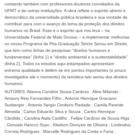
contando também com professores-doutores convidados da
UFMT e de outras instituições. A obra reflete o espírito aberto e
democrático da universidade pública brasileira e sua vontade de
contribuir para com o avanço do tema da proteção dos direitos
humanos no Brasil. Esse é o espírito que nos leva – na
Universidade Federal de Mato Grosso – a implementar melhorias
no nosso Programa de Pós-Graduação Stricto Sensu em Direito,
que tem como linhas de pesquisas “direitos humanos e
fundamentais” (linha 1) e “direito ambiental e a sustentabilidade”
(linha 2). Todos os estudos aqui estampados apresentam
extrema qualidade e detêm-se em pontos importantes (e pouco
investigados até o momento) da temática lato sensu dos direitos
humanos.
AUTORES: Alianna Caroline Sousa Cardoso ; Aline Milanski ;
Amaury Reis Fernandes Filho ; Antonio Henrique Graciano
Suxberger ; Antonio Sergio Cordeiro Piedade ; Camila Parente
Almeida ; Carlos Eduardo Silva e Souza ; Carlos Henrique
Cândido ; Carolina Atala Castilho ; Felipe Cardoso de Souza Higa
; Gonzalo Hancco Suyo ; Kledson Dionysio de Oliveira ; Lindinalva
Correia Rodrigues ; Marcelle Rodrigues da Costa e Faria ;