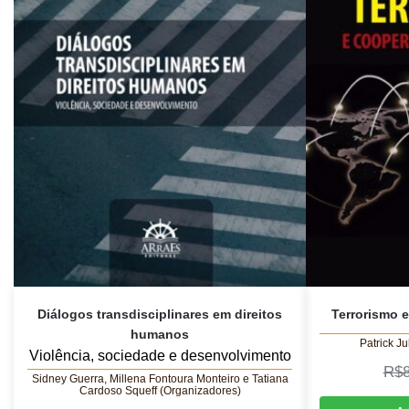
Diálogos transdisciplinares em direitos
Terrorismo 
humanos
Patrick J
Violência, sociedade e desenvolvimento
R$
Sidney Guerra, Millena Fontoura Monteiro e Tatiana
Cardoso Squeff (Organizadores)