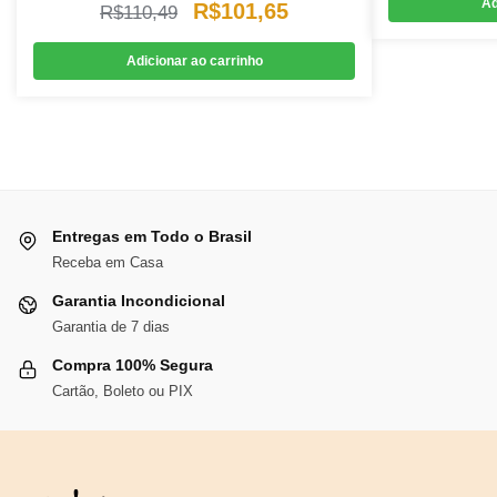
Ad
O
O
R$
101,65
R$
110,49
preço
preço
Adicionar ao carrinho
original
atual
era:
é:
R$110,49.
R$101,65.
Entregas em Todo o Brasil
Receba em Casa
Garantia Incondicional
Garantia de 7 dias
Compra 100% Segura
Cartão, Boleto ou PIX