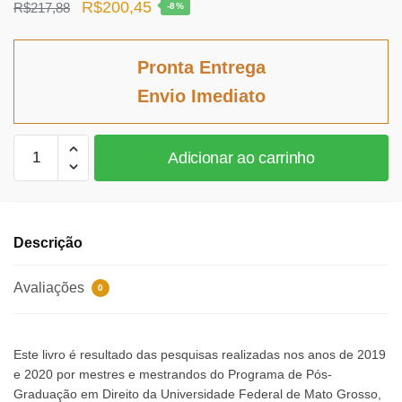
O
O
R$
200,45
R$
217,88
-8%
preço
preço
original
atual
Pronta Entrega
era:
é:
Envio Imediato
R$217,88.
R$200,45.
Direito
Adicionar ao carrinho
internacional
dos
direitos
humanos
Descrição
e
impactos
Avaliações
0
na
ordem
interna
Este livro é resultado das pesquisas realizadas nos anos de 2019
quantidade
e 2020 por mestres e mestrandos do Programa de Pós-
Graduação em Direito da Universidade Federal de Mato Grosso,