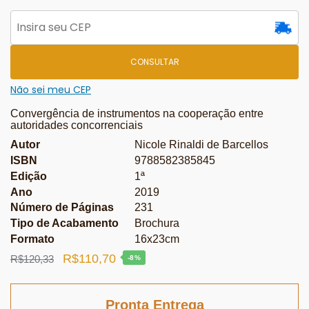
CONSULTAR
Não sei meu CEP
Convergência de instrumentos na cooperação entre
autoridades concorrenciais
Autor
Nicole Rinaldi de Barcellos
ISBN
9788582385845
Edição
1ª
Ano
2019
Número de Páginas
231
Tipo de Acabamento
Brochura
Formato
16x23cm
O
O
R$
110,70
R$
120,33
-8%
preço
preço
original
atual
Pronta Entrega