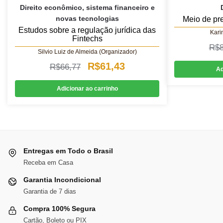
Direito econômico, sistema financeiro e
novas tecnologias
Meio de pr
Estudos sobre a regulação jurídica das
Kari
Fintechs
R$
Silvio Luiz de Almeida (Organizador)
O
O
R$
61,43
R$
66,77
Ad
preço
preço
Adicionar ao carrinho
original
atual
era:
é:
R$66,77.
R$61,43.
Entregas em Todo o Brasil
Receba em Casa
Garantia Incondicional
Garantia de 7 dias
Compra 100% Segura
Cartão, Boleto ou PIX