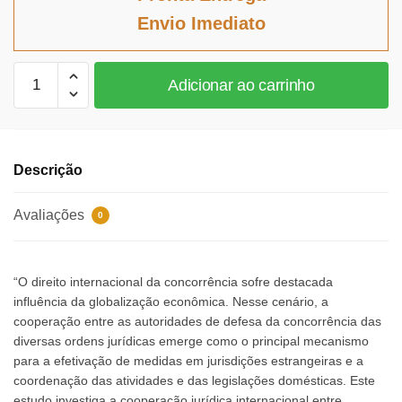
era:
é:
Envio Imediato
R$120,33.
R$110,70.
Cooperação
Adicionar ao carrinho
jurídica
internacional
na
defesa
Descrição
da
concorrência
Avaliações
0
quantidade
“O direito internacional da concorrência sofre destacada
influência da globalização econômica. Nesse cenário, a
cooperação entre as autoridades de defesa da concorrência das
diversas ordens jurídicas emerge como o principal mecanismo
para a efetivação de medidas em jurisdições estrangeiras e a
coordenação das atividades e das legislações domésticas. Este
estudo investiga a cooperação jurídica internacional entre