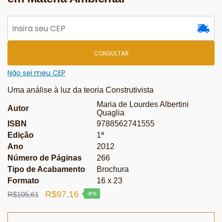
CONSULTAR
Não sei meu CEP
Uma análise à luz da teoria Construtivista
Maria de Lourdes Albertini
Autor
Quaglia
ISBN
9788562741555
Edição
1ª
Ano
2012
Número de Páginas
266
Tipo de Acabamento
Brochura
Formato
16 x 23
O
O
R$
97,16
R$
105,61
-8%
preço
preço