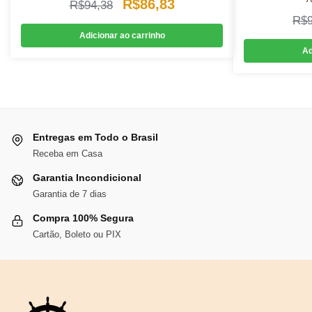
O
O
R$
86,83
R$
94,38
R$
preço
preço
Adicionar ao carrinho
original
atual
Ad
era:
é:
R$94,38.
R$86,83.
Entregas em Todo o Brasil
Receba em Casa
Garantia Incondicional
Garantia de 7 dias
Compra 100% Segura
Cartão, Boleto ou PIX