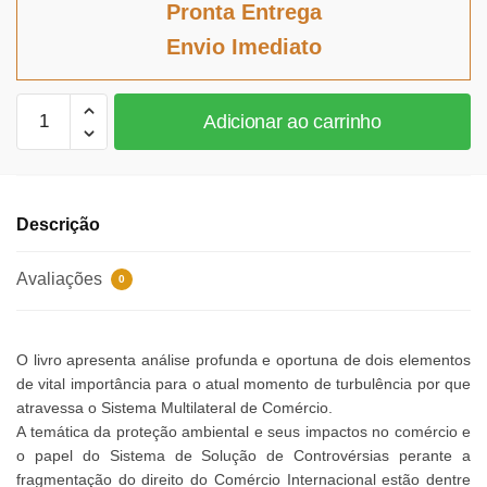
original
atual
Pronta Entrega
era:
é:
Envio Imediato
R$105,61.
R$97,16.
A
Adicionar ao carrinho
Efetividade
dos
Julgados
da
Descrição
OMC
em
Avaliações
0
Matéria
Ambiental
quantidade
O livro apresenta análise profunda e oportuna de dois elementos
de vital importância para o atual momento de turbulência por que
atravessa o Sistema Multilateral de Comércio.
A temática da proteção ambiental e seus impactos no comércio e
o papel do Sistema de Solução de Controvérsias perante a
fragmentação do direito do Comércio Internacional estão dentre