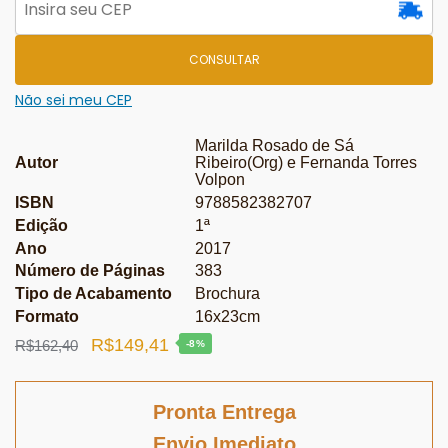
CONSULTAR
Não sei meu CEP
Marilda Rosado de Sá
Autor
Ribeiro(Org) e Fernanda Torres
Volpon
ISBN
9788582382707
Edição
1ª
Ano
2017
Número de Páginas
383
Tipo de Acabamento
Brochura
Formato
16x23cm
O
O
R$
149,41
R$
162,40
-8%
preço
preço
original
atual
Pronta Entrega
era:
é:
Envio Imediato