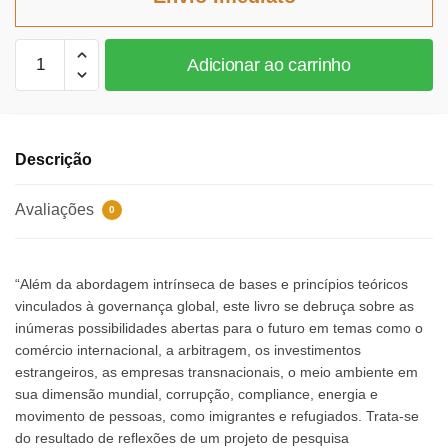
R$162,40.
R$149,41.
Governança
Adicionar ao carrinho
Global
-
Volume
1
Descrição
quantidade
Avaliações
0
“Além da abordagem intrínseca de bases e princípios teóricos
vinculados à governança global, este livro se debruça sobre as
inúmeras possibilidades abertas para o futuro em temas como o
comércio internacional, a arbitragem, os investimentos
estrangeiros, as empresas transnacionais, o meio ambiente em
sua dimensão mundial, corrupção, compliance, energia e
movimento de pessoas, como imigrantes e refugiados. Trata-se
do resultado de reflexões de um projeto de pesquisa