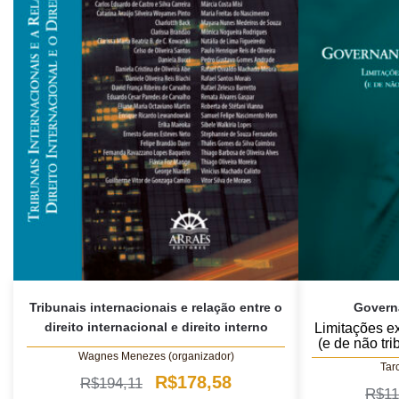
Tribunais internacionais e relação entre o
Governa
direito internacional e direito interno
Limitações ex
(e de não tr
Wagnes Menezes (organizador)
Tar
O
O
R$
178,58
R$
194,11
R$
11