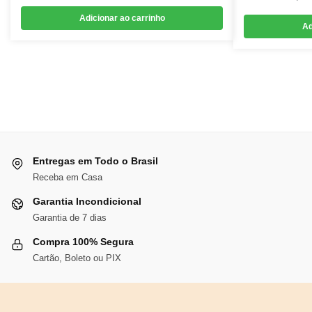
preço
preço
Adicionar ao carrinho
Ad
original
atual
era:
é:
R$194,11.
R$178,58.
Entregas em Todo o Brasil
Receba em Casa
Garantia Incondicional
Garantia de 7 dias
Compra 100% Segura
Cartão, Boleto ou PIX