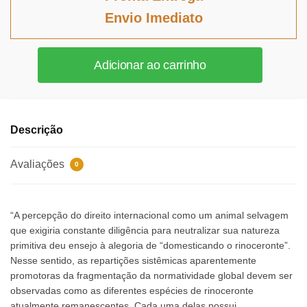
era:
é:
Envio Imediato
R$104,93.
R$96,54.
Regionalismo,
Adicionar ao carrinho
Multilateralismo,
o
MERCOSUL
e
Descrição
a
OMC
Avaliações
0
quantidade
“A percepção do direito internacional como um animal selvagem
que exigiria constante diligência para neutralizar sua natureza
primitiva deu ensejo à alegoria de “domesticando o rinoceronte”.
Nesse sentido, as repartições sistêmicas aparentemente
promotoras da fragmentação da normatividade global devem ser
observadas como as diferentes espécies de rinoceronte
atualmente remanescentes. Cada uma delas possui