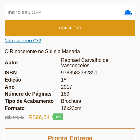
CONSULTAR
Não sei meu CEP
O Rinoceronte no Sul e a Manada
Raphael Carvalho de
Autor
Vasconcelos
ISBN
9788582382851
Edição
1ª
Ano
2017
Número de Páginas
189
Tipo de Acabamento
Brochura
Formato
16x23cm
O
O
R$
96,54
R$
104,93
-8%
preço
preço
original
atual
Pronta Entrega