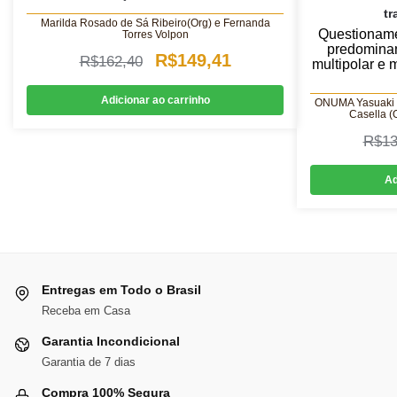
tr
Marilda Rosado de Sá Ribeiro(Org) e Fernanda
Questionamen
Torres Volpon
predomina
O
O
R$
149,41
R$
162,40
multipolar e m
preço
preço
Adicionar ao carrinho
ONUMA Yasuaki (
original
atual
Casella (
R$
13
era:
é:
R$162,40.
R$149,41.
Ad
Entregas em Todo o Brasil
Receba em Casa
Garantia Incondicional
Garantia de 7 dias
Compra 100% Segura