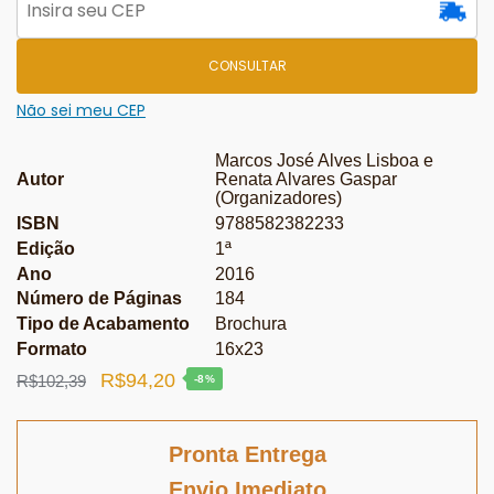
CONSULTAR
Não sei meu CEP
Marcos José Alves Lisboa e
Autor
Renata Alvares Gaspar
(Organizadores)
ISBN
9788582382233
Edição
1ª
Ano
2016
Número de Páginas
184
Tipo de Acabamento
Brochura
Formato
16x23
O
O
R$
94,20
R$
102,39
-8%
preço
preço
original
atual
Pronta Entrega
era:
é:
Envio Imediato