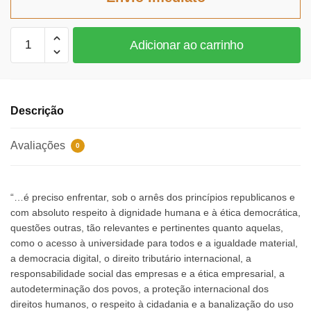
R$102,39.
R$94,20.
Direito
Adicionar ao carrinho
globalizado,
ética
e
cidadania
Descrição
quantidade
Avaliações
0
“…é preciso enfrentar, sob o arnês dos princípios republicanos e
com absoluto respeito à dignidade humana e à ética democrática,
questões outras, tão relevantes e pertinentes quanto aquelas,
como o acesso à universidade para todos e a igualdade material,
a democracia digital, o direito tributário internacional, a
responsabilidade social das empresas e a ética empresarial, a
autodeterminação dos povos, a proteção internacional dos
direitos humanos, o respeito à cidadania e a banalização do uso