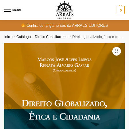
Skip
Skip
to
to
MENU
0
navigation
content
Confira os
lançamentos
da ARRAES EDITORES
Início
/
Catálogo
/
Direito Constitucional
/
Direito globalizado, ética e cidadania