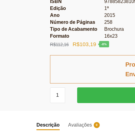
ISBN
97885823810
Edição
1ª
Ano
2015
Número de Páginas
258
Tipo de Acabamento
Brochura
Formato
16x23
O
O
R$
103,19
R$
112,16
-8%
preço
preço
original
atual
Pro
era:
é:
Env
R$112,16.
R$103,19.
Direito
da
Concorrência
e
Cooperação
Descrição
Avaliações
0
Jurídica