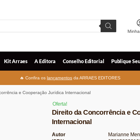
Minha
Kit Arraes
A Editora
Conselho Editorial
Publique Seu
🔥 Confira os
lançamentos
da ARRAES EDITORES
corrência e Cooperação Jurídica Internacional
Oferta!
Direito da Concorrência e C
Internacional
Autor
Marianne Me