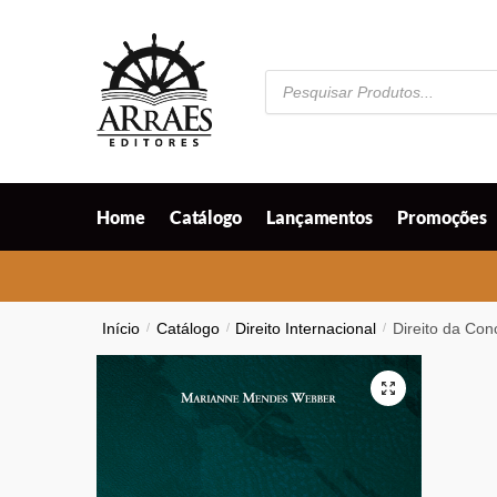
Skip
Skip
to
to
navigation
content
Pesquisar
produtos
Home
Catálogo
Lançamentos
Promoções
Início
/
Catálogo
/
Direito Internacional
/
Direito da Con
🔍