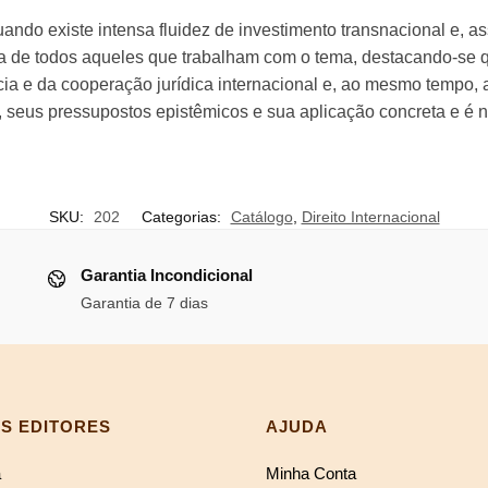
Internacional
ndo existe intensa fluidez de investimento transnacional e, a
quantidade
a de todos aqueles que trabalham com o tema, destacando-se qu
ia e da cooperação jurídica internacional e, ao mesmo tempo, a
 seus pressupostos epistêmicos e sua aplicação concreta e é n
SKU:
202
Categorias:
Catálogo
,
Direito Internacional
Garantia Incondicional
Garantia de 7 dias
S EDITORES
AJUDA
a
Minha Conta