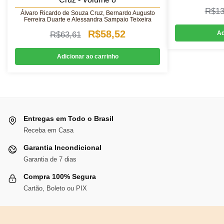
R$
13
Álvaro Ricardo de Souza Cruz, Bernardo Augusto
Ferreira Duarte e Alessandra Sampaio Teixeira
O
O
R$
58,52
Ad
R$
63,61
preço
preço
Adicionar ao carrinho
original
atual
era:
é:
R$63,61.
R$58,52.
Entregas em Todo o Brasil
Receba em Casa
Garantia Incondicional
Garantia de 7 dias
Compra 100% Segura
Cartão, Boleto ou PIX