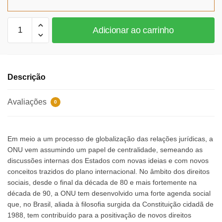
R$95,80.
R$88,14.
A
Adicionar ao carrinho
ONU
e
a
proteção
Descrição
de
direitos
Avaliações
0
sociais
no
Brasil
Em meio a um processo de globalização das relações jurídicas, a
quantidade
ONU vem assumindo um papel de centralidade, semeando as
discussões internas dos Estados com novas ideias e com novos
conceitos trazidos do plano internacional. No âmbito dos direitos
sociais, desde o final da década de 80 e mais fortemente na
década de 90, a ONU tem desenvolvido uma forte agenda social
que, no Brasil, aliada à filosofia surgida da Constituição cidadã de
1988, tem contribuído para a positivação de novos direitos