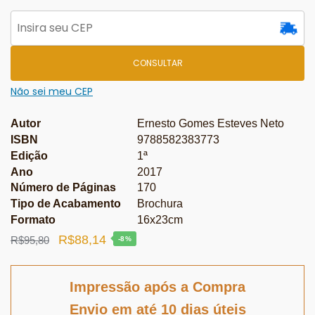
CONSULTAR
Não sei meu CEP
Autor
Ernesto Gomes Esteves Neto
ISBN
9788582383773
Edição
1ª
Ano
2017
Número de Páginas
170
Tipo de Acabamento
Brochura
Formato
16x23cm
O
O
R$
88,14
R$
95,80
-8%
preço
preço
original
atual
Impressão após a Compra
era:
é:
Envio em até 10 dias úteis