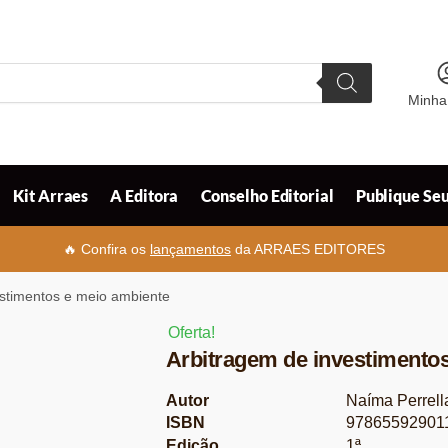
Minha
Kit Arraes
A Editora
Conselho Editorial
Publique Seu
🔥 Confira os
lançamentos
da ARRAES EDITORES
estimentos e meio ambiente
Oferta!
Arbitragem de investimento
Autor
Naíma Perrell
ISBN
97865592901
Edição
1ª