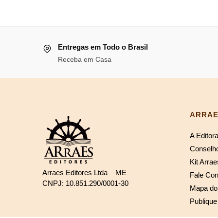
preço
pre
era:
é:
original
atu
R$107,60.
R$98,99.
era:
é:
Entregas em Todo o Brasil
R$224,13.
R$2
Receba em Casa
ARRAE
A Editor
Conselho
Kit Arrae
Arraes Editores Ltda – ME
Fale Co
CNPJ: 10.851.290/0001-30
Mapa do 
Publique