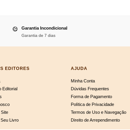
ço
era:
é:
al
R$70,39.
R$64
Garantia Incondicional
06,20.
Garantia de 7 dias
S EDITORES
AJUDA
a
Minha Conta
 Editorial
Dúvidas Frequentes
s
Forma de Pagamento
nosco
Política de Privacidade
Site
Termos de Uso e Navegação
 Seu Livro
Direito de Arrependimento