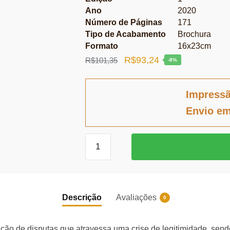
Ano
2020
Número de Páginas
171
Tipo de Acabamento
Brochura
Formato
16x23cm
O
O
R$
93,24
R$
101,35
-8%
preço
preço
original
atual
Impress
era:
é:
Envio em
R$101,35.
R$93,24.
Arbitragem
de
investimentos
e
meio
Descrição
Avaliações
0
ambiente
quantidade
ção de disputas que atravessa uma crise de legitimidade, sendo