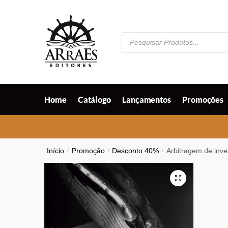
Skip
Skip
to
to
navigation
content
Pesquisar
produtos
Home
Catálogo
Lançamentos
Promoções
Início
/
Promoção
/
Desconto 40%
/
Arbitragem de inv
🔍