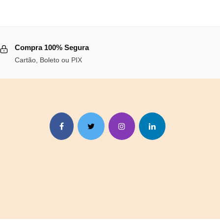
era:
é:
,76.
R$99,71.
R$91,73.
Compra 100% Segura
Cartão, Boleto ou PIX