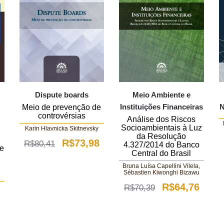
Dispute boards
Meio Ambiente e
s
Instituições Financeiras
Meio de prevenção de
controvérsias
Análise dos Riscos
Socioambientais à Luz
Karin Hlavnicka Skitnevsky
da Resolução
O
O
R$
73,98
R$
80,41
4.327/2014 do Banco
de
Central do Brasil
preço
preço
Bruna Luísa Capellini Vilela,
Sébastien Kiwonghi Bizawu
original
atual
O
O
R$
64,76
R$
70,39
era:
é:
preço
preço
R$80,41.
R$73,98.
original
atual