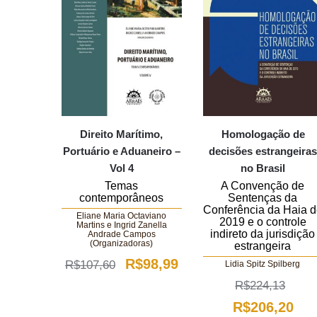
Direito Marítimo,
Homologação de
Portuário e Aduaneiro –
decisões estrangeira
Vol 4
no Brasil
Temas
A Convenção de
contemporâneos
Sentenças da
Conferência da Haia 
Eliane Maria Octaviano
2019 e o controle
Martins e Ingrid Zanella
indireto da jurisdição
Andrade Campos
(Organizadoras)
estrangeira
O
O
R$
98,99
R$
107,60
Lidia Spitz Spilberg
preço
preço
R$
224,13
O
O
R$
206,20
original
atual