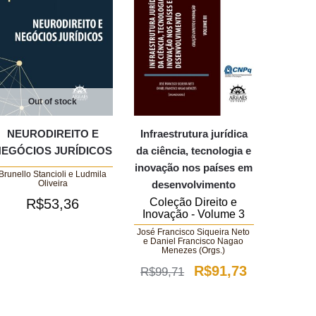
Out of stock
NEURODIREITO E
Infraestrutura jurídica
NEGÓCIOS JURÍDICOS
da ciência, tecnologia e
inovação nos países em
Brunello Stancioli e Ludmila
desenvolvimento
Oliveira
Coleção Direito e
R$
53,36
Inovação - Volume 3
José Francisco Siqueira Neto
e Daniel Francisco Nagao
Menezes (Orgs.)
O
O
R$
91,73
R$
99,71
preço
preço
original
atual