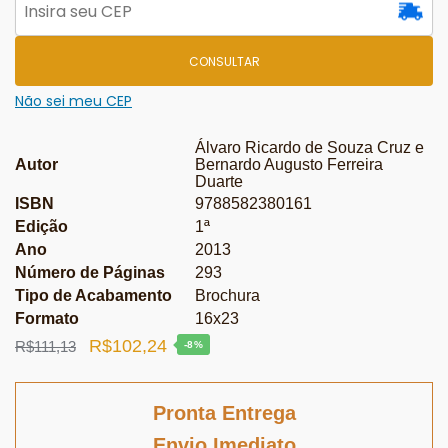
CONSULTAR
Não sei meu CEP
Álvaro Ricardo de Souza Cruz e
Autor
Bernardo Augusto Ferreira
Duarte
ISBN
9788582380161
Edição
1ª
Ano
2013
Número de Páginas
293
Tipo de Acabamento
Brochura
Formato
16x23
O
O
R$
102,24
R$
111,13
-8%
preço
preço
original
atual
Pronta Entrega
era:
é:
Envio Imediato