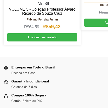
– Vol. 05
There
VOLUME 5 - Coleção Professor Álvaro
R$
11
Ricardo de Souza Cruz
Fabiano Ferreira Furlan
Ad
O
O
R$
59,42
R$
64,59
preço
preço
Adicionar ao carrinho
original
atual
era:
é:
R$64,59.
R$59,42.
Entregas em Todo o Brasil
Receba em Casa
Garantia Incondicional
Garantia de 7 dias
Compra 100% Segura
Cartão, Boleto ou PIX