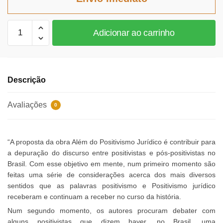
R$111,13.
R$102,24.
Além
Adicionar ao carrinho
do
Positivismo
Jurídico
quantidade
Descrição
Avaliações
0
“A proposta da obra Além do Positivismo Jurídico é contribuir para
a depuração do discurso entre positivistas e pós-positivistas no
Brasil. Com esse objetivo em mente, num primeiro momento são
feitas uma série de considerações acerca dos mais diversos
sentidos que as palavras positivismo e Positivismo jurídico
receberam e continuam a receber no curso da história.
Num segundo momento, os autores procuram debater com
alguns positivistas que dizem haver, no Brasil, uma