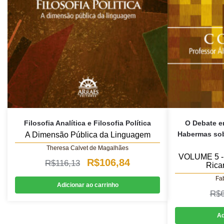
Filosofia Analítica e Filosofia Política
O Debate e
Habermas sob
A Dimensão Pública da Linguagem
Theresa Calvet de Magalhães
VOLUME 5 - 
O
O
R$
106,84
R$
116,13
Rica
preço
preço
Fab
Adicionar ao carrinho
original
atual
R$
era:
é:
Ad