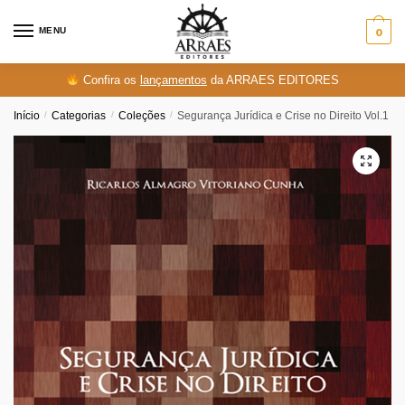
Skip
Skip
to
to
MENU
0
navigation
content
Confira os
lançamentos
da ARRAES EDITORES
Início
/
Categorias
/
Coleções
/
Segurança Jurídica e Crise no Direito Vol.1