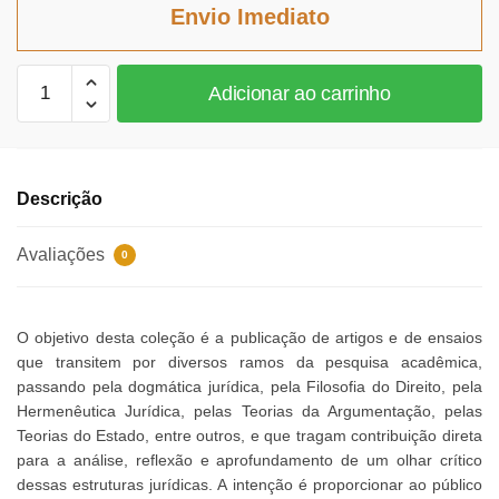
era:
é:
Envio Imediato
R$61,89.
R$56,94.
Segurança
Adicionar ao carrinho
Jurídica
e
Crise
no
Descrição
Direito
Vol.1
Avaliações
0
quantidade
O objetivo desta coleção é a publicação de artigos e de ensaios
que transitem por diversos ramos da pesquisa acadêmica,
passando pela dogmática jurídica, pela Filosofia do Direito, pela
Hermenêutica Jurídica, pelas Teorias da Argumentação, pelas
Teorias do Estado, entre outros, e que tragam contribuição direta
para a análise, reflexão e aprofundamento de um olhar crítico
dessas estruturas jurídicas. A intenção é proporcionar ao público