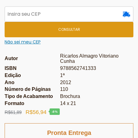
CONSULTAR
Não sei meu CEP
Ricarlos Almagro Vitoriano
Autor
Cunha
ISBN
9788562741333
Edição
1ª
Ano
2012
Número de Páginas
110
Tipo de Acabamento
Brochura
Formato
14 x 21
O
O
R$
56,94
R$
61,89
-8%
preço
preço
original
atual
Pronta Entrega