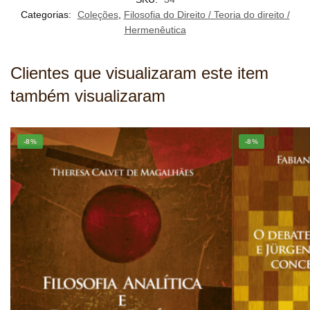
Categorias:
Coleções
,
Filosofia do Direito / Teoria do direito /
Hermenêutica
Clientes que visualizaram este item
também visualizaram
-8%
-8%