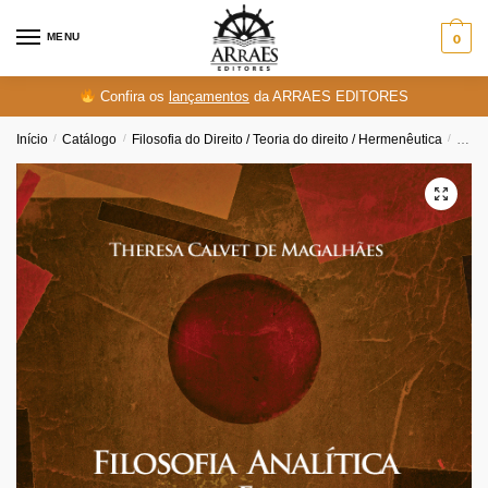
Skip
Skip
to
to
MENU
0
navigation
content
Confira os
lançamentos
da ARRAES EDITORES
Início
/
Catálogo
/
Filosofia do Direito / Teoria do direito / Hermenêutica
/
Filos