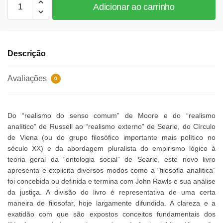
Adicionar ao carrinho
Analítica
e
Filosofia
Política
Descrição
quantidade
Avaliações
0
Do “realismo do senso comum” de Moore e do “realismo
analítico” de Russell ao “realismo externo” de Searle, do Círculo
de Viena (ou do grupo filosófico importante mais político no
século XX) e da abordagem pluralista do empirismo lógico à
teoria geral da “ontologia social” de Searle, este novo livro
apresenta e explicita diversos modos como a “filosofia analítica”
foi concebida ou definida e termina com John Rawls e sua análise
da justiça. A divisão do livro é representativa de uma certa
maneira de filosofar, hoje largamente difundida. A clareza e a
exatidão com que são expostos conceitos fundamentais dos