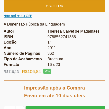
CONSULTAR
Não sei meu CEP
A Dimensão Pública da Linguagem
Autor
Theresa Calvet de Magalhães
ISBN
9788562741388
Edição
1ª
Ano
2011
Número de Páginas
362
Tipo de Acabamento
Brochura
Formato
16 x 23
O
O
R$
106,84
R$
116,13
-8%
preço
preço
original
atual
Impressão após a Compra
era:
é:
Envio em até 10 dias úteis
R$116,13.
R$106,84.
Filosofia