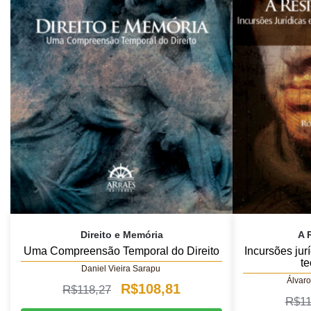
Direito e Memória
A 
Uma Compreensão Temporal do Direito
Incursões jurí
te
Daniel Vieira Sarapu
Álvaro
O
O
R$
108,81
R$
118,27
R$
11
preço
preço