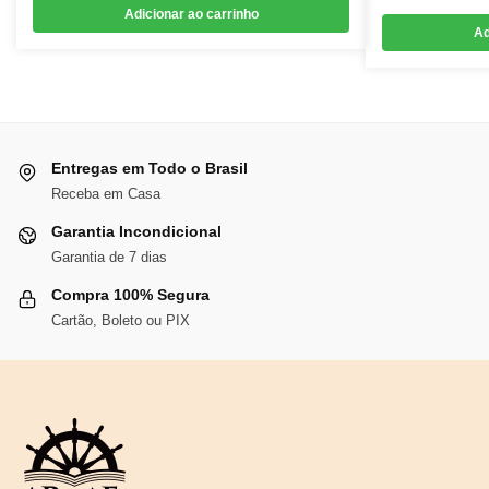
Adicionar ao carrinho
original
atual
Ad
era:
é:
R$118,27.
R$108,81.
Entregas em Todo o Brasil
Receba em Casa
Garantia Incondicional
Garantia de 7 dias
Compra 100% Segura
Cartão, Boleto ou PIX