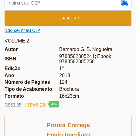
CONSULTAR
Não sei meu CEP
VOLUME 2
Autor
Bernardo G. B. Nogueira
9788582385241; Ebook
ISBN
9788582385258
Edição
1ª
Ano
2018
Número de Páginas
124
Tipo de Acabamento
Brochura
Formato
16x23cm
O
O
R$
58,28
R$
63,35
-8%
preço
preço
original
atual
Pronta Entrega
era:
é:
Envio Imediato