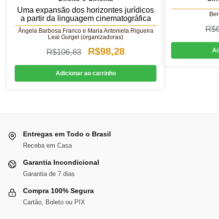
Uma expansão dos horizontes jurídicos
Ber
a partir da linguagem cinematográfica
R$
Ângela Barbosa Franco e Maria Antonieta Rigueira
Leal Gurgel (organizadoras)
O
O
R$
98,28
Ad
R$
106,83
preço
preço
Adicionar ao carrinho
original
atual
era:
é:
R$106,83.
R$98,28.
Entregas em Todo o Brasil
Receba em Casa
Garantia Incondicional
Garantia de 7 dias
Compra 100% Segura
Cartão, Boleto ou PIX