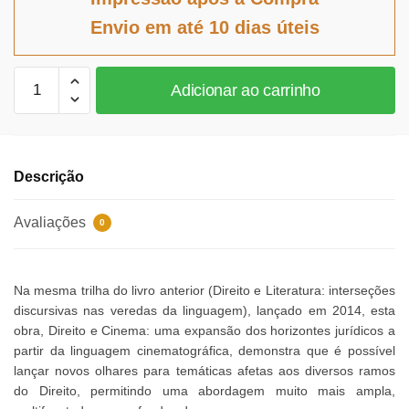
era:
é:
Envio em até 10 dias úteis
R$106,83.
R$98,28.
Direito
Adicionar ao carrinho
e
Cinema
quantidade
Descrição
Avaliações
0
Na mesma trilha do livro anterior (Direito e Literatura: interseções
discursivas nas veredas da linguagem), lançado em 2014, esta
obra, Direito e Cinema: uma expansão dos horizontes jurídicos a
partir da linguagem cinematográfica, demonstra que é possível
lançar novos olhares para temáticas afetas aos diversos ramos
do Direito, permitindo uma abordagem muito mais ampla,