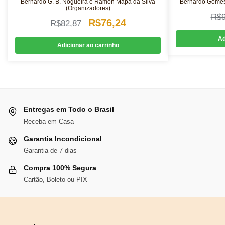
Bernardo G. B. Nogueira e Ramon Mapa da Silva
Bernardo Gomes
(Organizadores)
R$
O
O
R$
76,24
R$
82,87
preço
preço
Ad
Adicionar ao carrinho
original
atual
era:
é:
R$82,87.
R$76,24.
Entregas em Todo o Brasil
Receba em Casa
Garantia Incondicional
Garantia de 7 dias
Compra 100% Segura
Cartão, Boleto ou PIX