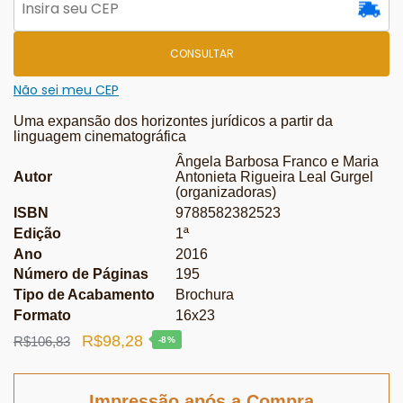
CONSULTAR
Não sei meu CEP
Uma expansão dos horizontes jurídicos a partir da
linguagem cinematográfica
Ângela Barbosa Franco e Maria
Autor
Antonieta Rigueira Leal Gurgel
(organizadoras)
ISBN
9788582382523
Edição
1ª
Ano
2016
Número de Páginas
195
Tipo de Acabamento
Brochura
Formato
16x23
O
O
R$
98,28
R$
106,83
-8%
preço
preço
original
atual
Impressão após a Compra