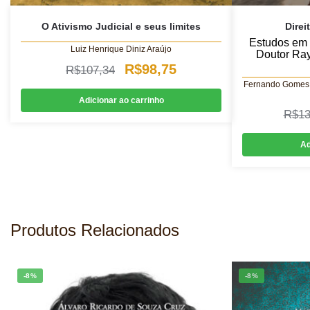
O Ativismo Judicial e seus limites
Direi
Estudos em
Luiz Henrique Diniz Araújo
Doutor Ra
O
O
R$
98,75
R$
107,34
Fernando Gomes d
preço
preço
Adicionar ao carrinho
original
atual
R$
13
era:
é:
Ad
R$107,34.
R$98,75.
Produtos Relacionados
-8%
-8%