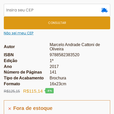
CONSULTAR
Não sei meu CEP
Marcelo Andrade Cattoni de
Autor
Oliveira
ISBN
9788582383520
Edição
1ª
Ano
2017
Número de Páginas
141
Tipo de Acabamento
Brochura
Formato
16x23cm
O
O
R$
115,14
R$
125,15
-8%
preço
preço
original
atual
Fora de estoque
era:
é: