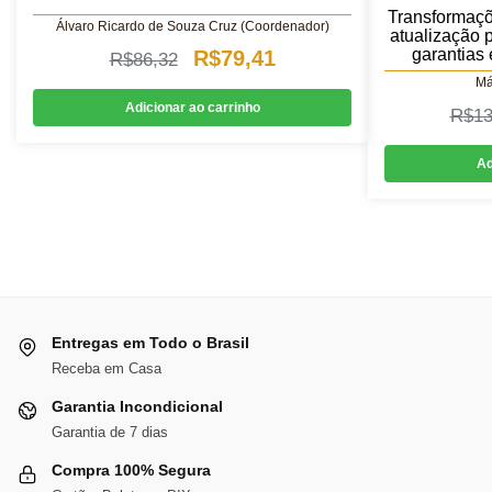
Transformaçõ
Álvaro Ricardo de Souza Cruz (Coordenador)
atualização p
garantias
O
O
R$
79,41
R$
86,32
Má
preço
preço
Adicionar ao carrinho
R$
13
original
atual
era:
é:
Ad
R$86,32.
R$79,41.
Entregas em Todo o Brasil
Receba em Casa
Garantia Incondicional
Garantia de 7 dias
Compra 100% Segura