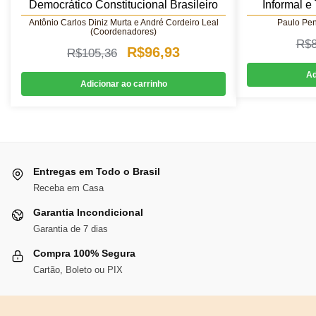
Democrático Constitucional Brasileiro
Informal e
Antônio Carlos Diniz Murta e André Cordeiro Leal
Paulo Pen
(Coordenadores)
R$
O
O
R$
96,93
R$
105,36
preço
preço
Ad
Adicionar ao carrinho
original
atual
era:
é:
R$105,36.
R$96,93.
Entregas em Todo o Brasil
Receba em Casa
Garantia Incondicional
Garantia de 7 dias
Compra 100% Segura
Cartão, Boleto ou PIX