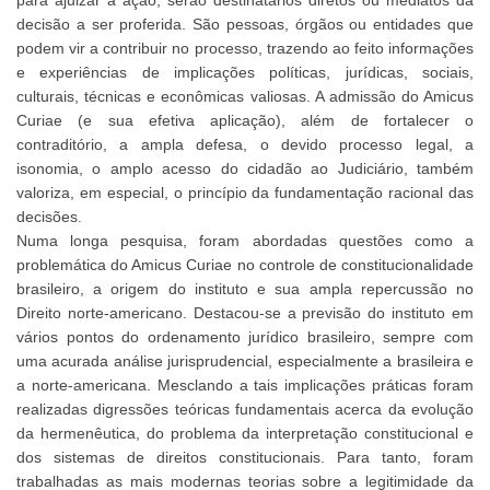
para ajuizar a ação, serão destinatários diretos ou mediatos da
decisão a ser proferida. São pessoas, órgãos ou entidades que
podem vir a contribuir no processo, trazendo ao feito informações
e experiências de implicações políticas, jurídicas, sociais,
culturais, técnicas e econômicas valiosas. A admissão do Amicus
Curiae (e sua efetiva aplicação), além de fortalecer o
contraditório, a ampla defesa, o devido processo legal, a
isonomia, o amplo acesso do cidadão ao Judiciário, também
valoriza, em especial, o princípio da fundamentação racional das
decisões.
Numa longa pesquisa, foram abordadas questões como a
problemática do Amicus Curiae no controle de constitucionalidade
brasileiro, a origem do instituto e sua ampla repercussão no
Direito norte-americano. Destacou-se a previsão do instituto em
vários pontos do ordenamento jurídico brasileiro, sempre com
uma acurada análise jurisprudencial, especialmente a brasileira e
a norte-americana. Mesclando a tais implicações práticas foram
realizadas digressões teóricas fundamentais acerca da evolução
da hermenêutica, do problema da interpretação constitucional e
dos sistemas de direitos constitucionais. Para tanto, foram
trabalhadas as mais modernas teorias sobre a legitimidade da