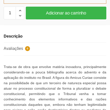
R$105,27.
R$96,85.
Amicus
Adicionar ao carrinho
Curiae
quantidade
Descrição
Avaliações
0
Trata-se de obra que envolve matéria inovadora, principalmente
considerando-se a pouca bibliografia acerca do advento e da
aplicação do instituto no Brasil. A figura do Amicus Curiae consiste
na possibilidade de que um terceiro de natureza especial possa
atuar no processo constitucional de forma a pluralizar o debate
constitucional, permitindo que o Tribunal venha a tomar
conhecimento dos elementos informativos e das razões
constitucionais daqueles que, embora não tenham legitimidade