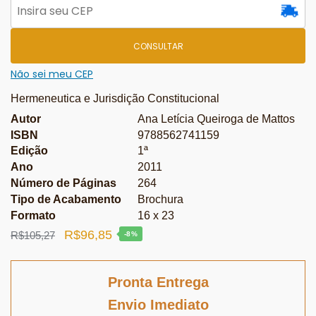
CONSULTAR
Não sei meu CEP
Hermeneutica e Jurisdição Constitucional
Autor
Ana Letícia Queiroga de Mattos
ISBN
9788562741159
Edição
1ª
Ano
2011
Número de Páginas
264
Tipo de Acabamento
Brochura
Formato
16 x 23
O
O
R$
96,85
R$
105,27
-8%
preço
preço
original
atual
Pronta Entrega
era:
é:
Envio Imediato