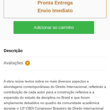
original
atual
Pronta Entrega
era:
é:
Envio Imediato
R$255,43.
R$235,00.
Comércio,
Adicionar ao carrinho
globalização
e
formação
do
Descrição
capital
social
Avaliações
0
quantidade
A obra reúne textos sobre os mais diversos aspectos e
abordagens contemporâneas do Direito Internacional, refletindo a
contribuição de cada autor para a construção reflexiva e a
expansão do estudo da disciplina no Brasil e que foram
amplamente debatidos no quadro da comunidade acadêmica
durante o
13º CBDI Congresso Brasieiro de Direito internacional
.