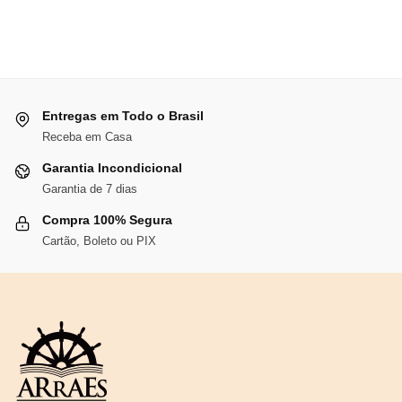
era:
é:
R$105,78.
R$97,32.
Entregas em Todo o Brasil
Receba em Casa
Garantia Incondicional
Garantia de 7 dias
Compra 100% Segura
Cartão, Boleto ou PIX