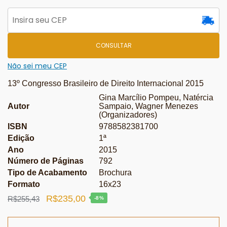
CONSULTAR
Não sei meu CEP
13º Congresso Brasileiro de Direito Internacional 2015
Gina Marcílio Pompeu, Natércia
Autor
Sampaio, Wagner Menezes
(Organizadores)
ISBN
9788582381700
Edição
1ª
Ano
2015
Número de Páginas
792
Tipo de Acabamento
Brochura
Formato
16x23
O
O
R$
235,00
R$
255,43
-8%
preço
preço