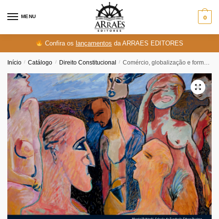
Skip
Skip
to
to
MENU
0
navigation
content
Confira os
lançamentos
da ARRAES EDITORES
Início
/
Catálogo
/
Direito Constitucional
/
Comércio, globalização e formação do capital social