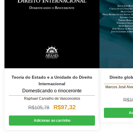
Teoria do Estado e a Unidade do Direito
Direito glo
Internacional
Marcos José Alv
Domesticando o rinoceronte
Raphael Carvalho de Vasconcelos
R$
1
O
O
R$
97,32
R$
105,78
Ad
preço
preço
Adicionar ao carrinho
original
atual