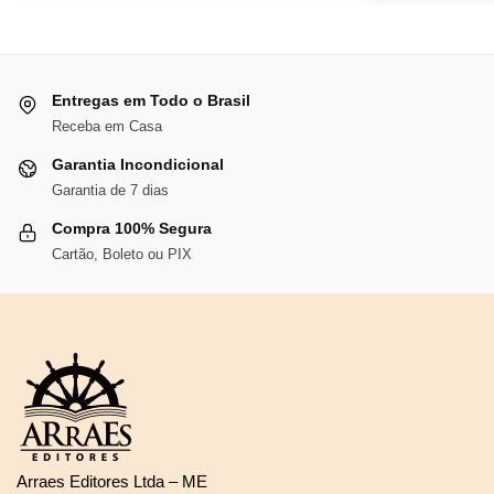
era:
é:
R$117,28.
R$107,90.
Entregas em Todo o Brasil
Receba em Casa
Garantia Incondicional
Garantia de 7 dias
Compra 100% Segura
Cartão, Boleto ou PIX
Arraes Editores Ltda – ME