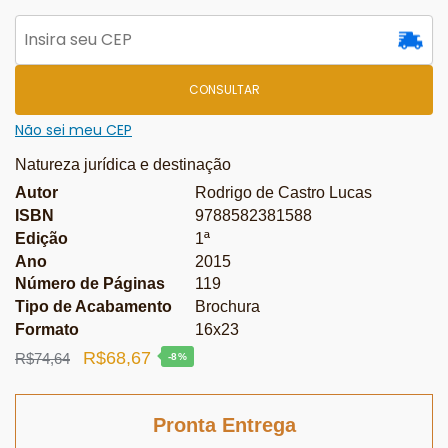
CONSULTAR
Não sei meu CEP
Natureza jurídica e destinação
Autor
Rodrigo de Castro Lucas
ISBN
9788582381588
Edição
1ª
Ano
2015
Número de Páginas
119
Tipo de Acabamento
Brochura
Formato
16x23
O
O
R$
68,67
R$
74,64
-8%
preço
preço
original
atual
Pronta Entrega
era:
é: