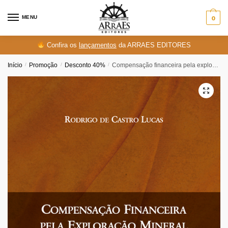
Skip
Skip
to
to
MENU
0
navigation
content
Confira os
lançamentos
da ARRAES EDITORES
Início
/
Promoção
/
Desconto 40%
/
Compensação financeira pela exploração mineral (CFEM)