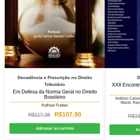
Decadência e Prescrição no Direito
D
Tributário
XXII Encont
Em Defesa da Norma Geral no Direito
Brasileiro
Antônio Carlos
Macei, Ray
Rafhael Frattari
O
O
R$
107,90
R$
117,28
R$
15
preço
preço
Adicionar ao carrinho
Ad
original
atual