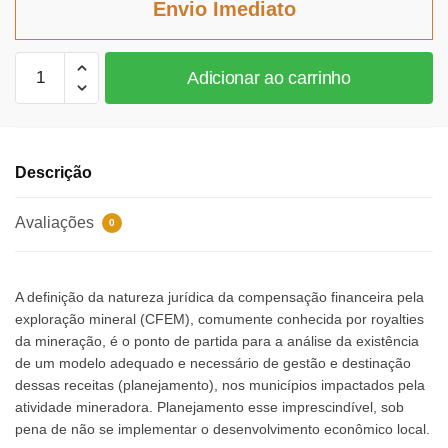
Envio Imediato
R$74,64.
R$68,67.
Compensação
Adicionar ao carrinho
financeira
pela
exploração
mineral
Descrição
(CFEM)
quantidade
Avaliações
0
A definição da natureza jurídica da compensação financeira pela
exploração mineral (CFEM), comumente conhecida por royalties
da mineração, é o ponto de partida para a análise da existência
de um modelo adequado e necessário de gestão e destinação
dessas receitas (planejamento), nos municípios impactados pela
atividade mineradora. Planejamento esse imprescindível, sob
pena de não se implementar o desenvolvimento econômico local.