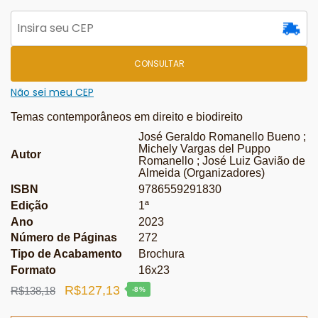
CONSULTAR
Não sei meu CEP
Temas contemporâneos em direito e biodireito
José Geraldo Romanello Bueno ;
Michely Vargas del Puppo
Autor
Romanello ; José Luiz Gavião de
Almeida (Organizadores)
ISBN
9786559291830
Edição
1ª
Ano
2023
Número de Páginas
272
Tipo de Acabamento
Brochura
Formato
16x23
O
O
R$
127,13
R$
138,18
-8%
preço
preço