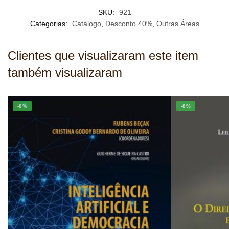
SKU:
921
Categorias:
Catálogo
,
Desconto 40%
,
Outras Áreas
Clientes que visualizaram este item
também visualizaram
-8%
-8%