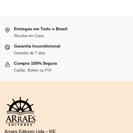
era:
é:
R$112,66.
R$103,65.
Entregas em Todo o Brasil
Receba em Casa
Garantia Incondicional
Garantia de 7 dias
Compra 100% Segura
Cartão, Boleto ou PIX
Arraes Editores Ltda – ME