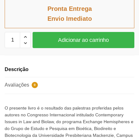
original
atual
Pronta Entrega
era:
é:
Envio Imediato
R$138,18.
R$127,13.
Contemporary
Adicionar ao carrinho
themes
in
law
and
Descrição
biolaw
quantidade
Avaliações
0
O presente livro é o resultado das palestras proferidas pelos
autores no Congresso Internacional intitulado Contemporary
Issues in Law and Biolaw, do programa Exchange Hemispheres e
do Grupo de Estudo e Pesquisa em Bioética, Biodireito e
Biotecnologia da Universidade Presbiteriana Mackenzie, Campus