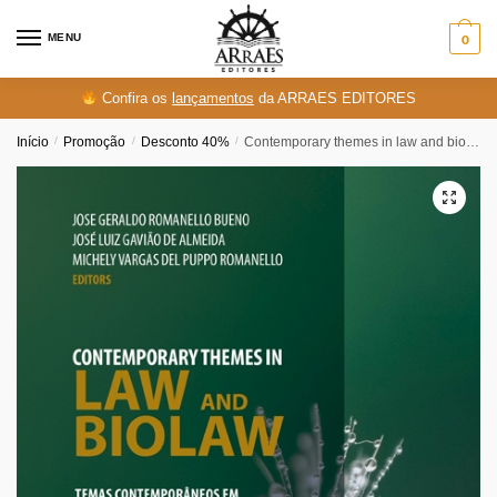
Skip
Skip
to
to
MENU
0
navigation
content
Confira os
lançamentos
da ARRAES EDITORES
Início
/
Promoção
/
Desconto 40%
/
Contemporary themes in law and biolaw