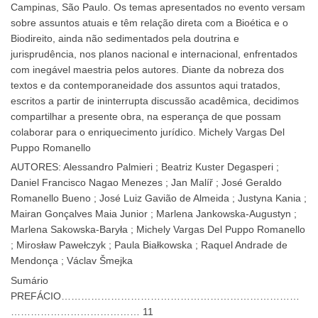
Campinas, São Paulo. Os temas apresentados no evento versam
sobre assuntos atuais e têm relação direta com a Bioética e o
Biodireito, ainda não sedimentados pela doutrina e
jurisprudência, nos planos nacional e internacional, enfrentados
com inegável maestria pelos autores. Diante da nobreza dos
textos e da contemporaneidade dos assuntos aqui tratados,
escritos a partir de ininterrupta discussão acadêmica, decidimos
compartilhar a presente obra, na esperança de que possam
colaborar para o enriquecimento jurídico. Michely Vargas Del
Puppo Romanello
AUTORES: Alessandro Palmieri ; Beatriz Kuster Degasperi ;
Daniel Francisco Nagao Menezes ; Jan Malíř ; José Geraldo
Romanello Bueno ; José Luiz Gavião de Almeida ; Justyna Kania ;
Mairan Gonçalves Maia Junior ; Marlena Jankowska-Augustyn ;
Marlena Sakowska-Baryła ; Michely Vargas Del Puppo Romanello
; Mirosław Pawełczyk ; Paula Białkowska ; Raquel Andrade de
Mendonça ; Václav Šmejka
Sumário
PREFÁCIO………………………………………………………………
………………………………… 11