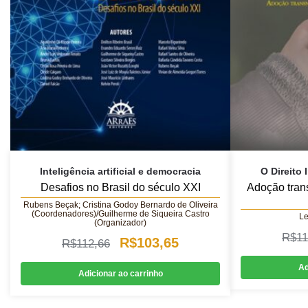
Inteligência artificial e democracia
O Direito 
Desafios no Brasil do século XXI
Adoção tran
Rubens Beçak; Cristina Godoy Bernardo de Oliveira
(Coordenadores)/Guilherme de Siqueira Castro
Le
(Organizador)
R$
11
O
O
R$
103,65
R$
112,66
preço
preço
Ad
Adicionar ao carrinho
original
atual