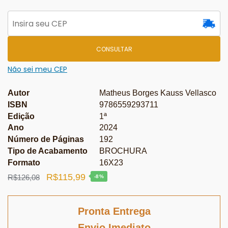
CONSULTAR
Não sei meu CEP
Autor
Matheus Borges Kauss Vellasco
ISBN
9786559293711
Edição
1ª
Ano
2024
Número de Páginas
192
Tipo de Acabamento
BROCHURA
Formato
16X23
O
O
R$
115,99
R$
126,08
-8%
preço
preço
original
atual
Pronta Entrega
era:
é:
Envio Imediato