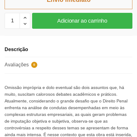
R$126,08.
R$115,99.
Crimes
Adicionar ao carrinho
omissivos
impróprios
e
dolo
Descrição
eventual
quantidade
Avaliações
0
Omissão imprópria e dolo eventual são dois assuntos que, há
muito, suscitam calorosos debates acadêmicos e práticos.
Atualmente, considerando o grande desafio que o Direito Penal
enfrenta na análise de condutas desempenhadas em meio às
complexas estruturas empresariais, as quais geram problemas
de imputação objetiva e subjetiva, observa-se que as
controvérsias a respeito desses temas se apresentam de forma
ainda mais intensa. É nesse contexto que esta obra está inserida,