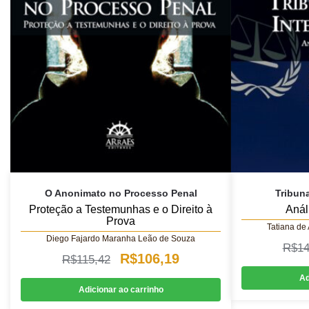
O Anonimato no Processo Penal
Tribuna
Proteção a Testemunhas e o Direito à
Anál
Prova
Tatiana de 
Diego Fajardo Maranha Leão de Souza
R$
14
O
O
R$
106,19
R$
115,42
preço
preço
Ad
Adicionar ao carrinho
original
atual