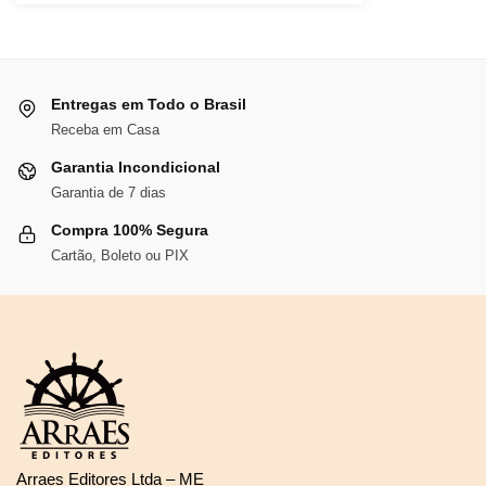
era:
é:
R$115,42.
R$106,19.
Entregas em Todo o Brasil
Receba em Casa
Garantia Incondicional
Garantia de 7 dias
Compra 100% Segura
Cartão, Boleto ou PIX
Arraes Editores Ltda – ME